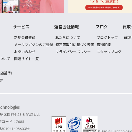
サービス
運営会社情報
ブログ
買取
新規会員登録
私たちについて
ブログトップ
買取
メールマガジンのご登録
特定商取引に基づく表示
着物知識
お問い合わせ
プライバシーポリシー
スタッフブログ
ついて
関連サイト一覧
店基準)
示
hnologies
宿区四谷4-28-8 PALTビル
コード：7685
1041408603号
©BuySell Technologies