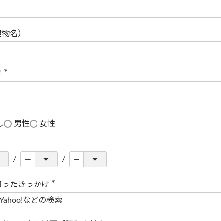
(
必
須
)
建物名）
号
(
必
須
)
し
男性
女性
知ったきっかけ
(
必
須
)