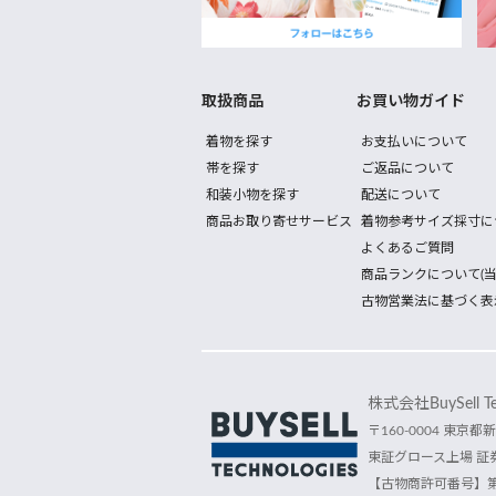
取扱商品
お買い物ガイド
着物を探す
お支払いについて
帯を探す
ご返品について
和装小物を探す
配送について
商品お取り寄せサービス
着物参考サイズ採寸に
よくあるご質問
商品ランクについて(当
古物営業法に基づく表
株式会社BuySell Tec
〒160-0004 東京都新
東証グロース上場 証券
【古物商許可番号】第30