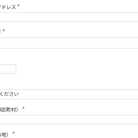
)
アドレス
(
必
須
)
ド
(
必
須
)
必
須
必
須
市区町村）
(
必
須
)
番地）