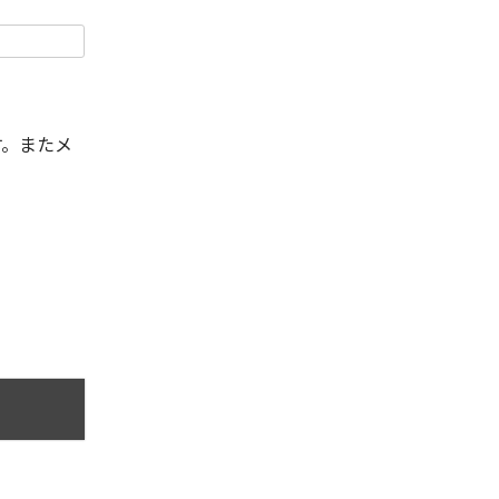
す。またメ
。