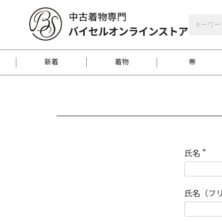
バイセルオンラインストア
会員登録
新着
着物
帯
お客様に届くまで
商品お取り寄せサービ
ご注文方法のご案内
お着物がにおう時の対
和装バッグ
訪問着
袋帯
名古屋帯
振袖
反物
梱包方法のご案内
氏名
(
必
須
江戸小紋
紬
)
氏名（フ