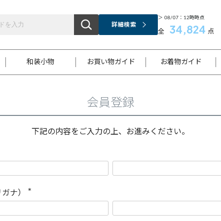
＞ 08/07：12時時点
詳細検索
34,824
全
点
和装小物
お買い物ガイド
お着物ガイド
会員登録
ス
お支払いについて
はじめてのお着物ガイド
新規会員登録
着物知識
スタッフブログ
サイズ案内
着物参考サイズ/採寸について
和色チャート集
お問い合わせ
処法
ご返品について
メールマガジンのご登録
着物販売方法について
関連サイト一覧
下記の内容をご入力の上、お進みください。
袋名古屋帯
黒留袖
帯締め
開き名
色留袖
帯揚げ
古屋帯
付下げ
帯締め
丸帯
色無地
作り帯
着物
配送について
商品ランクについて(当店基準)
帯揚げセット
ショール
小紋
浴衣
襦袢
和装コート
リガナ）
(
必
須