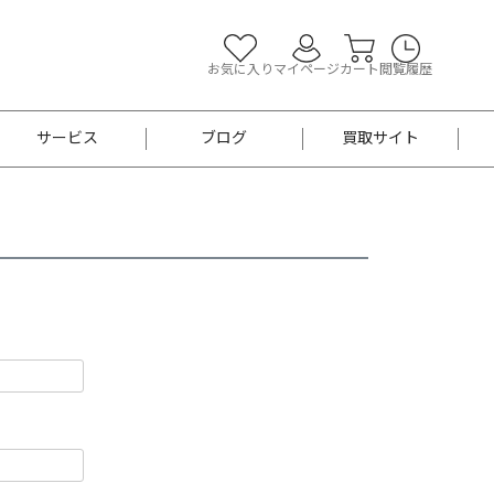
お気に入り
マイページ
カート
閲覧履歴
サービス
ブログ
買取サイト
よくあるご質問
お買い物診断
半幅帯
帯留め
お召
男性用帯
着物帯
新品
セット
袴
男性用