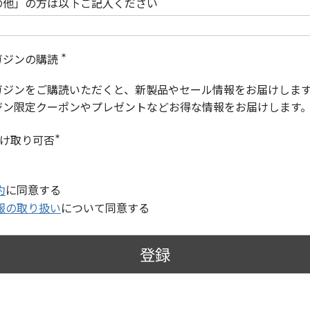
の他」の方は以下ご記入ください
ガジンの購読
(
必
ガジンをご購読いただくと、新製品やセール情報をお届けしま
須
)
ジン限定クーポンやプレゼントなどお得な情報をお届けします
受け取り可否
(
必
須
)
約
に同意する
報の取り扱い
について同意する
登録