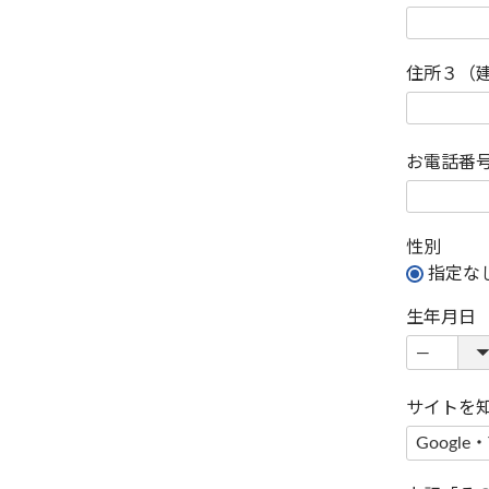
住所３（
お電話番
性別
指定な
生年月日
サイトを