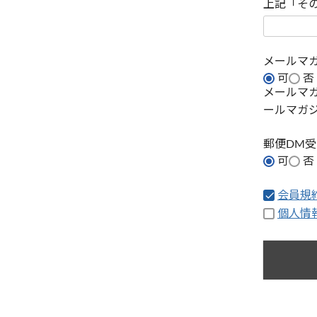
上記「そ
メールマ
可
否
メールマ
ールマガ
郵便DM
可
否
会員規
個人情