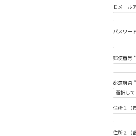
Ｅメール
パスワー
郵便番号
(
)
都道府県
(
)
住所１（
住所２（