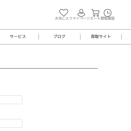
お気に入り
マイページ
カート
閲覧履歴
サービス
ブログ
買取サイト
よくあるご質問
お買い物診断
半幅帯
帯留め
お召
男性用帯
着物帯
新品
セット
袴
男性用