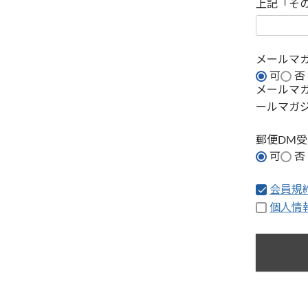
上記「そ
メールマ
可
否
メールマ
ールマガ
郵便DM
可
否
会員規
個人情