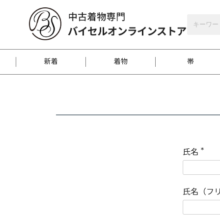
バイセルオンラインストア
会員登録
新着
着物
帯
お客様に届くまで
商品お取り寄せサービ
ご注文方法のご案内
お着物がにおう時の対
和装バッグ
訪問着
袋帯
名古屋帯
振袖
反物
梱包方法のご案内
氏名
(
必
須
江戸小紋
紬
)
氏名（フ