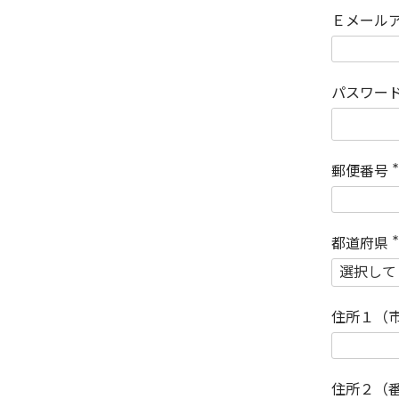
Ｅメール
パスワー
郵便番号
(
)
都道府県
(
)
住所１（
住所２（