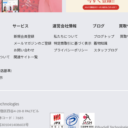
サービス
運営会社情報
ブログ
買取
新規会員登録
私たちについて
ブログトップ
買取
メールマガジンのご登録
特定商取引に基づく表示
着物知識
お問い合わせ
プライバシーポリシー
スタッフブログ
ついて
関連サイト一覧
店基準)
示
hnologies
宿区四谷4-28-8 PALTビル
コード：7685
1041408603号
©BuySell Technologies