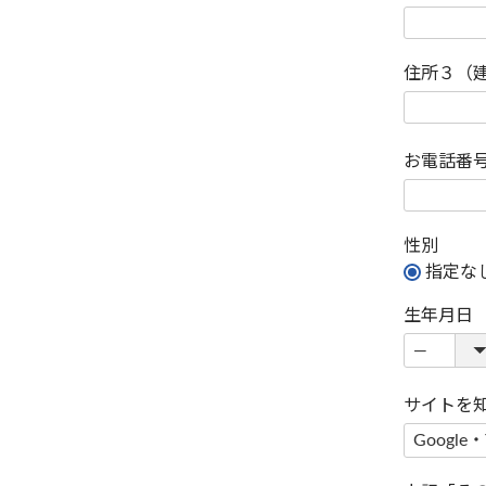
住所３（
お電話番
性別
指定な
生年月日
サイトを