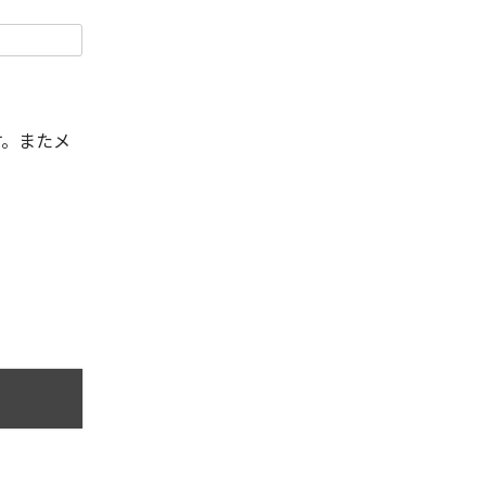
す。またメ
。