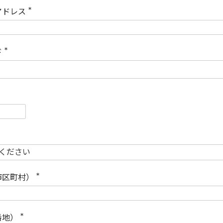
)
アドレス
(
必
須
)
ド
(
必
須
)
必
須
必
須
市区町村）
(
必
須
)
番地）