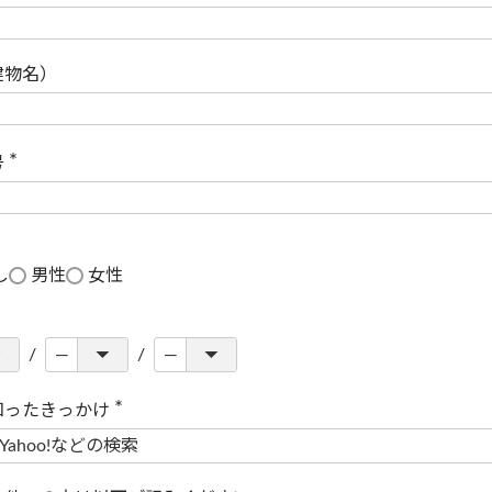
(
必
須
)
建物名）
号
(
必
須
)
し
男性
女性
知ったきっかけ
(
必
須
)