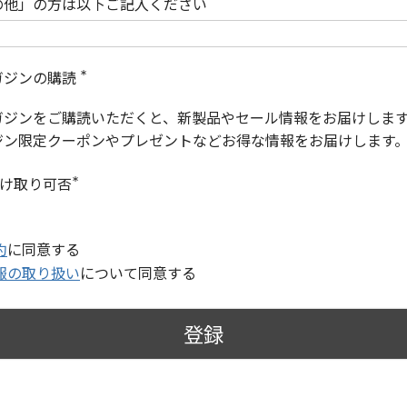
の他」の方は以下ご記入ください
ガジンの購読
(
必
ガジンをご購読いただくと、新製品やセール情報をお届けしま
須
)
ジン限定クーポンやプレゼントなどお得な情報をお届けします
受け取り可否
(
必
須
)
約
に同意する
報の取り扱い
について同意する
登録