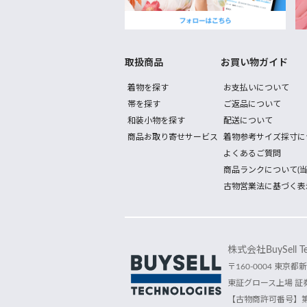
取扱商品
お買い物ガイド
着物を探す
お支払いについて
帯を探す
ご返品について
和装小物を探す
配送について
商品お取り寄せサービス
着物参考サイズ採寸に
よくあるご質問
商品ランクについて(当
古物営業法に基づく表
株式会社BuySell Tec
〒160-0004 東京都新
東証グロース上場 証券
【古物商許可番号】第30