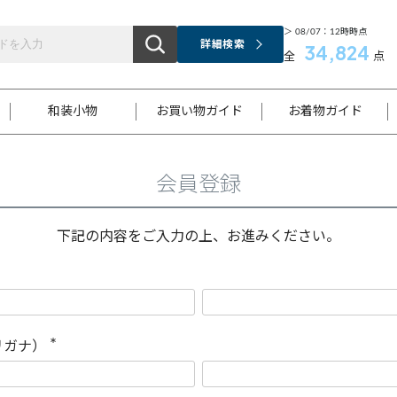
＞ 08/07：12時時点
詳細検索
34,824
全
点
和装小物
お買い物ガイド
お着物ガイド
会員登録
ス
お支払いについて
はじめてのお着物ガイド
新規会員登録
着物知識
スタッフブログ
サイズ案内
着物参考サイズ/採寸について
和色チャート集
お問い合わせ
処法
ご返品について
メールマガジンのご登録
着物販売方法について
関連サイト一覧
下記の内容をご入力の上、お進みください。
袋名古屋帯
黒留袖
帯締め
開き名
色留袖
帯揚げ
古屋帯
付下げ
帯締め
丸帯
色無地
作り帯
着物
配送について
商品ランクについて(当店基準)
帯揚げセット
ショール
小紋
浴衣
襦袢
和装コート
リガナ）
(
必
須