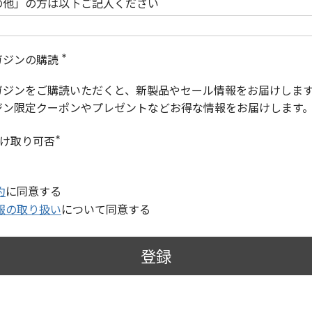
の他」の方は以下ご記入ください
ガジンの購読
(
必
ガジンをご購読いただくと、新製品やセール情報をお届けしま
須
)
ジン限定クーポンやプレゼントなどお得な情報をお届けします
受け取り可否
(
必
須
)
約
に同意する
報の取り扱い
について同意する
登録