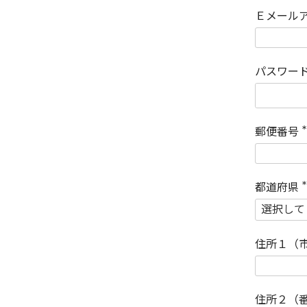
Ｅメール
パスワー
郵便番号
(
)
都道府県
(
)
住所１（
住所２（