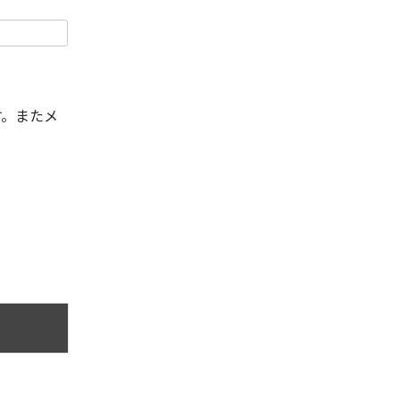
す。またメ
。