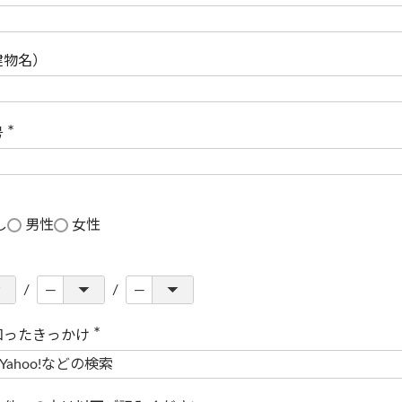
(
必
須
)
建物名）
号
(
必
須
)
し
男性
女性
知ったきっかけ
(
必
須
)