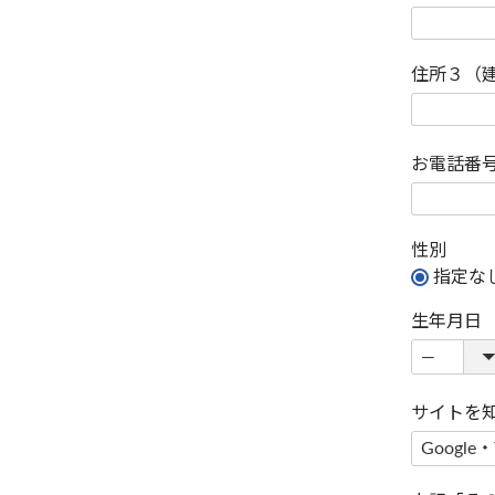
住所３（
お電話番
性別
指定な
生年月日
サイトを