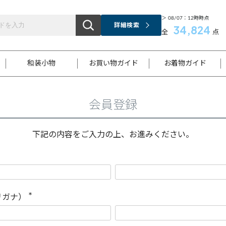
＞ 08/07：12時時点
詳細検索
34,824
全
点
和装小物
お買い物ガイド
お着物ガイド
会員登録
ス
お支払いについて
はじめてのお着物ガイド
新規会員登録
着物知識
スタッフブログ
サイズ案内
着物参考サイズ/採寸について
和色チャート集
お問い合わせ
処法
ご返品について
メールマガジンのご登録
着物販売方法について
関連サイト一覧
下記の内容をご入力の上、お進みください。
袋名古屋帯
黒留袖
帯締め
開き名
色留袖
帯揚げ
古屋帯
付下げ
帯締め
丸帯
色無地
作り帯
着物
配送について
商品ランクについて(当店基準)
帯揚げセット
ショール
小紋
浴衣
襦袢
和装コート
リガナ）
(
必
須