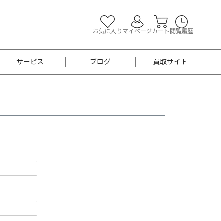
お気に入り
マイページ
カート
閲覧履歴
サービス
ブログ
買取サイト
よくあるご質問
お買い物診断
半幅帯
帯留め
お召
男性用帯
着物帯
新品
セット
袴
男性用