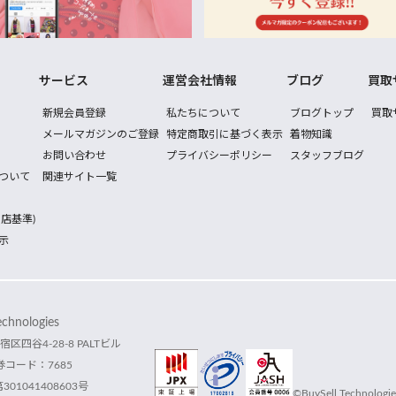
サービス
運営会社情報
ブログ
買取
新規会員登録
私たちについて
ブログトップ
買取
メールマガジンのご登録
特定商取引に基づく表示
着物知識
お問い合わせ
プライバシーポリシー
スタッフブログ
ついて
関連サイト一覧
店基準)
示
hnologies
宿区四谷4-28-8 PALTビル
コード：7685
1041408603号
©BuySell Technologies