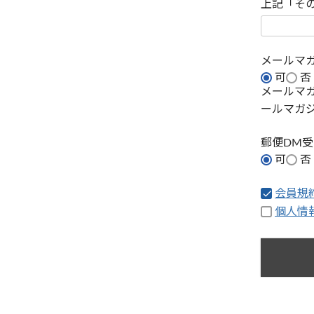
上記「そ
メールマ
可
否
メールマ
ールマガ
郵便DM
可
否
会員規
個人情