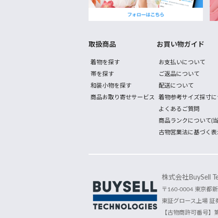
取扱商品
お買い物ガイド
着物を探す
お支払いについて
帯を探す
ご返品について
和装小物を探す
配送について
商品お取り寄せサービス
着物参考サイズ採寸に
よくあるご質問
商品ランクについて(当
古物営業法に基づく表
株式会社BuySell Tec
〒160-0004 東京都新
東証グロース上場 証券
【古物商許可番号】第30