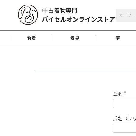
バイセルオンラインストア
会員登録
新着
着物
帯
お客様に届くまで
商品お取り寄せサービ
ご注文方法のご案内
お着物がにおう時の対
和装バッグ
訪問着
袋帯
名古屋帯
振袖
反物
梱包方法のご案内
氏名
(
必
須
江戸小紋
紬
)
氏名（フ