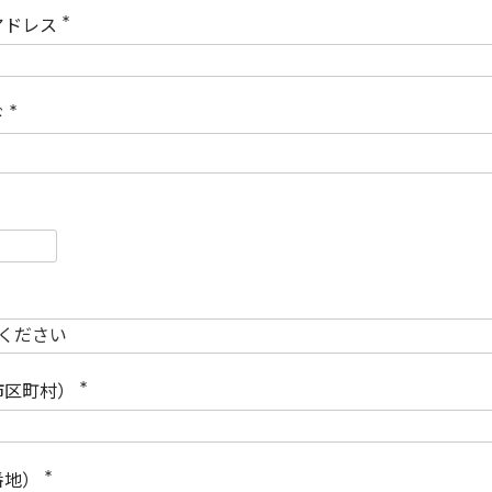
)
アドレス
(
必
須
)
ド
(
必
須
)
必
須
必
須
市区町村）
(
必
須
)
番地）