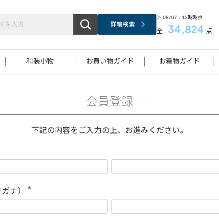
＞ 08/07：12時時点
詳細検索
34,824
全
点
和装小物
お買い物ガイド
お着物ガイド
会員登録
ス
お支払いについて
はじめてのお着物ガイド
新規会員登録
着物知識
スタッフブログ
サイズ案内
着物参考サイズ/採寸について
和色チャート集
お問い合わせ
処法
ご返品について
メールマガジンのご登録
着物販売方法について
関連サイト一覧
下記の内容をご入力の上、お進みください。
袋名古屋帯
黒留袖
帯締め
開き名
色留袖
帯揚げ
古屋帯
付下げ
帯締め
丸帯
色無地
作り帯
着物
配送について
商品ランクについて(当店基準)
帯揚げセット
ショール
小紋
浴衣
襦袢
和装コート
リガナ）
(
必
須