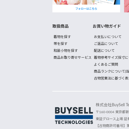
取扱商品
お買い物ガイド
着物を探す
お支払いについて
帯を探す
ご返品について
和装小物を探す
配送について
商品お取り寄せサービス
着物参考サイズ採寸に
よくあるご質問
商品ランクについて(当
古物営業法に基づく表
株式会社BuySell Tec
〒160-0004 東京都新
東証グロース上場 証券
【古物商許可番号】第30