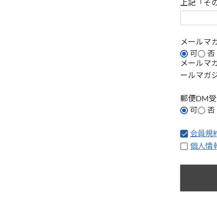
上記「そ
メールマ
可
否
メールマ
ールマガ
郵便DM
可
否
会員規
個人情