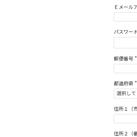
Ｅメール
パスワー
郵便番号
(
)
都道府県
(
)
住所１（
住所２（