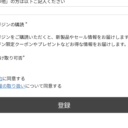
の他」の方は以下ご記入ください
ガジンの購読
(
必
ガジンをご購読いただくと、新製品やセール情報をお届けしま
須
)
ジン限定クーポンやプレゼントなどお得な情報をお届けします
受け取り可否
(
必
須
)
約
に同意する
報の取り扱い
について同意する
登録