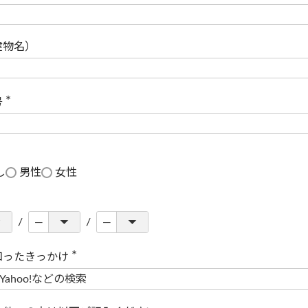
(
必
須
)
建物名）
号
(
必
須
)
し
男性
女性
知ったきっかけ
(
必
須
)