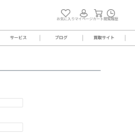
お気に入り
マイページ
カート
閲覧履歴
サービス
ブログ
買取サイト
よくあるご質問
お買い物診断
半幅帯
帯留め
お召
男性用帯
着物帯
新品
セット
袴
男性用