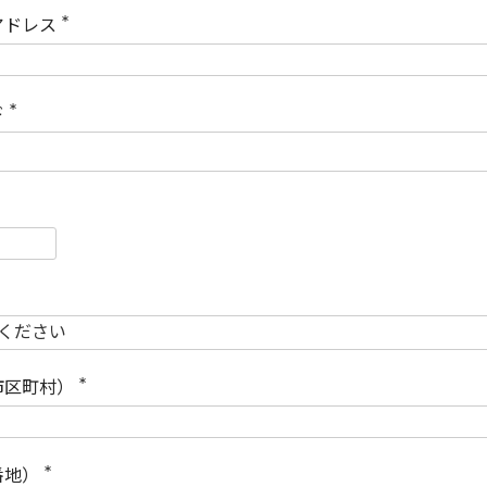
)
アドレス
(
必
須
)
ド
(
必
須
)
必
須
必
須
市区町村）
(
必
須
)
番地）