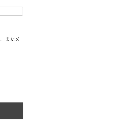
す。またメ
。