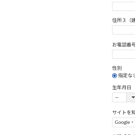
住所３（
お電話番
性別
指定な
生年月日
サイトを