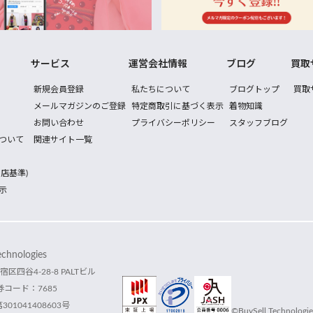
サービス
運営会社情報
ブログ
買取
新規会員登録
私たちについて
ブログトップ
買取
メールマガジンのご登録
特定商取引に基づく表示
着物知識
お問い合わせ
プライバシーポリシー
スタッフブログ
ついて
関連サイト一覧
店基準)
示
hnologies
宿区四谷4-28-8 PALTビル
コード：7685
1041408603号
©BuySell Technologies