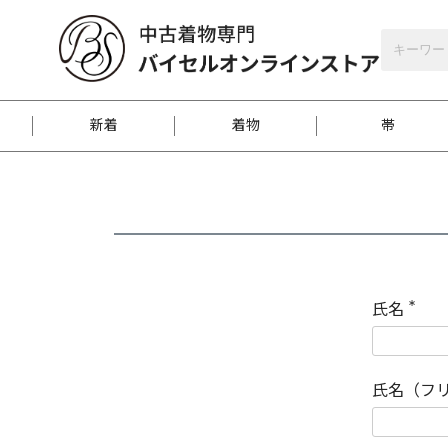
バイセルオンラインストア
会員登録
新着
着物
帯
お客様に届くまで
商品お取り寄せサービ
ご注文方法のご案内
お着物がにおう時の対
和装バッグ
訪問着
袋帯
名古屋帯
振袖
反物
梱包方法のご案内
氏名
(
必
須
江戸小紋
紬
)
氏名（フ