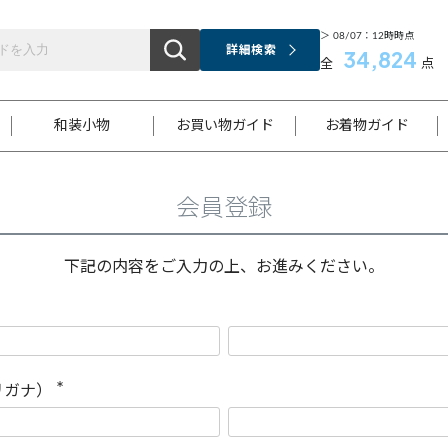
＞ 08/07：12時時点
詳細検索
34,824
全
点
和装小物
お買い物ガイド
お着物ガイド
会員登録
ス
お支払いについて
はじめてのお着物ガイド
新規会員登録
着物知識
スタッフブログ
サイズ案内
着物参考サイズ/採寸について
和色チャート集
お問い合わせ
処法
ご返品について
メールマガジンのご登録
着物販売方法について
関連サイト一覧
下記の内容をご入力の上、お進みください。
袋名古屋帯
黒留袖
帯締め
開き名
色留袖
帯揚げ
古屋帯
付下げ
帯締め
丸帯
色無地
作り帯
着物
配送について
商品ランクについて(当店基準)
帯揚げセット
ショール
小紋
浴衣
襦袢
和装コート
リガナ）
(
必
須