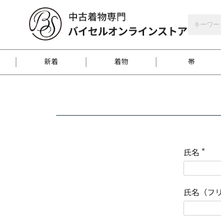
バイセルオンラインストア
会員登録
新着
着物
帯
お客様に届くまで
商品お取り寄せサービ
ご注文方法のご案内
お着物がにおう時の対
和装バッグ
訪問着
袋帯
名古屋帯
振袖
反物
梱包方法のご案内
氏名
(
必
須
江戸小紋
紬
)
氏名（フ