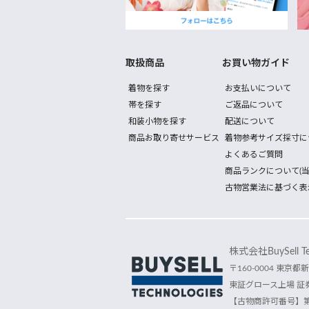
取扱商品
お買い物ガイド
着物を探す
お支払いについて
帯を探す
ご返品について
和装小物を探す
配送について
商品お取り寄せサービス
着物参考サイズ採寸に
よくあるご質問
商品ランクについて(当
古物営業法に基づく表
株式会社BuySell Tec
〒160-0004 東京都新
東証グロース上場 証券
【古物商許可番号】第30