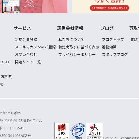
サービス
運営会社情報
ブログ
買取
新規会員登録
私たちについて
ブログトップ
買取
メールマガジンのご登録
特定商取引に基づく表示
着物知識
お問い合わせ
プライバシーポリシー
スタッフブログ
ついて
関連サイト一覧
店基準)
示
hnologies
宿区四谷4-28-8 PALTビル
コード：7685
1041408603号
©BuySell Technologies