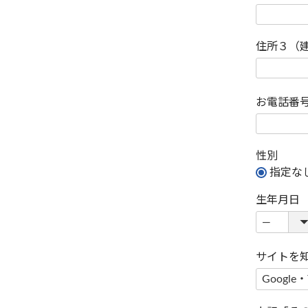
住所３（
お電話番
性別
指定な
生年月日
サイトを