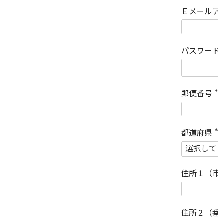
Ｅメール
パスワー
郵便番号
(
)
都道府県
(
)
住所１（
住所２（