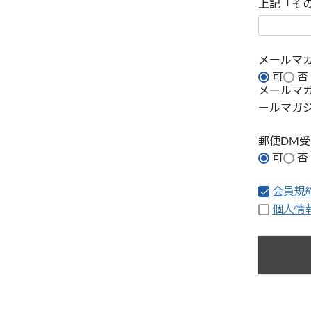
上記「そ
メールマ
可
否
メールマ
ールマガ
郵便DM
可
否
会員規
個人情