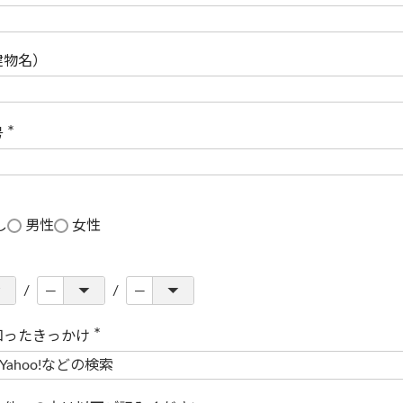
(
必
須
)
建物名）
号
(
必
須
)
し
男性
女性
知ったきっかけ
(
必
須
)