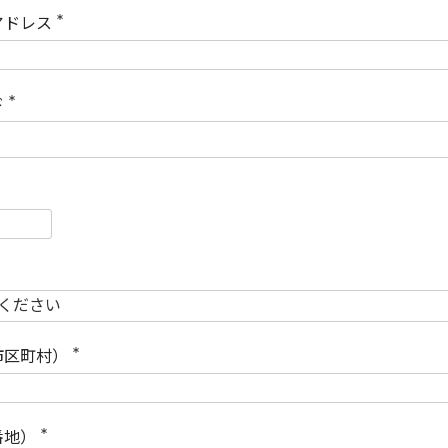
)
アドレス
(
必
須
)
ド
(
必
須
)
必
須
必
須
市区町村）
(
必
須
)
番地）