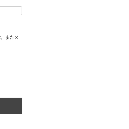
す。またメ
。