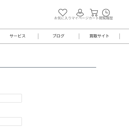
お気に入り
マイページ
カート
閲覧履歴
サービス
ブログ
買取サイト
よくあるご質問
お買い物診断
半幅帯
帯留め
お召
男性用帯
着物帯
新品
セット
袴
男性用