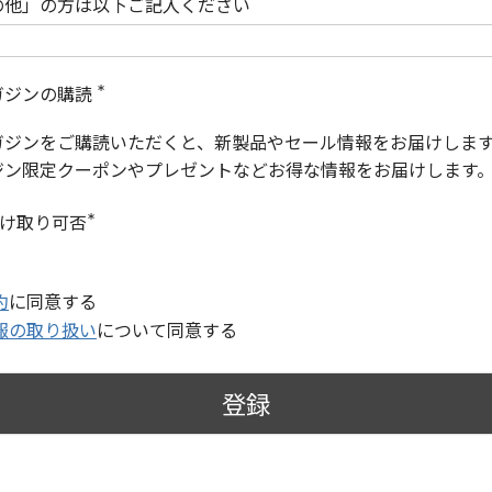
の他」の方は以下ご記入ください
ガジンの購読
(
必
ガジンをご購読いただくと、新製品やセール情報をお届けしま
須
)
ジン限定クーポンやプレゼントなどお得な情報をお届けします
受け取り可否
(
必
須
)
約
に同意する
報の取り扱い
について同意する
登録