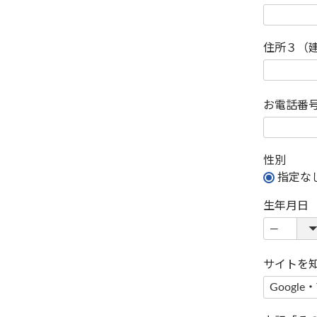
住所３（
お電話番
性別
指定な
生年月日
サイトを