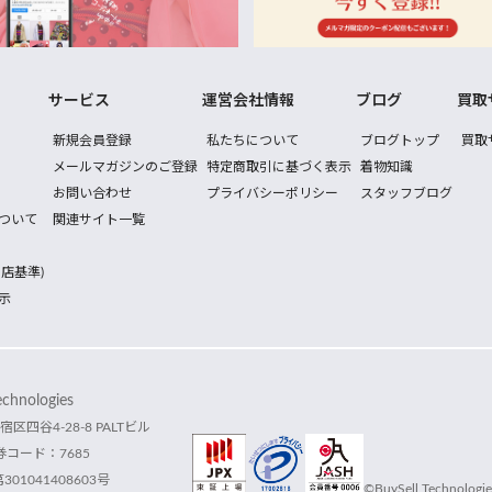
サービス
運営会社情報
ブログ
買取
新規会員登録
私たちについて
ブログトップ
買取
メールマガジンのご登録
特定商取引に基づく表示
着物知識
お問い合わせ
プライバシーポリシー
スタッフブログ
ついて
関連サイト一覧
店基準)
示
hnologies
宿区四谷4-28-8 PALTビル
コード：7685
1041408603号
©BuySell Technologies