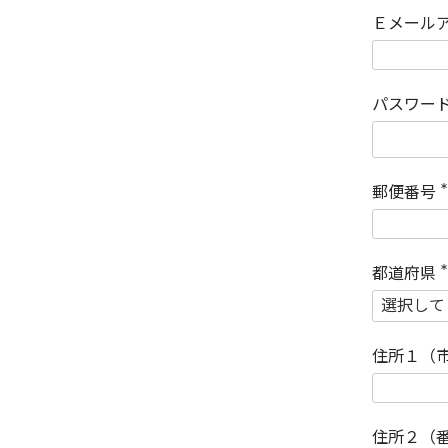
Ｅメール
パスワー
郵便番号
(
)
都道府県
(
)
住所１（
住所２（