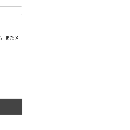
す。またメ
。