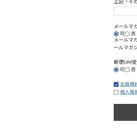
上記「そ
メールマ
可
否
メールマ
ールマガ
郵便DM
可
否
会員規
個人情