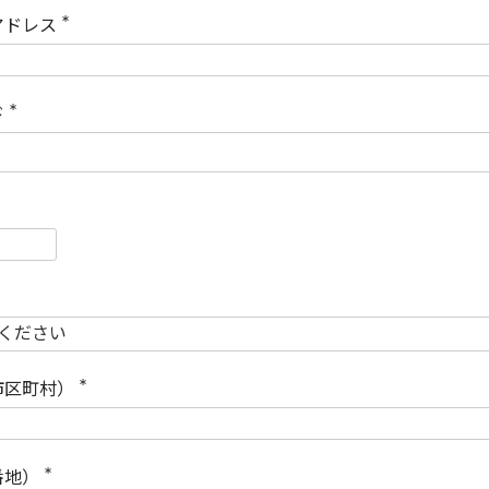
)
アドレス
(
必
須
)
ド
(
必
須
)
必
須
必
須
市区町村）
(
必
須
)
番地）