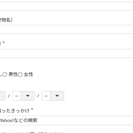
(
必
須
)
建物名）
号
(
必
須
)
し
男性
女性
知ったきっかけ
(
必
須
)