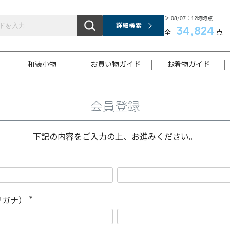
＞ 08/07：12時時点
詳細検索
34,824
全
点
和装小物
お買い物ガイド
お着物ガイド
会員登録
ス
お支払いについて
はじめてのお着物ガイド
新規会員登録
着物知識
スタッフブログ
サイズ案内
着物参考サイズ/採寸について
和色チャート集
お問い合わせ
処法
ご返品について
メールマガジンのご登録
着物販売方法について
関連サイト一覧
下記の内容をご入力の上、お進みください。
袋名古屋帯
黒留袖
帯締め
開き名
色留袖
帯揚げ
古屋帯
付下げ
帯締め
丸帯
色無地
作り帯
着物
配送について
商品ランクについて(当店基準)
帯揚げセット
ショール
小紋
浴衣
襦袢
和装コート
リガナ）
(
必
須