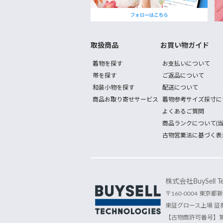
取扱商品
お買い物ガイド
着物を探す
お支払いについて
帯を探す
ご返品について
和装小物を探す
配送について
商品お取り寄せサービス
着物参考サイズ採寸に
よくあるご質問
商品ランクについて(当
古物営業法に基づく表
株式会社BuySell Tec
〒160-0004 東京都新
東証グロース上場 証券
【古物商許可番号】第30