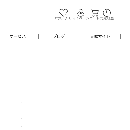
お気に入り
マイページ
カート
閲覧履歴
サービス
ブログ
買取サイト
よくあるご質問
お買い物診断
半幅帯
帯留め
お召
男性用帯
着物帯
新品
セット
袴
男性用