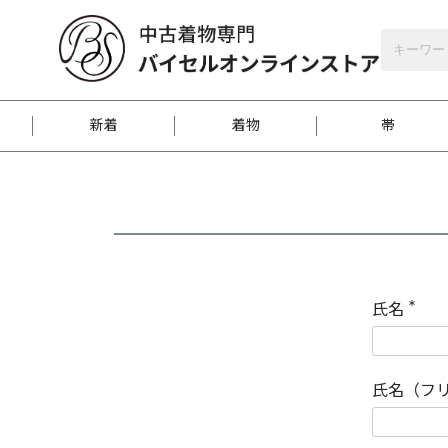
バイセルオンラインストア
会員登録
新着
着物
帯
お客様に届くまで
商品お取り寄せサービ
ご注文方法のご案内
お着物がにおう時の対
和装バッグ
訪問着
袋帯
名古屋帯
振袖
反物
梱包方法のご案内
氏名
(
必
須
江戸小紋
紬
)
氏名（フ