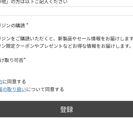
の他」の方は以下ご記入ください
ガジンの購読
(
必
ガジンをご購読いただくと、新製品やセール情報をお届けしま
須
)
ジン限定クーポンやプレゼントなどお得な情報をお届けします
受け取り可否
(
必
須
)
約
に同意する
報の取り扱い
について同意する
登録