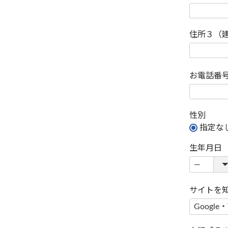
住所３（
お電話番
性別
指定な
生年月日
サイトを