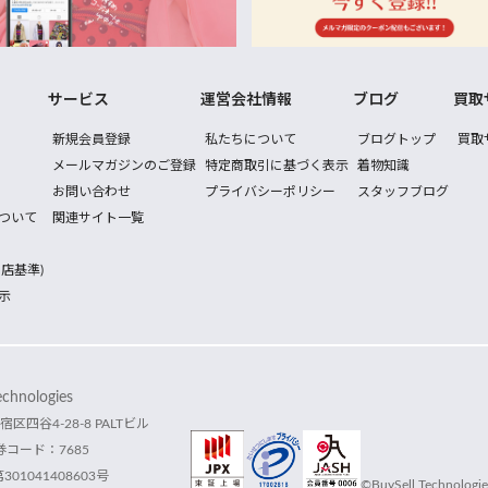
サービス
運営会社情報
ブログ
買取
新規会員登録
私たちについて
ブログトップ
買取
メールマガジンのご登録
特定商取引に基づく表示
着物知識
お問い合わせ
プライバシーポリシー
スタッフブログ
ついて
関連サイト一覧
店基準)
示
hnologies
宿区四谷4-28-8 PALTビル
コード：7685
1041408603号
©BuySell Technologies