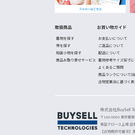
取扱商品
お買い物ガイド
着物を探す
お支払いについて
帯を探す
ご返品について
和装小物を探す
配送について
商品お取り寄せサービス
着物参考サイズ採寸に
よくあるご質問
商品ランクについて(当
古物営業法に基づく表
株式会社BuySell Tec
〒160-0004 東京都新
東証グロース上場 証券
【古物商許可番号】第30