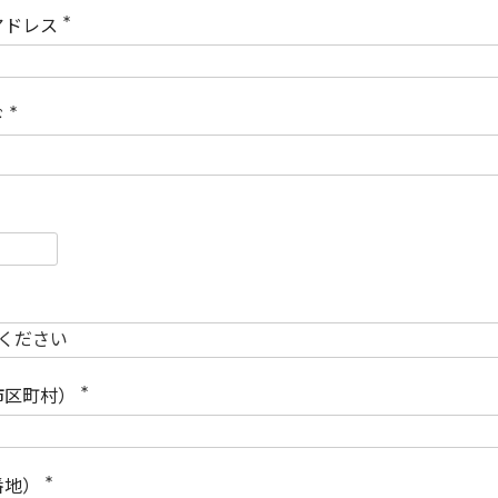
)
アドレス
(
必
須
)
ド
(
必
須
)
必
須
必
須
市区町村）
(
必
須
)
番地）