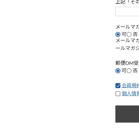
上記「そ
メールマ
可
否
メールマ
ールマガ
郵便DM
可
否
会員規
個人情