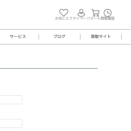
お気に入り
マイページ
カート
閲覧履歴
サービス
ブログ
買取サイト
よくあるご質問
お買い物診断
半幅帯
帯留め
お召
男性用帯
着物帯
新品
セット
袴
男性用