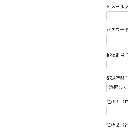
Ｅメール
パスワー
郵便番号
(
)
都道府県
(
)
住所１（
住所２（