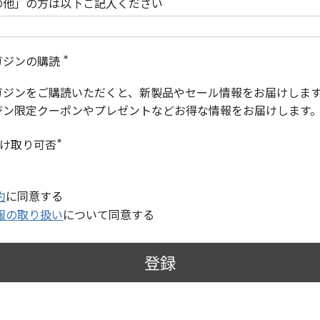
の他」の方は以下ご記入ください
ガジンの購読
(
必
ガジンをご購読いただくと、新製品やセール情報をお届けしま
須
)
ジン限定クーポンやプレゼントなどお得な情報をお届けします
受け取り可否
(
必
須
)
約
に同意する
報の取り扱い
について同意する
登録