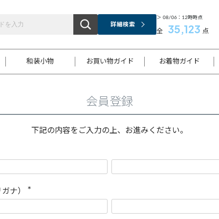
＞ 08/06：12時時点
詳細検索
35,123
全
点
和装小物
お買い物ガイド
お着物ガイド
会員登録
ス
お支払いについて
はじめてのお着物ガイド
新規会員登録
着物知識
スタッフブログ
サイズ案内
着物参考サイズ/採寸について
和色チャート集
お問い合わせ
処法
ご返品について
メールマガジンのご登録
着物販売方法について
関連サイト一覧
下記の内容をご入力の上、お進みください。
袋名古屋帯
黒留袖
帯締め
開き名
色留袖
帯揚げ
古屋帯
付下げ
帯締め
丸帯
色無地
作り帯
着物
配送について
商品ランクについて(当店基準)
帯揚げセット
ショール
小紋
浴衣
襦袢
和装コート
リガナ）
(
必
須