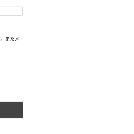
す。またメ
。