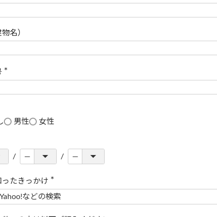
(
必
須
)
建物名）
号
(
必
須
)
し
男性
女性
知ったきっかけ
(
必
須
)