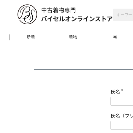
バイセルオンラインストア
会員登録
新着
着物
帯
お客様に届くまで
商品お取り寄せサービ
ご注文方法のご案内
お着物がにおう時の対
和装バッグ
訪問着
袋帯
名古屋帯
振袖
反物
梱包方法のご案内
氏名
(
必
須
江戸小紋
紬
)
氏名（フ