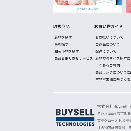
取扱商品
お買い物ガイド
着物を探す
お支払いについて
帯を探す
ご返品について
和装小物を探す
配送について
商品お取り寄せサービス
着物参考サイズ採寸に
よくあるご質問
商品ランクについて(当
古物営業法に基づく表
株式会社BuySell Tec
〒160-0004 東京都新
東証グロース上場 証券
【古物商許可番号】第30