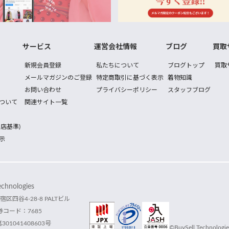
サービス
運営会社情報
ブログ
買取
新規会員登録
私たちについて
ブログトップ
買取
メールマガジンのご登録
特定商取引に基づく表示
着物知識
お問い合わせ
プライバシーポリシー
スタッフブログ
ついて
関連サイト一覧
店基準)
示
hnologies
宿区四谷4-28-8 PALTビル
コード：7685
1041408603号
©BuySell Technologies