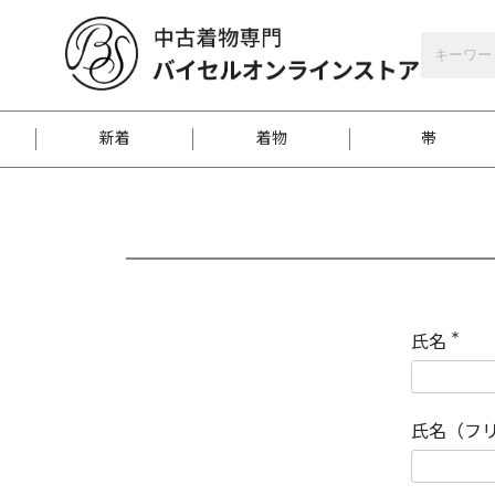
バイセルオンラインストア
会員登録
新着
着物
帯
お客様に届くまで
商品お取り寄せサービ
ご注文方法のご案内
お着物がにおう時の対
和装バッグ
訪問着
袋帯
名古屋帯
振袖
反物
梱包方法のご案内
氏名
(
必
須
江戸小紋
紬
)
氏名（フ