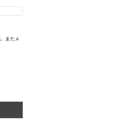
す。またメ
。