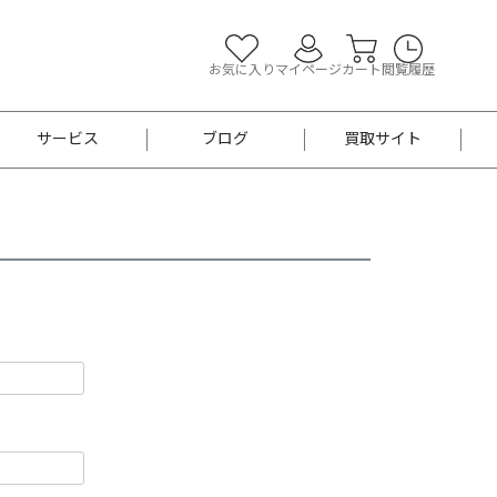
お気に入り
マイページ
カート
閲覧履歴
サービス
ブログ
買取サイト
よくあるご質問
お買い物診断
半幅帯
帯留め
お召
男性用帯
着物帯
新品
セット
袴
男性用