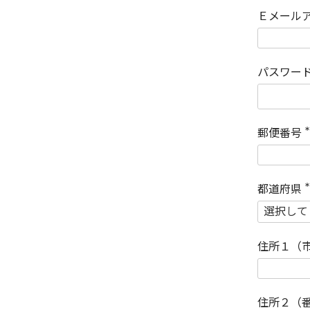
Ｅメール
パスワー
郵便番号
(
)
都道府県
(
)
住所１（
住所２（