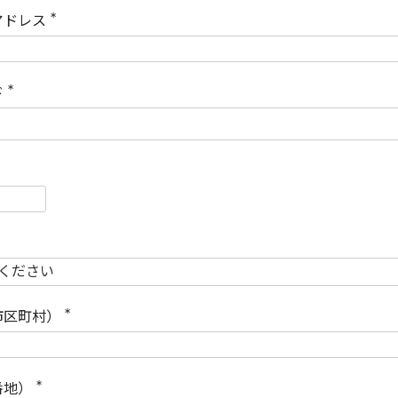
)
アドレス
(
必
須
)
ド
(
必
須
)
必
須
必
須
市区町村）
(
必
須
)
番地）