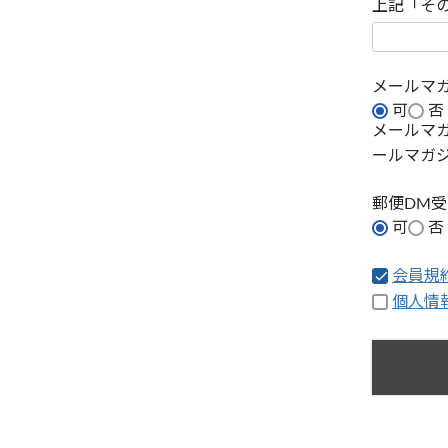
上記「そ
メールマ
可
否
メールマ
ールマガ
郵便DM
可
否
会員規
個人情