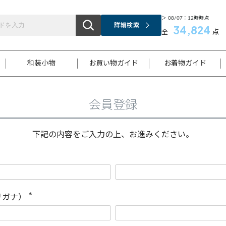
＞ 08/07：12時時点
詳細検索
34,824
全
点
和装小物
お買い物ガイド
お着物ガイド
会員登録
ス
お支払いについて
はじめてのお着物ガイド
新規会員登録
着物知識
スタッフブログ
サイズ案内
着物参考サイズ/採寸について
和色チャート集
お問い合わせ
処法
ご返品について
メールマガジンのご登録
着物販売方法について
関連サイト一覧
下記の内容をご入力の上、お進みください。
袋名古屋帯
黒留袖
帯締め
開き名
色留袖
帯揚げ
古屋帯
付下げ
帯締め
丸帯
色無地
作り帯
着物
配送について
商品ランクについて(当店基準)
帯揚げセット
ショール
小紋
浴衣
襦袢
和装コート
リガナ）
(
必
須