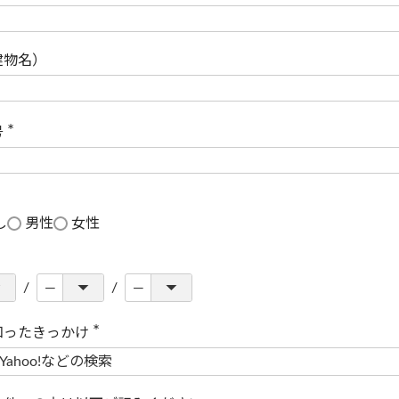
(
必
須
)
建物名）
号
(
必
須
)
し
男性
女性
知ったきっかけ
(
必
須
)