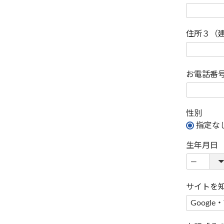
住所３（
お電話番
性別
指定な
生年月日
サイトを