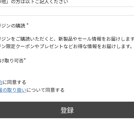
の他」の方は以下ご記入ください
ガジンの購読
(
必
ガジンをご購読いただくと、新製品やセール情報をお届けしま
須
)
ジン限定クーポンやプレゼントなどお得な情報をお届けします
受け取り可否
(
必
須
)
約
に同意する
報の取り扱い
について同意する
登録