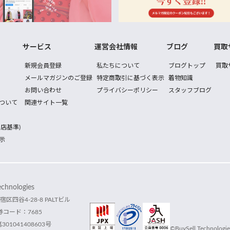
サービス
運営会社情報
ブログ
買取
新規会員登録
私たちについて
ブログトップ
買取
メールマガジンのご登録
特定商取引に基づく表示
着物知識
お問い合わせ
プライバシーポリシー
スタッフブログ
ついて
関連サイト一覧
店基準)
示
hnologies
宿区四谷4-28-8 PALTビル
コード：7685
1041408603号
©BuySell Technologies