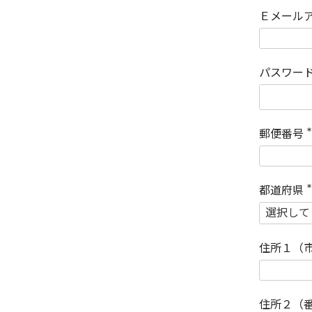
Ｅメール
パスワー
郵便番号
(
)
都道府県
(
)
住所１（
住所２（