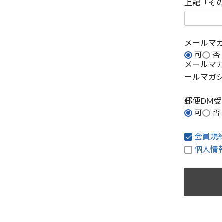
上記「そ
メールマ
可
否
メールマ
ールマガ
郵便DM
可
否
会員規
個人情