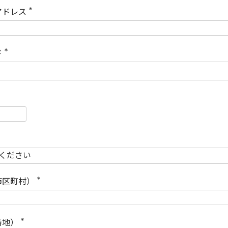
)
アドレス
(
必
須
)
ド
(
必
須
)
必
須
必
須
市区町村）
(
必
須
)
番地）