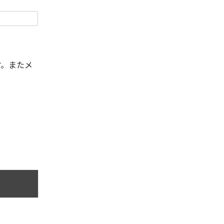
す。またメ
。