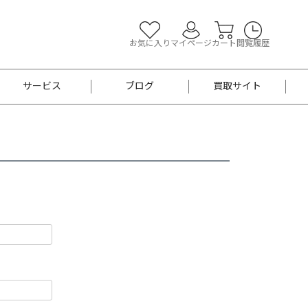
お気に入り
マイページ
カート
閲覧履歴
サービス
ブログ
買取サイト
よくあるご質問
お買い物診断
半幅帯
帯留め
お召
男性用帯
着物帯
新品
セット
袴
男性用