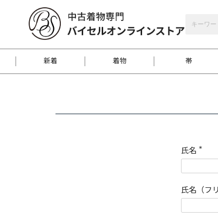
バイセルオンラインストア
会員登録
新着
着物
帯
お客様に届くまで
商品お取り寄せサービ
ご注文方法のご案内
お着物がにおう時の対
和装バッグ
訪問着
袋帯
名古屋帯
振袖
反物
梱包方法のご案内
氏名
(
必
須
江戸小紋
紬
)
氏名（フ