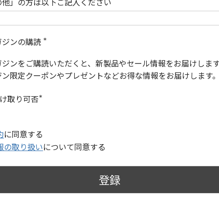
の他」の方は以下ご記入ください
ガジンの購読
(
必
ガジンをご購読いただくと、新製品やセール情報をお届けしま
須
)
ジン限定クーポンやプレゼントなどお得な情報をお届けします
受け取り可否
(
必
須
)
約
に同意する
報の取り扱い
について同意する
登録