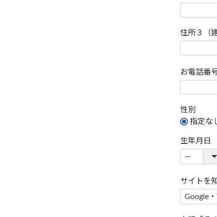
住所３（
お電話番
性別
指定な
生年月日
サイトを