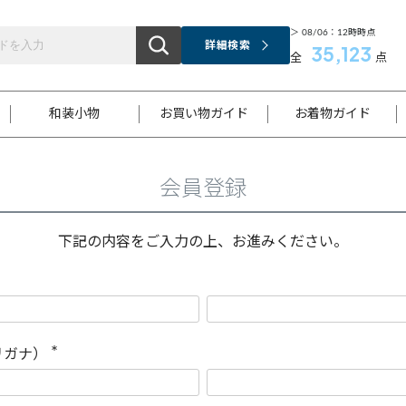
＞ 08/06：12時時点
詳細検索
35,123
全
点
和装小物
お買い物ガイド
お着物ガイド
会員登録
ス
お支払いについて
はじめてのお着物ガイド
新規会員登録
着物知識
スタッフブログ
サイズ案内
着物参考サイズ/採寸について
和色チャート集
お問い合わせ
処法
ご返品について
メールマガジンのご登録
着物販売方法について
関連サイト一覧
下記の内容をご入力の上、お進みください。
袋名古屋帯
黒留袖
帯締め
開き名
色留袖
帯揚げ
古屋帯
付下げ
帯締め
丸帯
色無地
作り帯
着物
配送について
商品ランクについて(当店基準)
帯揚げセット
ショール
小紋
浴衣
襦袢
和装コート
リガナ）
(
必
須