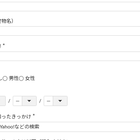
(
必
須
)
建物名）
号
(
必
須
)
し
男性
女性
知ったきっかけ
(
必
須
)