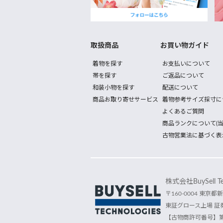
取扱商品
お買い物ガイド
着物を探す
お支払いについて
帯を探す
ご返品について
和装小物を探す
配送について
商品お取り寄せサービス
着物参考サイズ採寸に
よくあるご質問
商品ランクについて(当
古物営業法に基づく表
株式会社BuySell Tec
〒160-0004 東京都新
東証グロース上場 証券
【古物商許可番号】第30