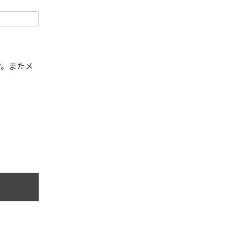
す。またメ
。