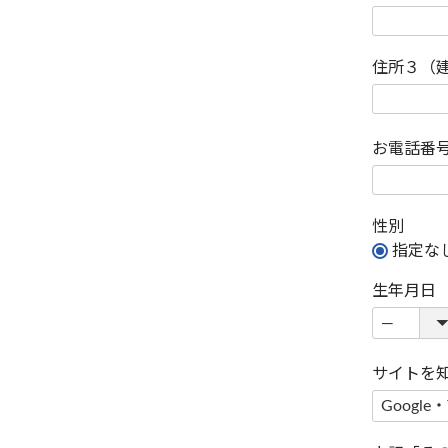
住所３（
お電話番
性別
指定な
生年月日
サイトを