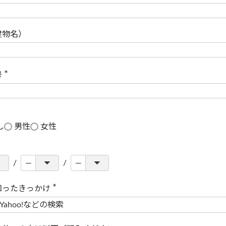
(
必
須
)
建物名）
号
(
必
須
)
し
男性
女性
知ったきっかけ
(
必
須
)