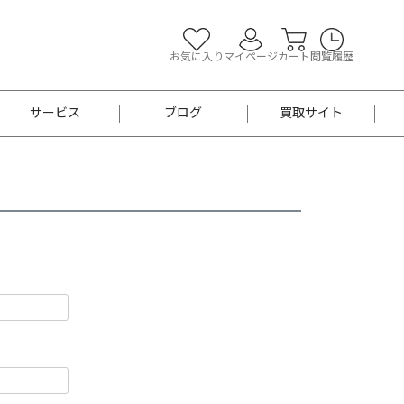
お気に入り
マイページ
カート
閲覧履歴
サービス
ブログ
買取サイト
よくあるご質問
お買い物診断
半幅帯
帯留め
お召
男性用帯
着物帯
新品
セット
袴
男性用