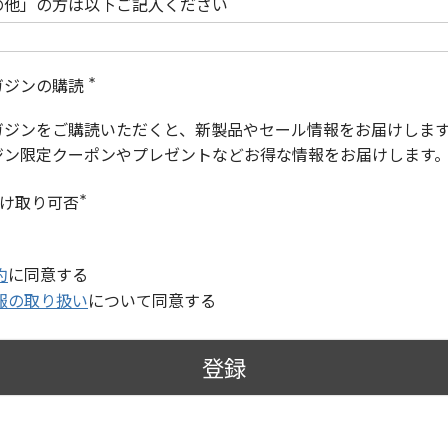
の他」の方は以下ご記入ください
ガジンの購読
(
必
ガジンをご購読いただくと、新製品やセール情報をお届けしま
須
)
ジン限定クーポンやプレゼントなどお得な情報をお届けします
受け取り可否
(
必
須
)
約
に同意する
報の取り扱い
について同意する
登録