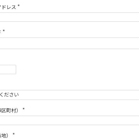
)
アドレス
(
必
須
)
ド
(
必
須
)
必
須
必
須
市区町村）
(
必
須
)
番地）