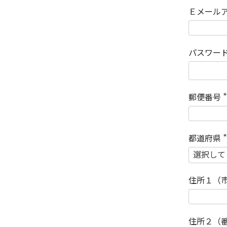
Ｅメール
パスワー
郵便番号
(
)
都道府県
(
)
住所１（
住所２（