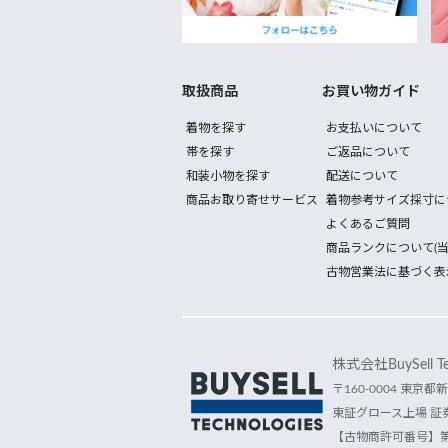
取扱商品
お買い物ガイド
着物を探す
お支払いについて
帯を探す
ご返品について
和装小物を探す
配送について
商品お取り寄せサービス
着物参考サイズ採寸に
よくあるご質問
商品ランクについて(当
古物営業法に基づく表
株式会社BuySell Tec
〒160-0004 東京都新
東証グロース上場 証券
【古物商許可番号】第30