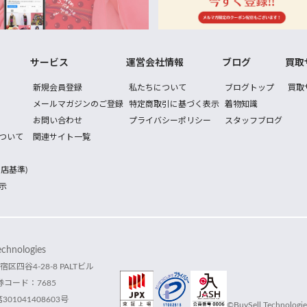
サービス
運営会社情報
ブログ
買取
新規会員登録
私たちについて
ブログトップ
買取
メールマガジンのご登録
特定商取引に基づく表示
着物知識
お問い合わせ
プライバシーポリシー
スタッフブログ
ついて
関連サイト一覧
店基準)
示
hnologies
宿区四谷4-28-8 PALTビル
コード：7685
1041408603号
©BuySell Technologies