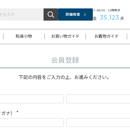
＞ 08/06：12時時点
詳細検索
35,123
全
点
和装小物
お買い物ガイド
お着物ガイド
会員登録
ス
お支払いについて
はじめてのお着物ガイド
新規会員登録
着物知識
スタッフブログ
サイズ案内
着物参考サイズ/採寸について
和色チャート集
お問い合わせ
処法
ご返品について
メールマガジンのご登録
着物販売方法について
関連サイト一覧
下記の内容をご入力の上、お進みください。
袋名古屋帯
黒留袖
帯締め
開き名
色留袖
帯揚げ
古屋帯
付下げ
帯締め
丸帯
色無地
作り帯
着物
配送について
商品ランクについて(当店基準)
帯揚げセット
ショール
小紋
浴衣
襦袢
和装コート
リガナ）
(
必
須