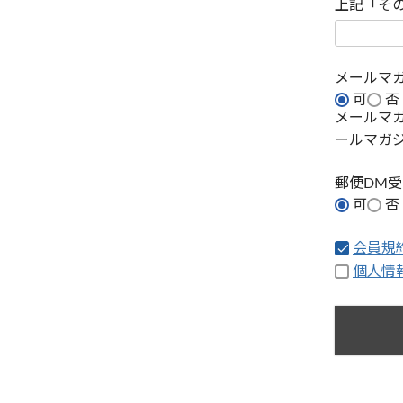
上記「そ
メールマ
可
否
メールマ
ールマガ
郵便DM
可
否
会員規
個人情