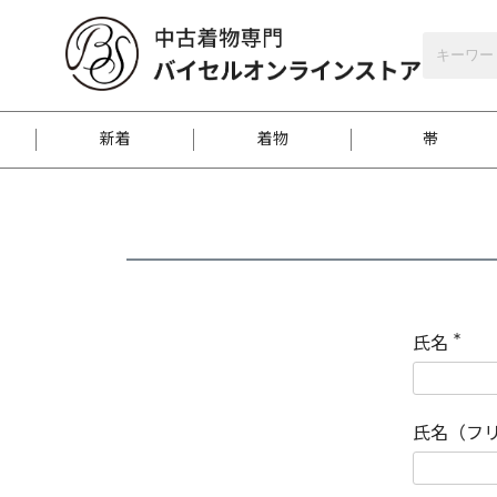
バイセルオンラインストア
会員登録
新着
着物
帯
お客様に届くまで
商品お取り寄せサービ
ご注文方法のご案内
お着物がにおう時の対
和装バッグ
訪問着
袋帯
名古屋帯
振袖
反物
梱包方法のご案内
氏名
(
必
須
江戸小紋
紬
)
氏名（フ