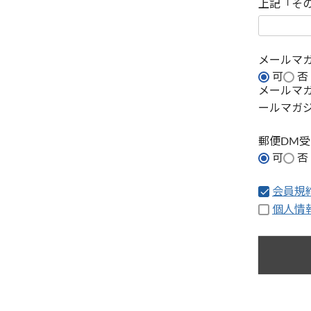
上記「そ
メールマ
可
否
メールマ
ールマガ
郵便DM
可
否
会員規
個人情