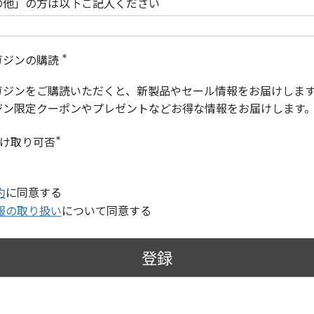
の他」の方は以下ご記入ください
ガジンの購読
(
必
ガジンをご購読いただくと、新製品やセール情報をお届けしま
須
)
ジン限定クーポンやプレゼントなどお得な情報をお届けします
受け取り可否
(
必
須
)
約
に同意する
報の取り扱い
について同意する
登録