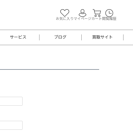
お気に入り
マイページ
カート
閲覧履歴
サービス
ブログ
買取サイト
よくあるご質問
お買い物診断
半幅帯
帯留め
お召
男性用帯
着物帯
新品
セット
袴
男性用