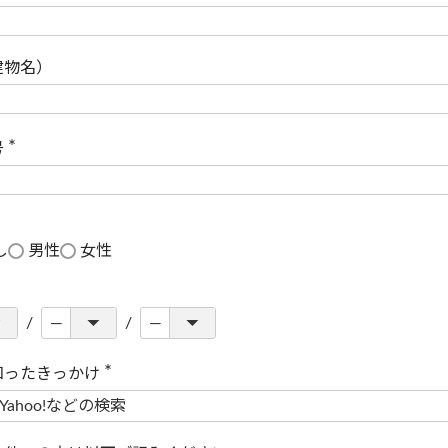
(
必
須
)
建物名）
号
(
必
須
)
し
男性
女性
知ったきっかけ
(
必
須
)