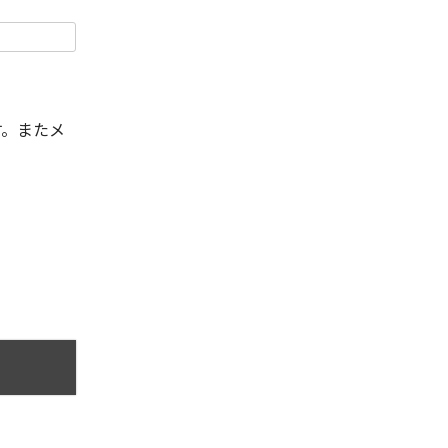
す。またメ
。