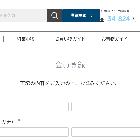
＞ 08/07：12時時点
詳細検索
34,824
全
点
和装小物
お買い物ガイド
お着物ガイド
会員登録
ス
お支払いについて
はじめてのお着物ガイド
新規会員登録
着物知識
スタッフブログ
サイズ案内
着物参考サイズ/採寸について
和色チャート集
お問い合わせ
処法
ご返品について
メールマガジンのご登録
着物販売方法について
関連サイト一覧
下記の内容をご入力の上、お進みください。
袋名古屋帯
黒留袖
帯締め
開き名
色留袖
帯揚げ
古屋帯
付下げ
帯締め
丸帯
色無地
作り帯
着物
配送について
商品ランクについて(当店基準)
帯揚げセット
ショール
小紋
浴衣
襦袢
和装コート
リガナ）
(
必
須