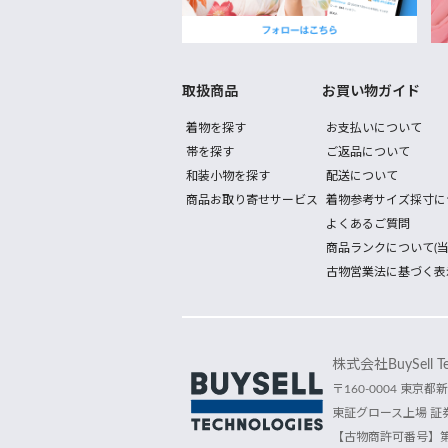
取扱商品
お買い物ガイド
着物を探す
お支払いについて
帯を探す
ご返品について
和装小物を探す
配送について
商品お取り寄せサービス
着物参考サイズ採寸に
よくあるご質問
商品ランクについて(当
古物営業法に基づく表
株式会社BuySell Tec
〒160-0004 東京都新
東証グロース上場 証券
【古物商許可番号】第30