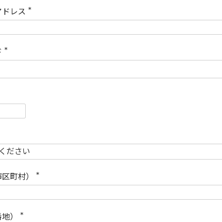
)
アドレス
(
必
須
)
ド
(
必
須
)
必
須
必
須
市区町村）
(
必
須
)
番地）