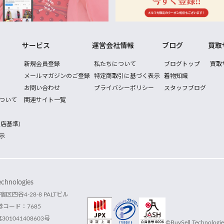
サービス
運営会社情報
ブログ
買取
新規会員登録
私たちについて
ブログトップ
買取
メールマガジンのご登録
特定商取引に基づく表示
着物知識
お問い合わせ
プライバシーポリシー
スタッフブログ
ついて
関連サイト一覧
店基準)
示
hnologies
宿区四谷4-28-8 PALTビル
コード：7685
1041408603号
©BuySell Technologies