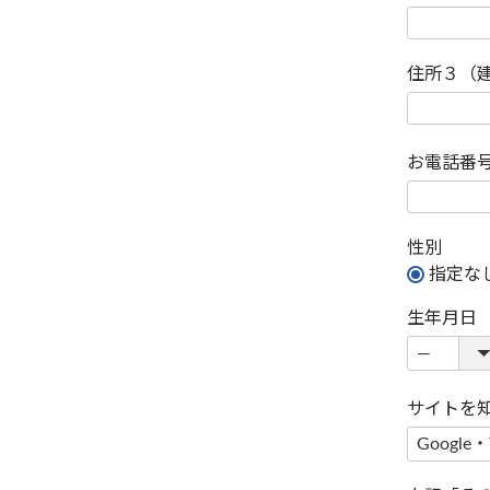
住所３（
お電話番
性別
指定な
生年月日
サイトを