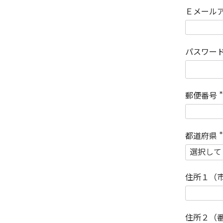
Ｅメール
パスワー
郵便番号
(
)
都道府県
(
)
住所１（
住所２（