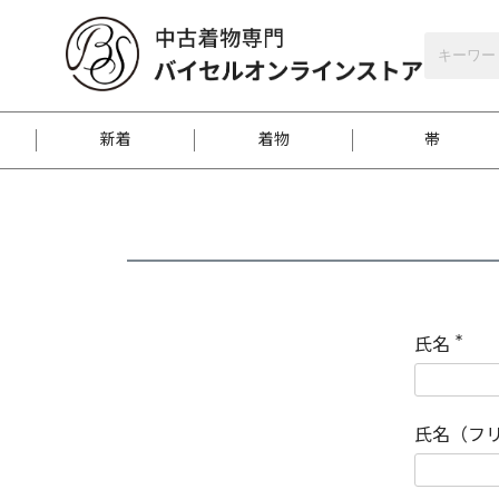
バイセルオンラインストア
会員登録
新着
着物
帯
お客様に届くまで
商品お取り寄せサービ
ご注文方法のご案内
お着物がにおう時の対
和装バッグ
訪問着
袋帯
名古屋帯
振袖
反物
梱包方法のご案内
氏名
(
必
須
江戸小紋
紬
)
氏名（フ