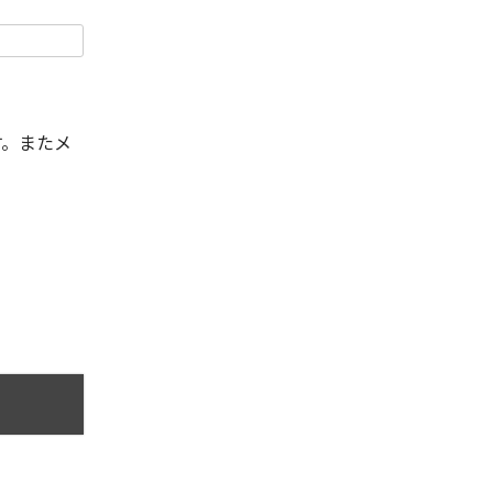
す。またメ
。