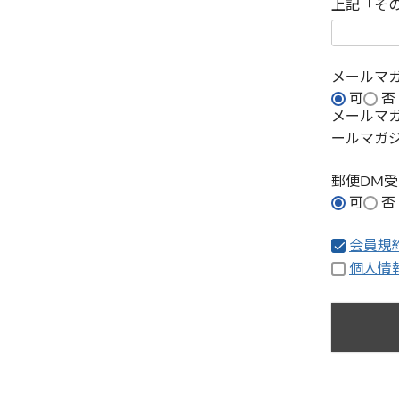
上記「そ
メールマ
可
否
メールマ
ールマガ
郵便DM
可
否
会員規
個人情