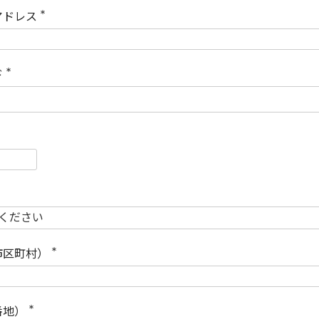
)
アドレス
(
必
須
)
ド
(
必
須
)
必
須
必
須
市区町村）
(
必
須
)
番地）