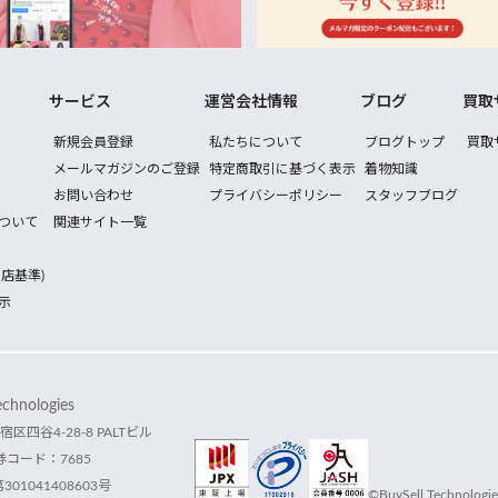
サービス
運営会社情報
ブログ
買取
新規会員登録
私たちについて
ブログトップ
買取
メールマガジンのご登録
特定商取引に基づく表示
着物知識
お問い合わせ
プライバシーポリシー
スタッフブログ
ついて
関連サイト一覧
店基準)
示
hnologies
宿区四谷4-28-8 PALTビル
コード：7685
1041408603号
©BuySell Technologies