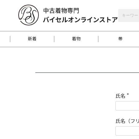
バイセルオンラインストア
会員登録
新着
着物
帯
お客様に届くまで
商品お取り寄せサービ
ご注文方法のご案内
お着物がにおう時の対
和装バッグ
訪問着
袋帯
名古屋帯
振袖
反物
梱包方法のご案内
氏名
(
必
須
江戸小紋
紬
)
氏名（フ