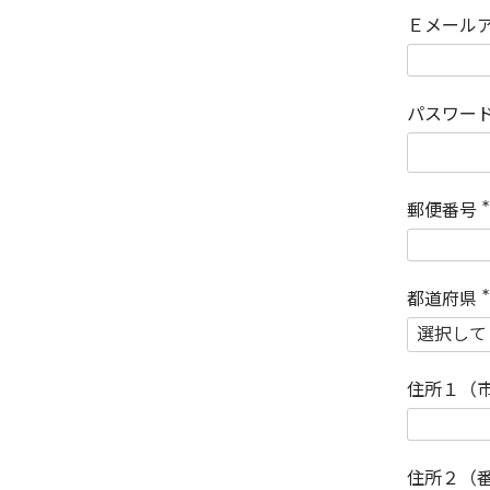
Ｅメール
パスワー
郵便番号
(
)
都道府県
(
)
住所１（
住所２（