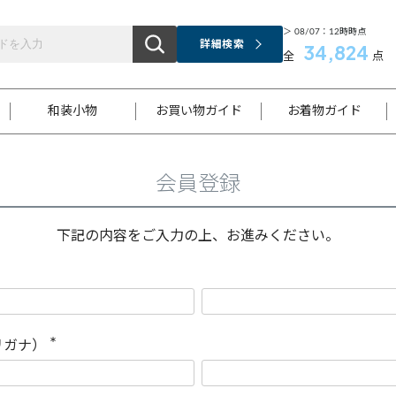
＞ 08/07：12時時点
詳細検索
34,824
全
点
和装小物
お買い物ガイド
お着物ガイド
会員登録
ス
お支払いについて
はじめてのお着物ガイド
新規会員登録
着物知識
スタッフブログ
サイズ案内
着物参考サイズ/採寸について
和色チャート集
お問い合わせ
処法
ご返品について
メールマガジンのご登録
着物販売方法について
関連サイト一覧
下記の内容をご入力の上、お進みください。
袋名古屋帯
黒留袖
帯締め
開き名
色留袖
帯揚げ
古屋帯
付下げ
帯締め
丸帯
色無地
作り帯
着物
配送について
商品ランクについて(当店基準)
帯揚げセット
ショール
小紋
浴衣
襦袢
和装コート
リガナ）
(
必
須