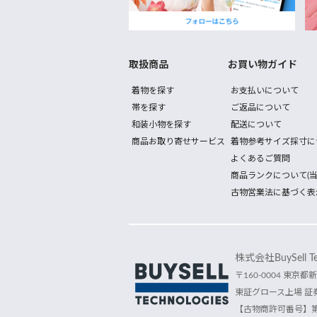
取扱商品
お買い物ガイド
着物を探す
お支払いについて
帯を探す
ご返品について
和装小物を探す
配送について
商品お取り寄せサービス
着物参考サイズ採寸に
よくあるご質問
商品ランクについて(当
古物営業法に基づく表
株式会社BuySell Tec
〒160-0004 東京都新
東証グロース上場 証券
【古物商許可番号】第30