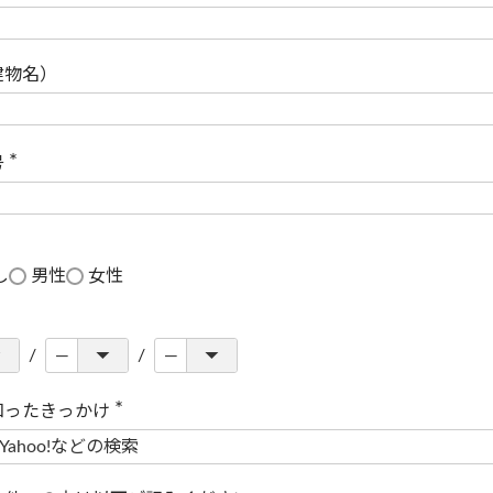
(
必
須
)
建物名）
号
(
必
須
)
し
男性
女性
知ったきっかけ
(
必
須
)