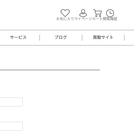
お気に入り
マイページ
カート
閲覧履歴
サービス
ブログ
買取サイト
よくあるご質問
お買い物診断
半幅帯
帯留め
お召
男性用帯
着物帯
新品
セット
袴
男性用