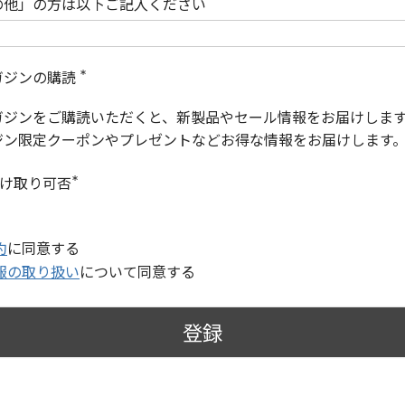
の他」の方は以下ご記入ください
ガジンの購読
(
必
ガジンをご購読いただくと、新製品やセール情報をお届けしま
須
)
ジン限定クーポンやプレゼントなどお得な情報をお届けします
受け取り可否
(
必
須
)
約
に同意する
報の取り扱い
について同意する
登録