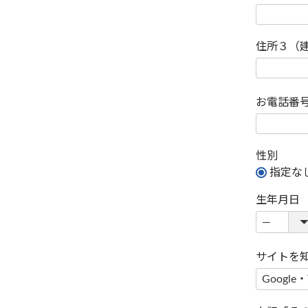
住所３（
お電話番
性別
指定な
生年月日
サイトを