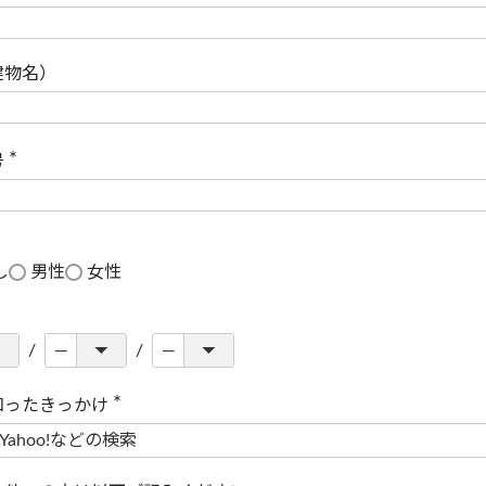
(
必
須
)
建物名）
号
(
必
須
)
し
男性
女性
知ったきっかけ
(
必
須
)