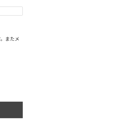
す。またメ
。