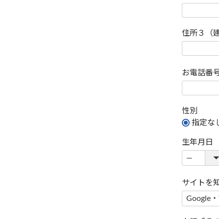
住所３（
お電話番
性別
指定な
生年月日
サイトを