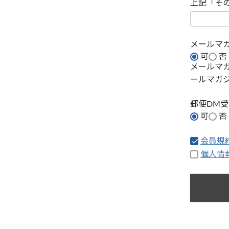
上記「そ
メールマ
可
否
メールマ
ールマガ
郵便DM
可
否
会員規
個人情