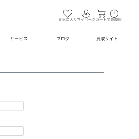
お気に入り
マイページ
カート
閲覧履歴
サービス
ブログ
買取サイト
よくあるご質問
お買い物診断
半幅帯
帯留め
お召
男性用帯
着物帯
新品
セット
袴
男性用