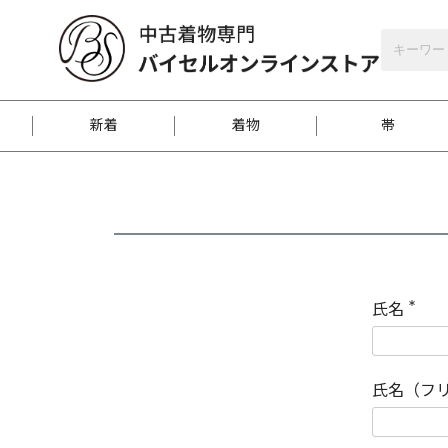
バイセルオンラインストア
会員登録
新着
着物
帯
お客様に届くまで
商品お取り寄せサービ
ご注文方法のご案内
お着物がにおう時の対
和装バッグ
訪問着
袋帯
名古屋帯
振袖
反物
梱包方法のご案内
氏名
(
必
須
江戸小紋
紬
)
氏名（フ