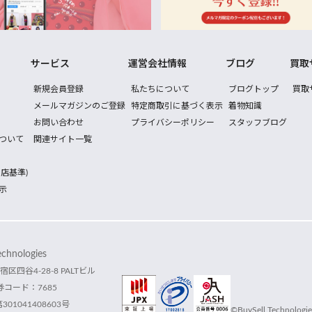
サービス
運営会社情報
ブログ
買取
新規会員登録
私たちについて
ブログトップ
買取
メールマガジンのご登録
特定商取引に基づく表示
着物知識
お問い合わせ
プライバシーポリシー
スタッフブログ
ついて
関連サイト一覧
店基準)
示
hnologies
宿区四谷4-28-8 PALTビル
コード：7685
1041408603号
©BuySell Technologies