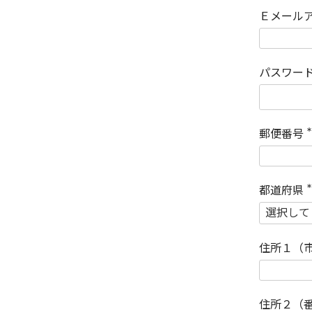
Ｅメール
パスワー
郵便番号
(
)
都道府県
(
)
住所１（
住所２（