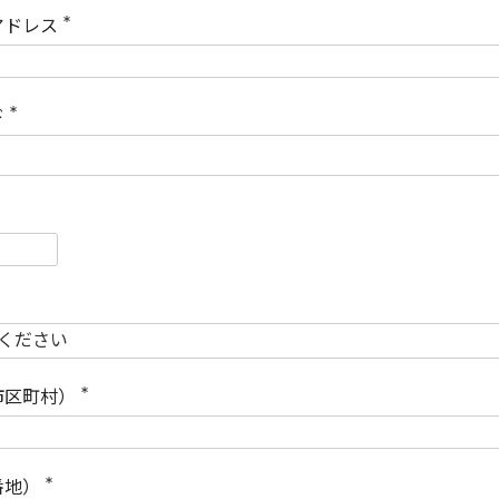
)
アドレス
(
必
須
)
ド
(
必
須
)
必
須
必
須
市区町村）
(
必
須
)
番地）