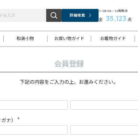
＞ 08/06：12時時点
詳細検索
35,123
全
点
和装小物
お買い物ガイド
お着物ガイド
会員登録
ス
お支払いについて
はじめてのお着物ガイド
新規会員登録
着物知識
スタッフブログ
サイズ案内
着物参考サイズ/採寸について
和色チャート集
お問い合わせ
処法
ご返品について
メールマガジンのご登録
着物販売方法について
関連サイト一覧
下記の内容をご入力の上、お進みください。
袋名古屋帯
黒留袖
帯締め
開き名
色留袖
帯揚げ
古屋帯
付下げ
帯締め
丸帯
色無地
作り帯
着物
配送について
商品ランクについて(当店基準)
帯揚げセット
ショール
小紋
浴衣
襦袢
和装コート
リガナ）
(
必
須