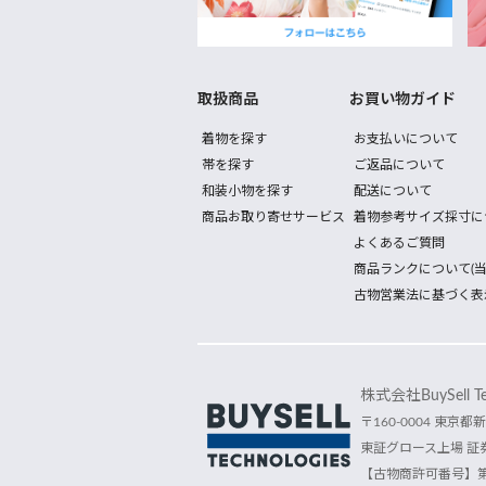
取扱商品
お買い物ガイド
着物を探す
お支払いについて
帯を探す
ご返品について
和装小物を探す
配送について
商品お取り寄せサービス
着物参考サイズ採寸に
よくあるご質問
商品ランクについて(当
古物営業法に基づく表
株式会社BuySell Tec
〒160-0004 東京都新
東証グロース上場 証券
【古物商許可番号】第30