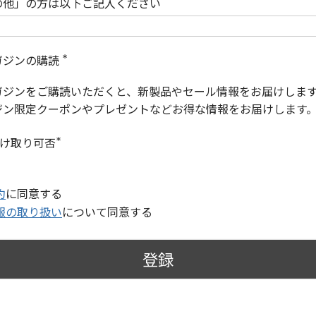
の他」の方は以下ご記入ください
ガジンの購読
(
必
ガジンをご購読いただくと、新製品やセール情報をお届けしま
須
)
ジン限定クーポンやプレゼントなどお得な情報をお届けします
受け取り可否
(
必
須
)
約
に同意する
報の取り扱い
について同意する
登録