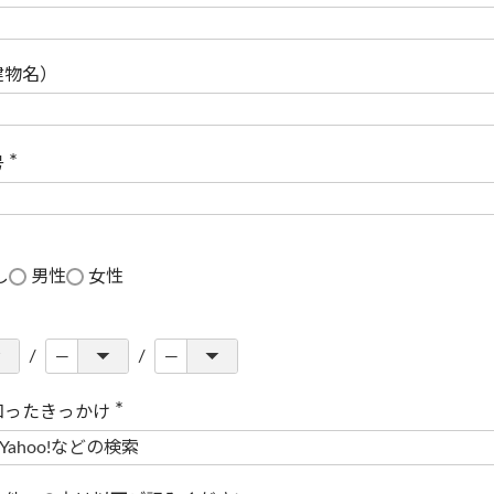
(
必
須
)
建物名）
号
(
必
須
)
し
男性
女性
知ったきっかけ
(
必
須
)