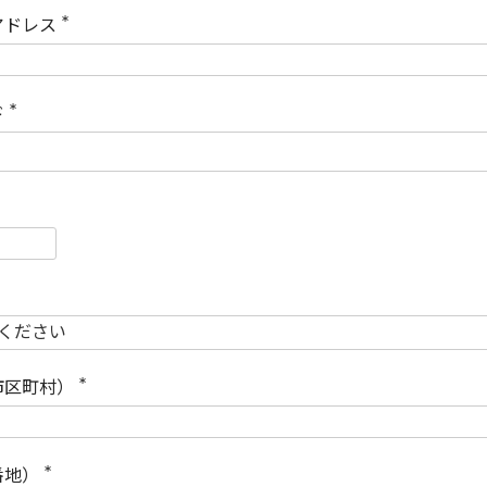
)
アドレス
(
必
須
)
ド
(
必
須
)
必
須
必
須
市区町村）
(
必
須
)
番地）