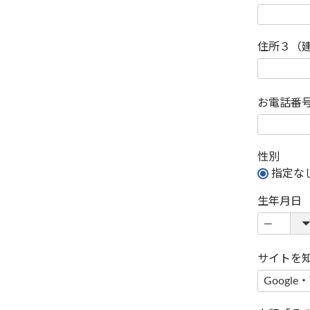
住所３（
お電話番
性別
指定な
生年月日
サイトを