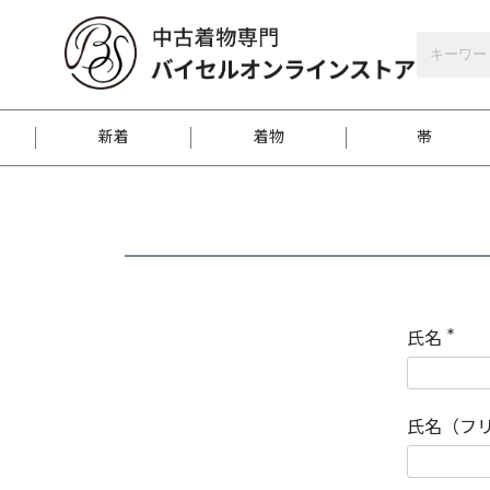
バイセルオンラインストア
会員登録
新着
着物
帯
お客様に届くまで
商品お取り寄せサービ
ご注文方法のご案内
お着物がにおう時の対
和装バッグ
訪問着
袋帯
名古屋帯
振袖
反物
梱包方法のご案内
氏名
(
必
須
江戸小紋
紬
)
氏名（フ