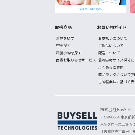
取扱商品
お買い物ガイド
着物を探す
お支払いについて
帯を探す
ご返品について
和装小物を探す
配送について
商品お取り寄せサービス
着物参考サイズ採寸に
よくあるご質問
商品ランクについて(当
古物営業法に基づく表
株式会社BuySell Tec
〒160-0004 東京都新
東証グロース上場 証券
【古物商許可番号】第30