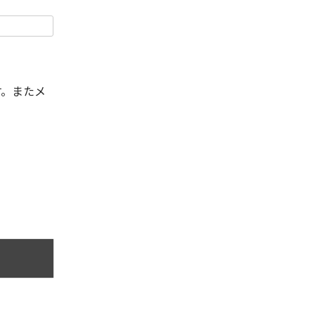
す。またメ
。