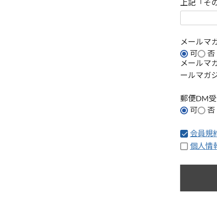
上記「そ
メールマ
可
否
メールマ
ールマガ
郵便DM
可
否
会員規
個人情