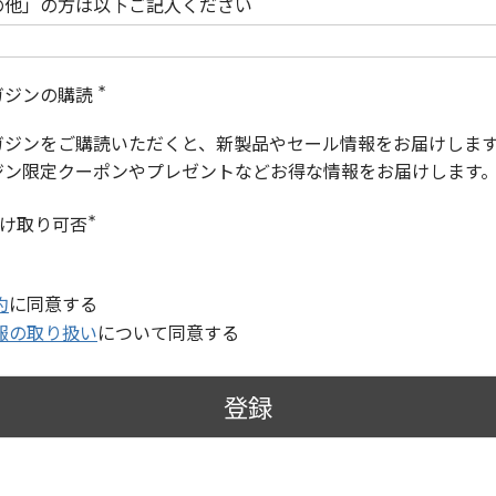
の他」の方は以下ご記入ください
ガジンの購読
(
必
ガジンをご購読いただくと、新製品やセール情報をお届けしま
須
)
ジン限定クーポンやプレゼントなどお得な情報をお届けします
受け取り可否
(
必
須
)
約
に同意する
報の取り扱い
について同意する
登録