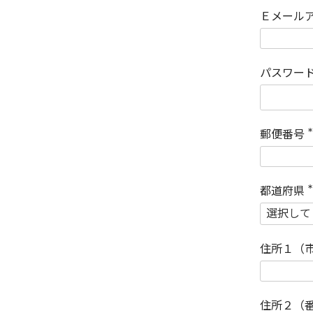
Ｅメール
パスワー
郵便番号
(
)
都道府県
(
)
住所１（
住所２（