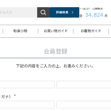
＞ 08/07：12時時点
詳細検索
34,824
全
点
和装小物
お買い物ガイド
お着物ガイド
会員登録
ス
お支払いについて
はじめてのお着物ガイド
新規会員登録
着物知識
スタッフブログ
サイズ案内
着物参考サイズ/採寸について
和色チャート集
お問い合わせ
処法
ご返品について
メールマガジンのご登録
着物販売方法について
関連サイト一覧
下記の内容をご入力の上、お進みください。
袋名古屋帯
黒留袖
帯締め
開き名
色留袖
帯揚げ
古屋帯
付下げ
帯締め
丸帯
色無地
作り帯
着物
配送について
商品ランクについて(当店基準)
帯揚げセット
ショール
小紋
浴衣
襦袢
和装コート
リガナ）
(
必
須