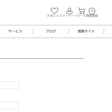
お気に入り
マイページ
カート
閲覧履歴
サービス
ブログ
買取サイト
よくあるご質問
お買い物診断
半幅帯
帯留め
お召
男性用帯
着物帯
新品
セット
袴
男性用