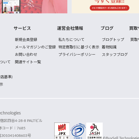
サービス
運営会社情報
ブログ
買取
新規会員登録
私たちについて
ブログトップ
買取
メールマガジンのご登録
特定商取引に基づく表示
着物知識
お問い合わせ
プライバシーポリシー
スタッフブログ
ついて
関連サイト一覧
店基準)
示
hnologies
宿区四谷4-28-8 PALTビル
コード：7685
1041408603号
©BuySell Technologies