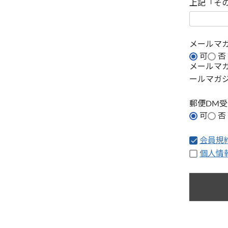
上記「そ
メールマ
可
否
メールマ
ールマガ
郵便DM
可
否
会員規
個人情