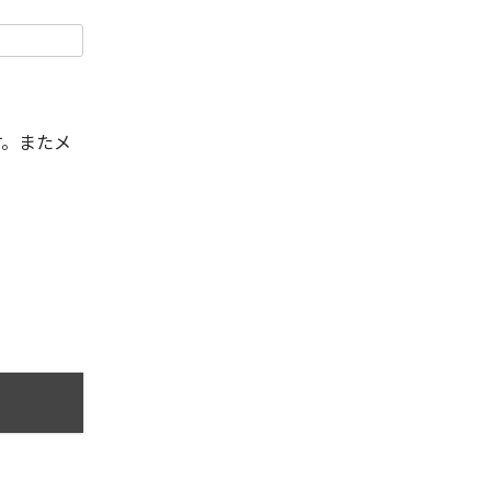
す。またメ
。