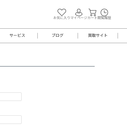
お気に入り
マイページ
カート
閲覧履歴
サービス
ブログ
買取サイト
よくあるご質問
お買い物診断
半幅帯
帯留め
お召
男性用帯
着物帯
新品
セット
袴
男性用