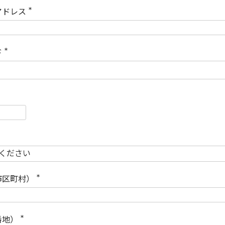
)
アドレス
(
必
須
)
ド
(
必
須
)
必
須
必
須
市区町村）
(
必
須
)
番地）