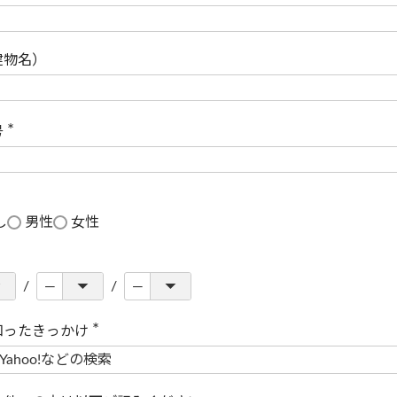
(
必
須
)
建物名）
号
(
必
須
)
し
男性
女性
知ったきっかけ
(
必
須
)