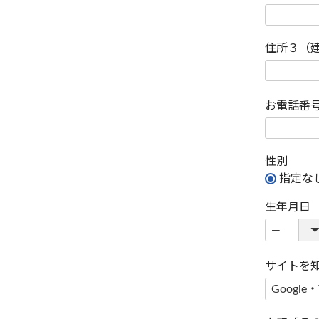
住所３（
お電話番
性別
指定な
生年月日
サイトを