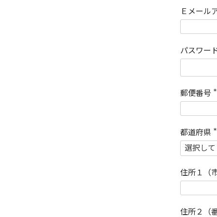
Ｅメール
パスワー
郵便番号
(
)
都道府県
(
)
住所１（
住所２（