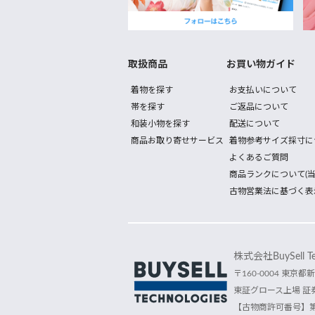
取扱商品
お買い物ガイド
着物を探す
お支払いについて
帯を探す
ご返品について
和装小物を探す
配送について
商品お取り寄せサービス
着物参考サイズ採寸に
よくあるご質問
商品ランクについて(当
古物営業法に基づく表
株式会社BuySell Tec
〒160-0004 東京都新
東証グロース上場 証券
【古物商許可番号】第30