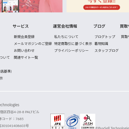
サービス
運営会社情報
ブログ
買取
新規会員登録
私たちについて
ブログトップ
買取
メールマガジンのご登録
特定商取引に基づく表示
着物知識
お問い合わせ
プライバシーポリシー
スタッフブログ
ついて
関連サイト一覧
店基準)
示
hnologies
宿区四谷4-28-8 PALTビル
コード：7685
1041408603号
©BuySell Technologies