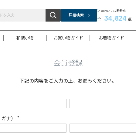
＞ 08/07：12時時点
詳細検索
34,824
全
点
和装小物
お買い物ガイド
お着物ガイド
会員登録
ス
お支払いについて
はじめてのお着物ガイド
新規会員登録
着物知識
スタッフブログ
サイズ案内
着物参考サイズ/採寸について
和色チャート集
お問い合わせ
処法
ご返品について
メールマガジンのご登録
着物販売方法について
関連サイト一覧
下記の内容をご入力の上、お進みください。
袋名古屋帯
黒留袖
帯締め
開き名
色留袖
帯揚げ
古屋帯
付下げ
帯締め
丸帯
色無地
作り帯
着物
配送について
商品ランクについて(当店基準)
帯揚げセット
ショール
小紋
浴衣
襦袢
和装コート
リガナ）
(
必
須