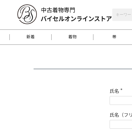
バイセルオンラインストア
会員登録
新着
着物
帯
お客様に届くまで
商品お取り寄せサービ
ご注文方法のご案内
お着物がにおう時の対
和装バッグ
訪問着
袋帯
名古屋帯
振袖
反物
梱包方法のご案内
氏名
(
必
須
江戸小紋
紬
)
氏名（フ