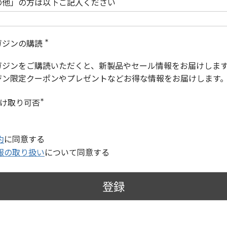
の他」の方は以下ご記入ください
ガジンの購読
(
必
ガジンをご購読いただくと、新製品やセール情報をお届けしま
須
)
ジン限定クーポンやプレゼントなどお得な情報をお届けします
受け取り可否
(
必
須
)
約
に同意する
報の取り扱い
について同意する
登録