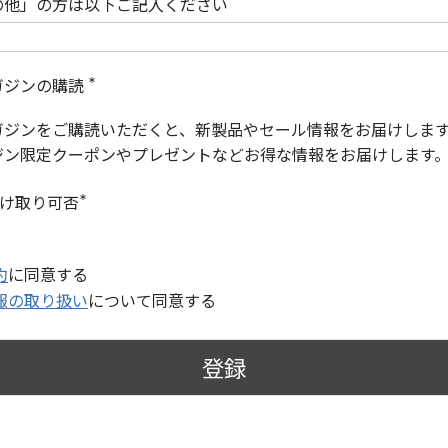
の他」の方は以下ご記入ください
ガジンの購読
(
必
ガジンをご購読いただくと、新製品やセール情報をお届けしま
須
)
ジン限定クーポンやプレゼントなどお得な情報をお届けします
受け取り可否
(
必
須
)
約
に同意する
報の取り扱い
について同意する
登録