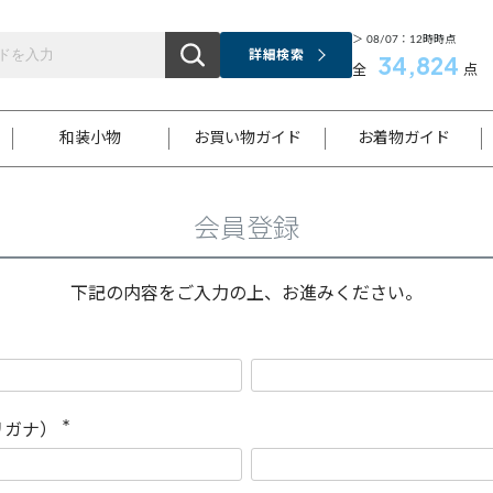
＞ 08/07：12時時点
詳細検索
34,824
全
点
和装小物
お買い物ガイド
お着物ガイド
会員登録
ス
お支払いについて
はじめてのお着物ガイド
新規会員登録
着物知識
スタッフブログ
サイズ案内
着物参考サイズ/採寸について
和色チャート集
お問い合わせ
処法
ご返品について
メールマガジンのご登録
着物販売方法について
関連サイト一覧
下記の内容をご入力の上、お進みください。
袋名古屋帯
黒留袖
帯締め
開き名
色留袖
帯揚げ
古屋帯
付下げ
帯締め
丸帯
色無地
作り帯
着物
配送について
商品ランクについて(当店基準)
帯揚げセット
ショール
小紋
浴衣
襦袢
和装コート
リガナ）
(
必
須