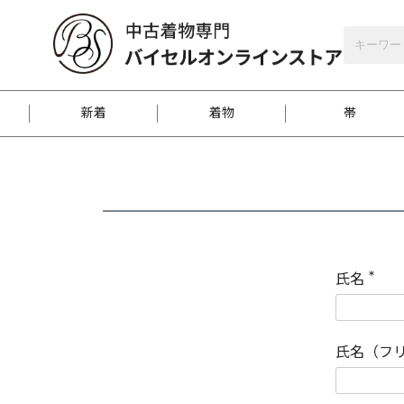
バイセルオンラインストア
会員登録
新着
着物
帯
お客様に届くまで
商品お取り寄せサービ
ご注文方法のご案内
お着物がにおう時の対
和装バッグ
訪問着
袋帯
名古屋帯
振袖
反物
梱包方法のご案内
氏名
(
必
須
江戸小紋
紬
)
氏名（フ