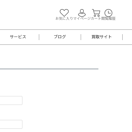
お気に入り
マイページ
カート
閲覧履歴
サービス
ブログ
買取サイト
よくあるご質問
お買い物診断
半幅帯
帯留め
お召
男性用帯
着物帯
新品
セット
袴
男性用