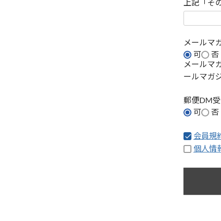
上記「そ
メールマ
可
否
メールマ
ールマガ
郵便DM
可
否
会員規
個人情