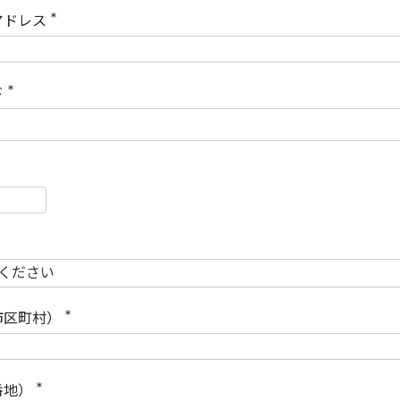
)
アドレス
(
必
須
)
ド
(
必
須
)
必
須
必
須
市区町村）
(
必
須
)
番地）