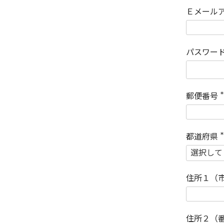
Ｅメール
パスワー
郵便番号
(
)
都道府県
(
)
住所１（
住所２（