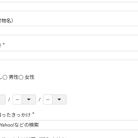
(
必
須
)
建物名）
号
(
必
須
)
し
男性
女性
知ったきっかけ
(
必
須
)