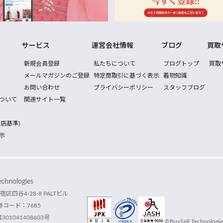
サービス
運営会社情報
ブログ
買取
新規会員登録
私たちについて
ブログトップ
買取
メールマガジンのご登録
特定商取引に基づく表示
着物知識
お問い合わせ
プライバシーポリシー
スタッフブログ
ついて
関連サイト一覧
店基準)
示
hnologies
宿区四谷4-28-8 PALTビル
コード：7685
1041408603号
©BuySell Technologies