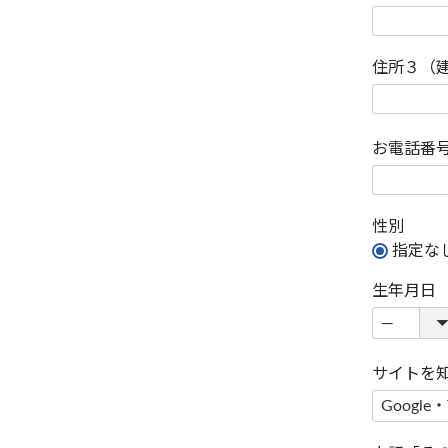
住所３（
お電話番
性別
指定な
生年月日
サイトを