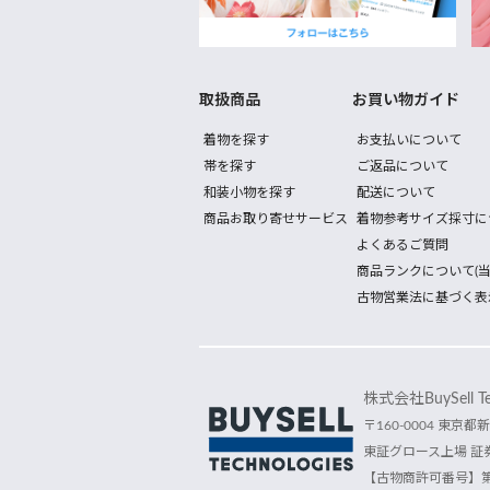
取扱商品
お買い物ガイド
着物を探す
お支払いについて
帯を探す
ご返品について
和装小物を探す
配送について
商品お取り寄せサービス
着物参考サイズ採寸に
よくあるご質問
商品ランクについて(当
古物営業法に基づく表
株式会社BuySell Tec
〒160-0004 東京都新
東証グロース上場 証券
【古物商許可番号】第30