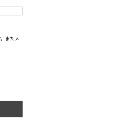
す。またメ
。