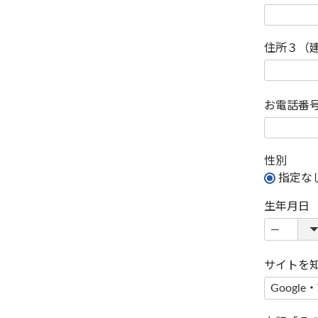
住所３（
お電話番
性別
指定な
生年月日
サイトを