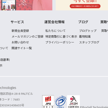
サービス
運営会社情報
ブログ
買取
新規会員登録
私たちについて
ブログトップ
買取
メールマガジンのご登録
特定商取引に基づく表示
着物知識
お問い合わせ
プライバシーポリシー
スタッフブログ
ついて
関連サイト一覧
店基準)
示
hnologies
宿区四谷4-28-8 PALTビル
コード：7685
1041408603号
©BuySell Technologies