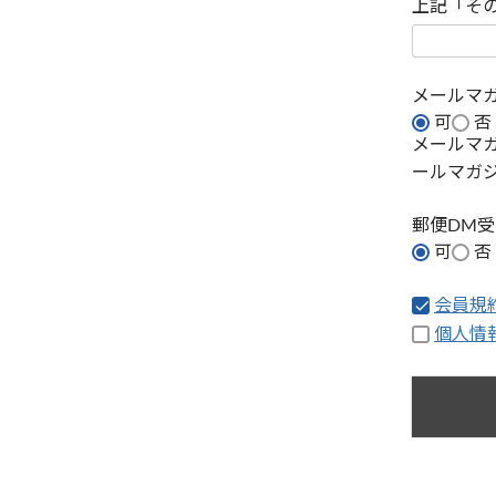
上記「そ
メールマ
可
否
メールマ
ールマガ
郵便DM
可
否
会員規
個人情