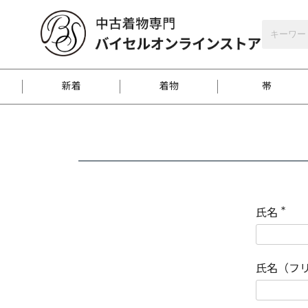
バイセルオンラインストア
会員登録
新着
着物
帯
お客様に届くまで
商品お取り寄せサービ
ご注文方法のご案内
お着物がにおう時の対
和装バッグ
訪問着
袋帯
名古屋帯
振袖
反物
梱包方法のご案内
氏名
(
必
須
江戸小紋
紬
)
氏名（フ