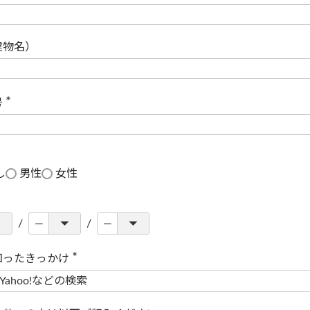
(
必
須
)
建物名）
号
(
必
須
)
し
男性
女性
知ったきっかけ
(
必
須
)