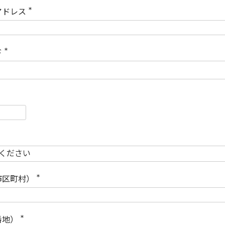
)
アドレス
(
必
須
)
ド
(
必
須
)
必
須
必
須
市区町村）
(
必
須
)
番地）