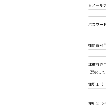
Ｅメール
パスワー
郵便番号
(
)
都道府県
(
)
住所１（
住所２（