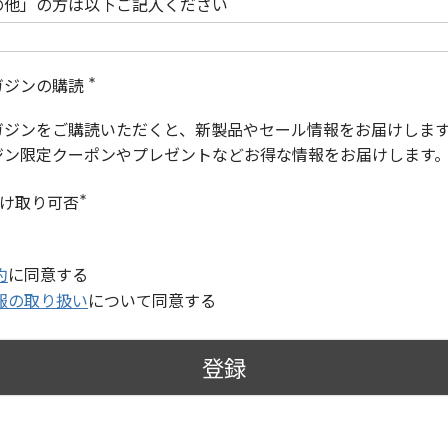
の他」の方は以下ご記入ください
ガジンの購読
(
必
ガジンをご購読いただくと、新製品やセール情報をお届けしま
須
)
ジン限定クーポンやプレゼントなどお得な情報をお届けします
受け取り可否
(
必
須
)
約
に同意する
報の取り扱い
について同意する
登録