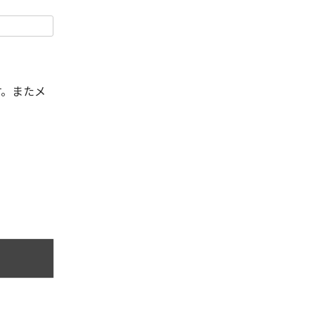
す。またメ
。