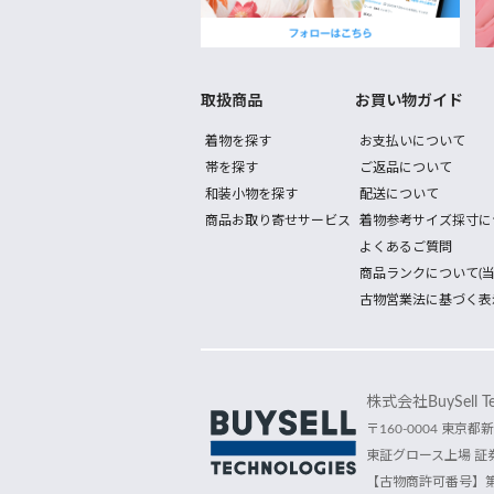
取扱商品
お買い物ガイド
着物を探す
お支払いについて
帯を探す
ご返品について
和装小物を探す
配送について
商品お取り寄せサービス
着物参考サイズ採寸に
よくあるご質問
商品ランクについて(当
古物営業法に基づく表
株式会社BuySell Tec
〒160-0004 東京都新
東証グロース上場 証券
【古物商許可番号】第30