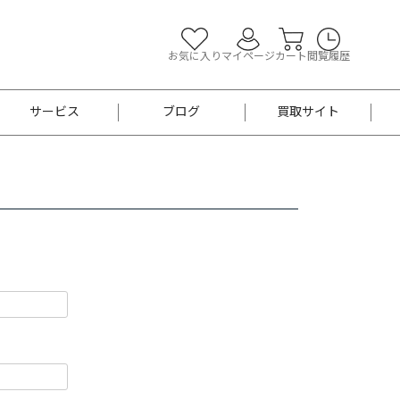
お気に入り
マイページ
カート
閲覧履歴
サービス
ブログ
買取サイト
よくあるご質問
お買い物診断
半幅帯
帯留め
お召
男性用帯
着物帯
新品
セット
袴
男性用