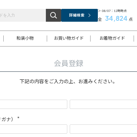
＞ 08/07：12時時点
詳細検索
34,824
全
点
和装小物
お買い物ガイド
お着物ガイド
会員登録
ス
お支払いについて
はじめてのお着物ガイド
新規会員登録
着物知識
スタッフブログ
サイズ案内
着物参考サイズ/採寸について
和色チャート集
お問い合わせ
処法
ご返品について
メールマガジンのご登録
着物販売方法について
関連サイト一覧
下記の内容をご入力の上、お進みください。
袋名古屋帯
黒留袖
帯締め
開き名
色留袖
帯揚げ
古屋帯
付下げ
帯締め
丸帯
色無地
作り帯
着物
配送について
商品ランクについて(当店基準)
帯揚げセット
ショール
小紋
浴衣
襦袢
和装コート
リガナ）
(
必
須