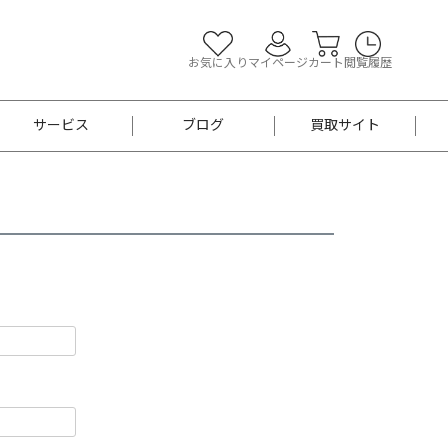
お気に入り
マイページ
カート
閲覧履歴
サービス
ブログ
買取サイト
よくあるご質問
お買い物診断
半幅帯
帯留め
お召
男性用帯
着物帯
新品
セット
袴
男性用