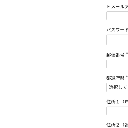
Ｅメール
パスワー
郵便番号
(
)
都道府県
(
)
住所１（
住所２（