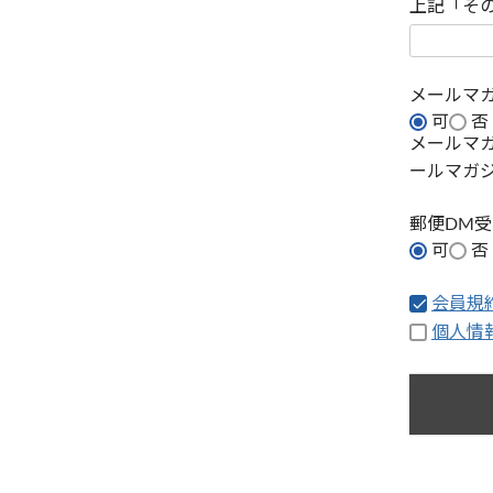
上記「そ
メールマ
可
否
メールマ
ールマガ
郵便DM
可
否
会員規
個人情