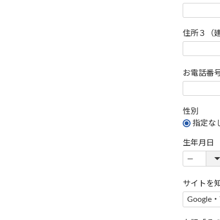
住所３（
お電話番
性別
指定な
生年月日
サイトを