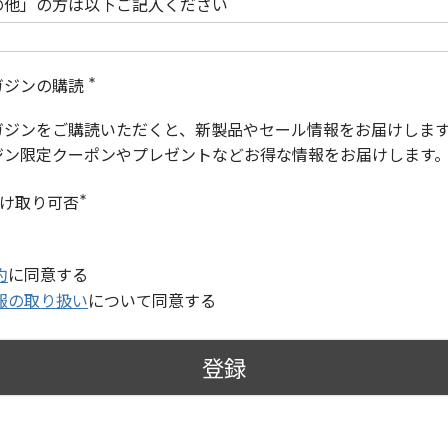
の他」の方は以下ご記入ください
ガジンの購読
(
必
ガジンをご購読いただくと、新製品やセール情報をお届けしま
須
)
ジン限定クーポンやプレゼントなどお得な情報をお届けします
受け取り可否
(
必
須
)
約
に同意する
報の取り扱い
について同意する
登録