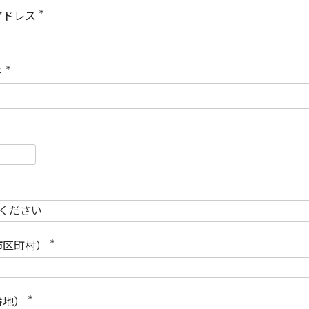
)
アドレス
(
必
須
)
ド
(
必
須
)
必
須
必
須
市区町村）
(
必
須
)
番地）