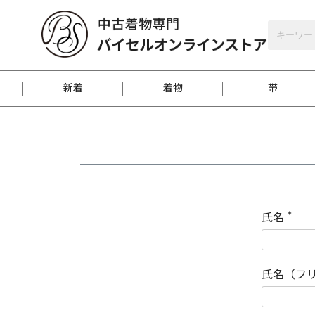
バイセルオンラインストア
会員登録
新着
着物
帯
お客様に届くまで
商品お取り寄せサービ
ご注文方法のご案内
お着物がにおう時の対
和装バッグ
訪問着
袋帯
名古屋帯
振袖
反物
梱包方法のご案内
氏名
(
必
須
江戸小紋
紬
)
氏名（フ