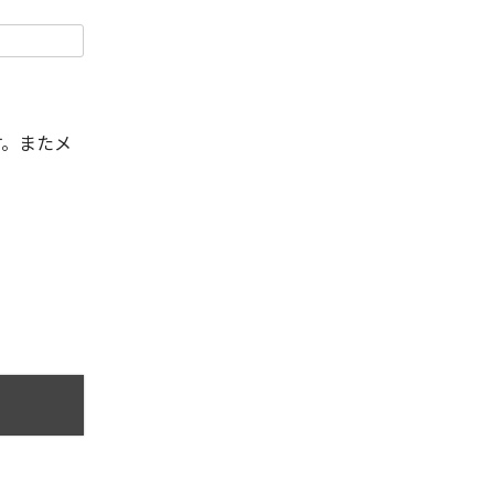
す。またメ
。