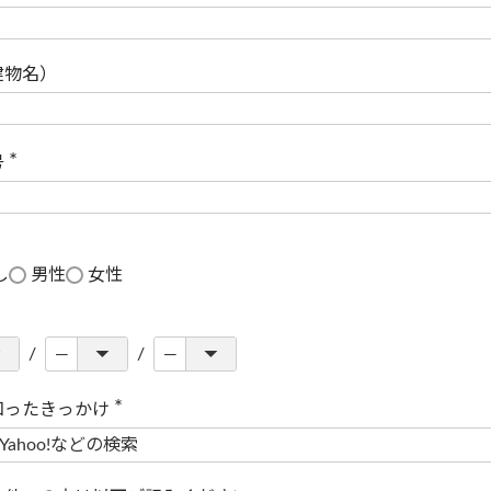
(
必
須
)
建物名）
号
(
必
須
)
し
男性
女性
知ったきっかけ
(
必
須
)