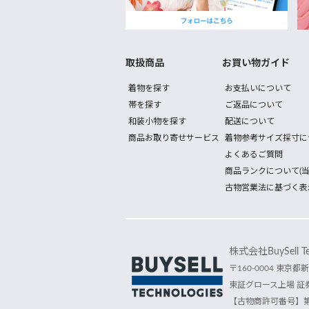
取扱商品
お買い物ガイド
着物を探す
お支払いについて
帯を探す
ご返品について
和装小物を探す
配送について
商品お取り寄せサービス
着物参考サイズ採寸に
よくあるご質問
商品ランクについて(当
古物営業法に基づく表
株式会社BuySell Tec
〒160-0004 東京都新
東証グロース上場 証券
【古物商許可番号】第30