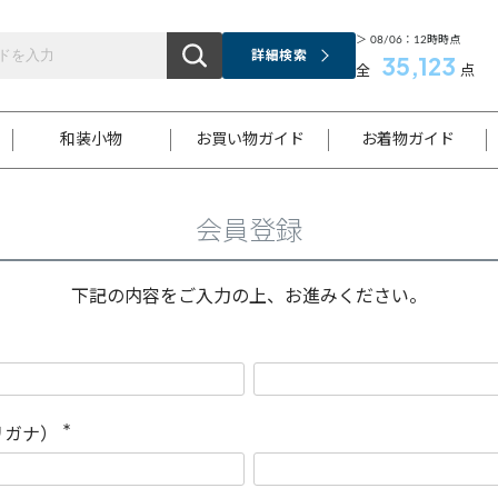
＞ 08/06：12時時点
詳細検索
35,123
全
点
和装小物
お買い物ガイド
お着物ガイド
会員登録
ス
お支払いについて
はじめてのお着物ガイド
新規会員登録
着物知識
スタッフブログ
サイズ案内
着物参考サイズ/採寸について
和色チャート集
お問い合わせ
処法
ご返品について
メールマガジンのご登録
着物販売方法について
関連サイト一覧
下記の内容をご入力の上、お進みください。
袋名古屋帯
黒留袖
帯締め
開き名
色留袖
帯揚げ
古屋帯
付下げ
帯締め
丸帯
色無地
作り帯
着物
配送について
商品ランクについて(当店基準)
帯揚げセット
ショール
小紋
浴衣
襦袢
和装コート
リガナ）
(
必
須