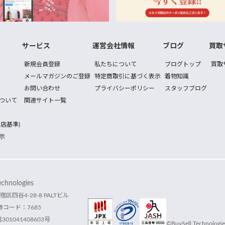
サービス
運営会社情報
ブログ
買取
新規会員登録
私たちについて
ブログトップ
買取
メールマガジンのご登録
特定商取引に基づく表示
着物知識
お問い合わせ
プライバシーポリシー
スタッフブログ
ついて
関連サイト一覧
店基準)
示
hnologies
宿区四谷4-28-8 PALTビル
コード：7685
1041408603号
©BuySell Technologies