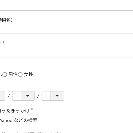
(
必
須
)
建物名）
号
(
必
須
)
し
男性
女性
知ったきっかけ
(
必
須
)