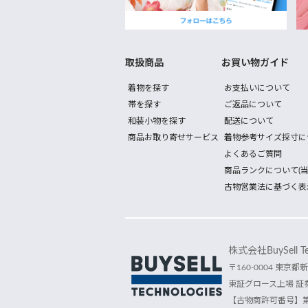
取扱商品
お買い物ガイド
着物を探す
お支払いについて
帯を探す
ご返品について
和装小物を探す
配送について
商品お取り寄せサービス
着物参考サイズ採寸に
よくあるご質問
商品ランクについて(当
古物営業法に基づく表
株式会社BuySell Tec
〒160-0004 東京都新
東証グロース上場 証券
【古物商許可番号】第30