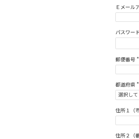
Ｅメール
パスワー
郵便番号
(
)
都道府県
(
)
住所１（
住所２（