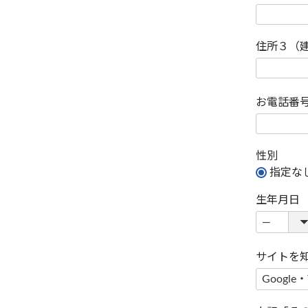
住所３（
お電話番
性別
指定な
生年月日
サイトを