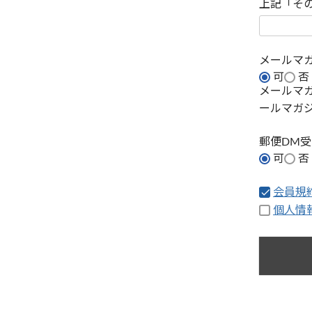
上記「そ
メールマ
可
否
メールマ
ールマガ
郵便DM
可
否
会員規
個人情