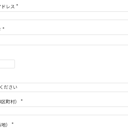
)
アドレス
(
必
須
)
ド
(
必
須
)
必
須
必
須
市区町村）
(
必
須
)
番地）