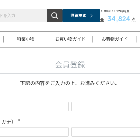
＞ 08/07：12時時点
詳細検索
34,824
全
点
和装小物
お買い物ガイド
お着物ガイド
会員登録
ス
お支払いについて
はじめてのお着物ガイド
新規会員登録
着物知識
スタッフブログ
サイズ案内
着物参考サイズ/採寸について
和色チャート集
お問い合わせ
処法
ご返品について
メールマガジンのご登録
着物販売方法について
関連サイト一覧
下記の内容をご入力の上、お進みください。
袋名古屋帯
黒留袖
帯締め
開き名
色留袖
帯揚げ
古屋帯
付下げ
帯締め
丸帯
色無地
作り帯
着物
配送について
商品ランクについて(当店基準)
帯揚げセット
ショール
小紋
浴衣
襦袢
和装コート
リガナ）
(
必
須