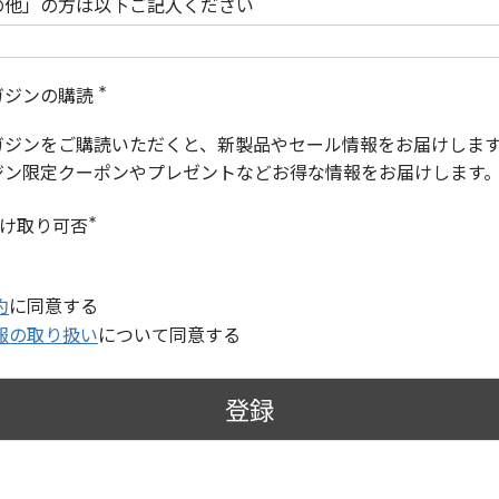
の他」の方は以下ご記入ください
ガジンの購読
(
必
ガジンをご購読いただくと、新製品やセール情報をお届けしま
須
)
ジン限定クーポンやプレゼントなどお得な情報をお届けします
受け取り可否
(
必
須
)
約
に同意する
報の取り扱い
について同意する
登録