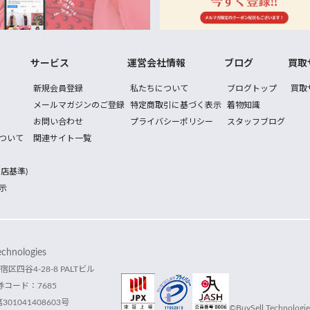
サービス
運営会社情報
ブログ
買取
新規会員登録
私たちについて
ブログトップ
買取
メールマガジンのご登録
特定商取引に基づく表示
着物知識
お問い合わせ
プライバシーポリシー
スタッフブログ
ついて
関連サイト一覧
店基準)
示
hnologies
宿区四谷4-28-8 PALTビル
コード：7685
1041408603号
©BuySell Technologies