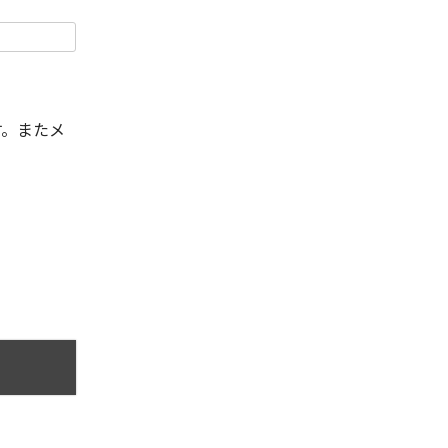
す。またメ
。