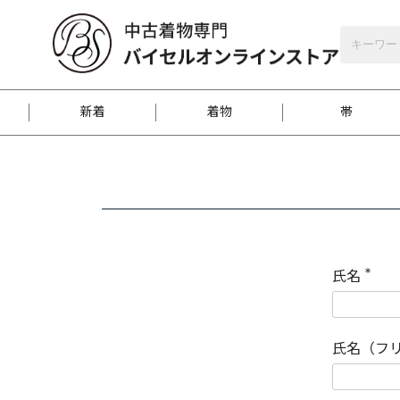
バイセルオンラインストア
会員登録
新着
着物
帯
お客様に届くまで
商品お取り寄せサービ
ご注文方法のご案内
お着物がにおう時の対
和装バッグ
訪問着
袋帯
名古屋帯
振袖
反物
梱包方法のご案内
氏名
(
必
須
江戸小紋
紬
)
氏名（フ