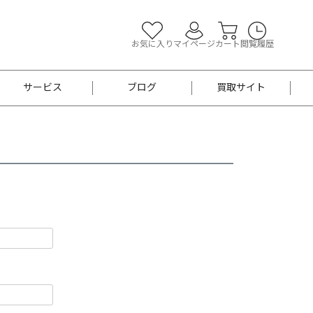
お気に入り
マイページ
カート
閲覧履歴
サービス
ブログ
買取サイト
よくあるご質問
お買い物診断
半幅帯
帯留め
お召
男性用帯
着物帯
新品
セット
袴
男性用