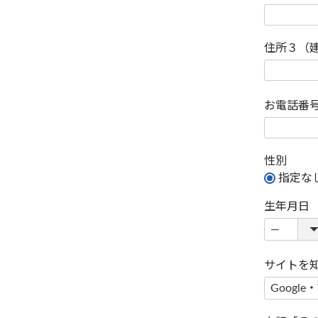
住所３（
お電話番
性別
指定な
生年月日
サイトを