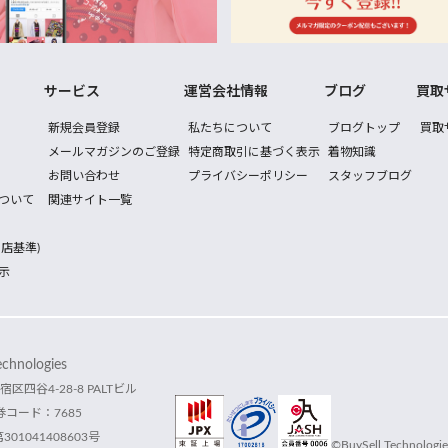
サービス
運営会社情報
ブログ
買取
新規会員登録
私たちについて
ブログトップ
買取
メールマガジンのご登録
特定商取引に基づく表示
着物知識
お問い合わせ
プライバシーポリシー
スタッフブログ
ついて
関連サイト一覧
店基準)
示
hnologies
宿区四谷4-28-8 PALTビル
コード：7685
1041408603号
©BuySell Technologies