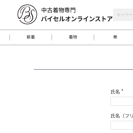
バイセルオンラインストア
会員登録
新着
着物
帯
お客様に届くまで
商品お取り寄せサービ
ご注文方法のご案内
お着物がにおう時の対
和装バッグ
訪問着
袋帯
名古屋帯
振袖
反物
梱包方法のご案内
氏名
(
必
須
江戸小紋
紬
)
氏名（フ