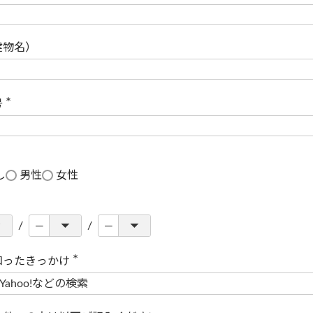
(
必
須
)
建物名）
号
(
必
須
)
し
男性
女性
知ったきっかけ
(
必
須
)