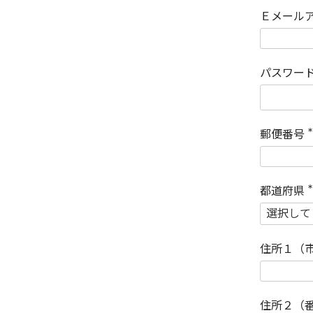
Ｅメール
パスワー
郵便番号
(
)
都道府県
(
)
住所１（
住所２（