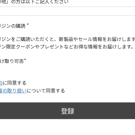
の他」の方は以下ご記入ください
ガジンの購読
(
必
ガジンをご購読いただくと、新製品やセール情報をお届けしま
須
)
ジン限定クーポンやプレゼントなどお得な情報をお届けします
受け取り可否
(
必
須
)
約
に同意する
報の取り扱い
について同意する
登録