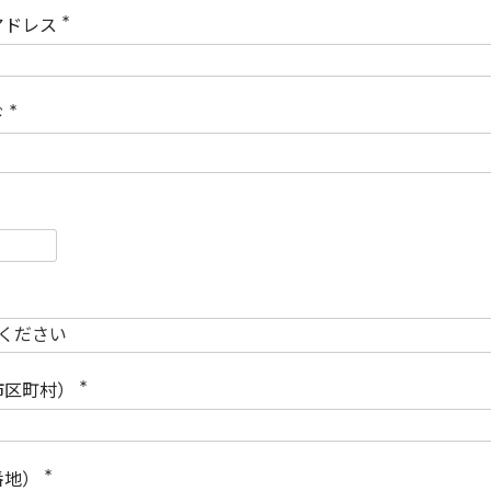
)
アドレス
(
必
須
)
ド
(
必
須
)
必
須
必
須
市区町村）
(
必
須
)
番地）