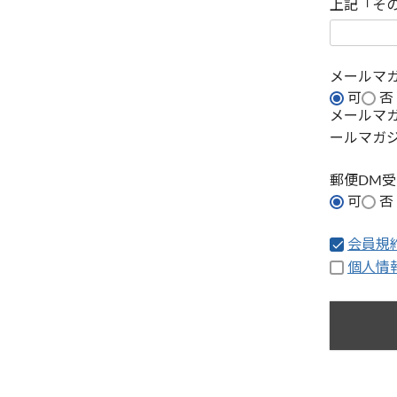
上記「そ
メールマ
可
否
メールマ
ールマガ
郵便DM
可
否
会員規
個人情