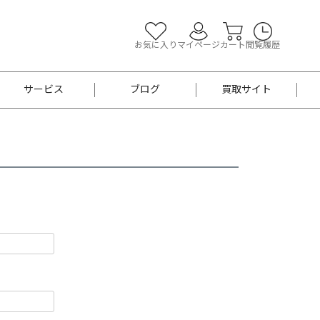
お気に入り
マイページ
カート
閲覧履歴
サービス
ブログ
買取サイト
よくあるご質問
お買い物診断
半幅帯
帯留め
お召
男性用帯
着物帯
新品
セット
袴
男性用