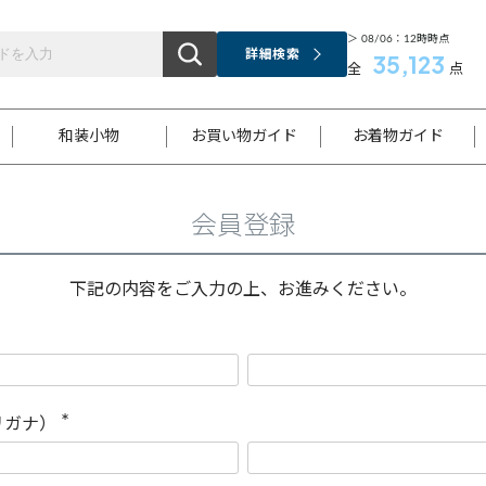
＞ 08/06：12時時点
詳細検索
35,123
全
点
和装小物
お買い物ガイド
お着物ガイド
会員登録
ス
お支払いについて
はじめてのお着物ガイド
新規会員登録
着物知識
スタッフブログ
サイズ案内
着物参考サイズ/採寸について
和色チャート集
お問い合わせ
処法
ご返品について
メールマガジンのご登録
着物販売方法について
関連サイト一覧
下記の内容をご入力の上、お進みください。
袋名古屋帯
黒留袖
帯締め
開き名
色留袖
帯揚げ
古屋帯
付下げ
帯締め
丸帯
色無地
作り帯
着物
配送について
商品ランクについて(当店基準)
帯揚げセット
ショール
小紋
浴衣
襦袢
和装コート
リガナ）
(
必
須