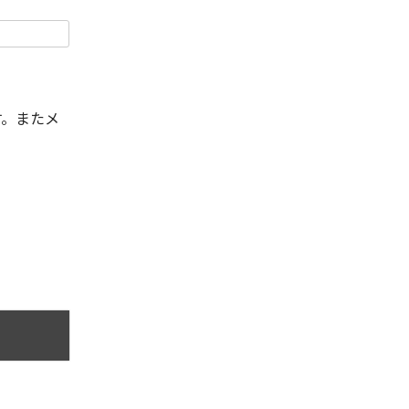
す。またメ
。