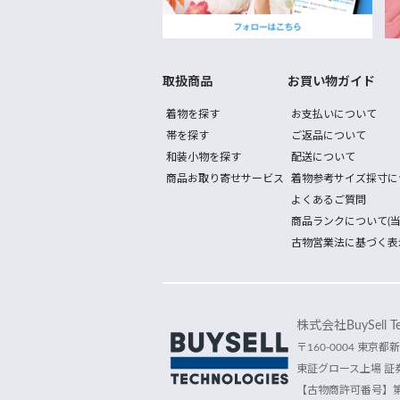
取扱商品
お買い物ガイド
着物を探す
お支払いについて
帯を探す
ご返品について
和装小物を探す
配送について
商品お取り寄せサービス
着物参考サイズ採寸に
よくあるご質問
商品ランクについて(当
古物営業法に基づく表
株式会社BuySell Tec
〒160-0004 東京都新
東証グロース上場 証券
【古物商許可番号】第30