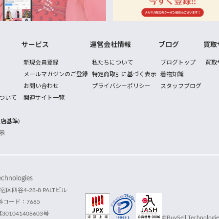
サービス
運営会社情報
ブログ
買取
新規会員登録
私たちについて
ブログトップ
買取
メールマガジンのご登録
特定商取引に基づく表示
着物知識
お問い合わせ
プライバシーポリシー
スタッフブログ
ついて
関連サイト一覧
店基準)
示
hnologies
宿区四谷4-28-8 PALTビル
コード：7685
1041408603号
©BuySell Technologies