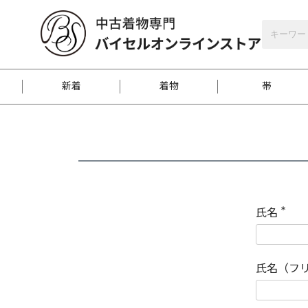
バイセルオンラインストア
会員登録
新着
着物
帯
お客様に届くまで
商品お取り寄せサービ
ご注文方法のご案内
お着物がにおう時の対
和装バッグ
訪問着
袋帯
名古屋帯
振袖
反物
梱包方法のご案内
氏名
(
必
須
江戸小紋
紬
)
氏名（フ