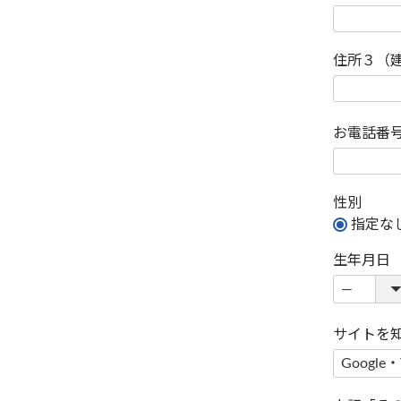
住所３（
お電話番
性別
指定な
生年月日
サイトを