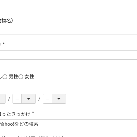
(
必
須
)
建物名）
号
(
必
須
)
し
男性
女性
知ったきっかけ
(
必
須
)