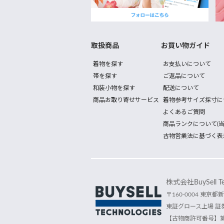
取扱商品
お買い物ガイド
着物を探す
お支払いについて
帯を探す
ご返品について
和装小物を探す
配送について
商品お取り寄せサービス
着物参考サイズ採寸に
よくあるご質問
商品ランクについて(当
古物営業法に基づく表
株式会社BuySell Tec
〒160-0004 東京都新
東証グロース上場 証券
【古物商許可番号】第30