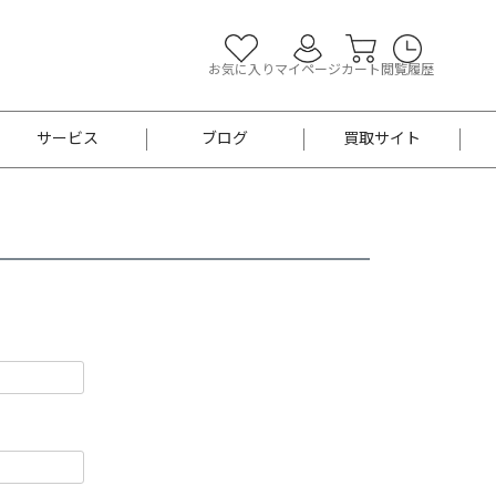
お気に入り
マイページ
カート
閲覧履歴
サービス
ブログ
買取サイト
よくあるご質問
お買い物診断
半幅帯
帯留め
お召
男性用帯
着物帯
新品
セット
袴
男性用