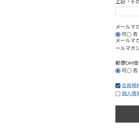
上記「そ
メールマ
可
否
メールマ
ールマガ
郵便DM
可
否
会員規
個人情