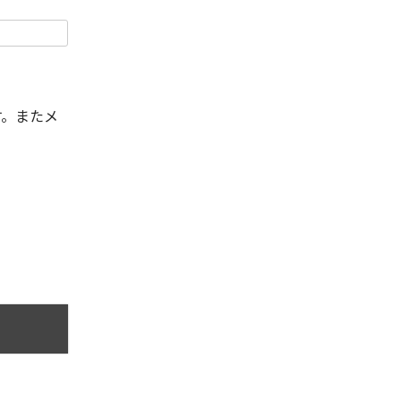
す。またメ
。