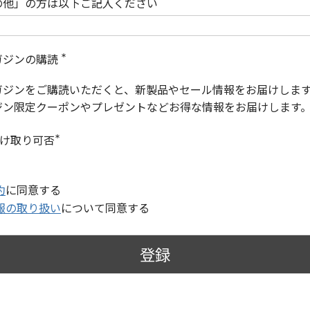
の他」の方は以下ご記入ください
ガジンの購読
(
必
ガジンをご購読いただくと、新製品やセール情報をお届けしま
須
)
ジン限定クーポンやプレゼントなどお得な情報をお届けします
受け取り可否
(
必
須
)
約
に同意する
報の取り扱い
について同意する
登録