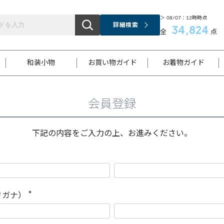
＞ 08/07：12時時点
詳細検索
34,824
全
点
和装小物
お買い物ガイド
お着物ガイド
会員登録
ス
お支払いについて
はじめてのお着物ガイド
新規会員登録
着物知識
スタッフブログ
サイズ案内
着物参考サイズ/採寸について
和色チャート集
お問い合わせ
処法
ご返品について
メールマガジンのご登録
着物販売方法について
関連サイト一覧
下記の内容をご入力の上、お進みください。
袋名古屋帯
黒留袖
帯締め
開き名
色留袖
帯揚げ
古屋帯
付下げ
帯締め
丸帯
色無地
作り帯
着物
配送について
商品ランクについて(当店基準)
帯揚げセット
ショール
小紋
浴衣
襦袢
和装コート
リガナ）
(
必
須