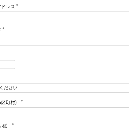
)
アドレス
(
必
須
)
ド
(
必
須
)
必
須
必
須
市区町村）
(
必
須
)
番地）