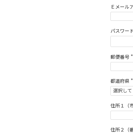
Ｅメール
パスワー
郵便番号
(
)
都道府県
(
)
住所１（
住所２（