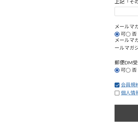
上記「そ
メールマ
可
否
メールマ
ールマガ
郵便DM
可
否
会員規
個人情