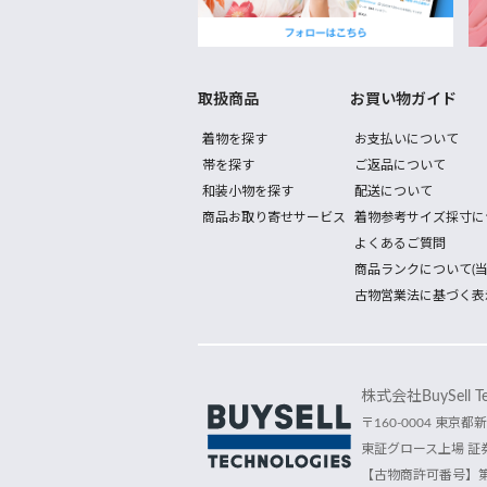
取扱商品
お買い物ガイド
着物を探す
お支払いについて
帯を探す
ご返品について
和装小物を探す
配送について
商品お取り寄せサービス
着物参考サイズ採寸に
よくあるご質問
商品ランクについて(当
古物営業法に基づく表
株式会社BuySell Tec
〒160-0004 東京都新
東証グロース上場 証券
【古物商許可番号】第30