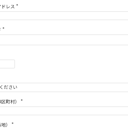
)
アドレス
(
必
須
)
ド
(
必
須
)
必
須
必
須
市区町村）
(
必
須
)
番地）