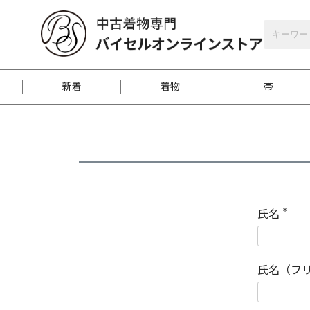
バイセルオンラインストア
会員登録
新着
着物
帯
お客様に届くまで
商品お取り寄せサービ
ご注文方法のご案内
お着物がにおう時の対
和装バッグ
訪問着
袋帯
名古屋帯
振袖
反物
梱包方法のご案内
氏名
(
必
須
江戸小紋
紬
)
氏名（フ