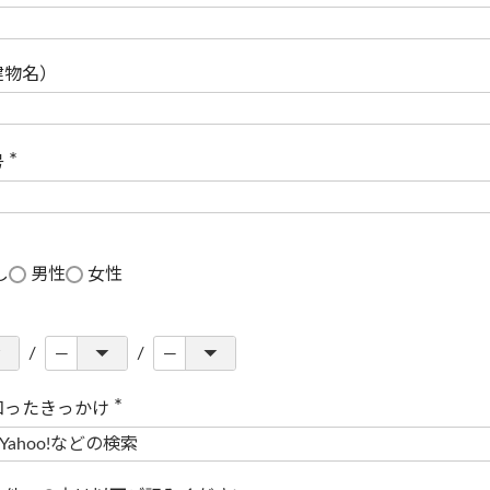
(
必
須
)
建物名）
号
(
必
須
)
し
男性
女性
知ったきっかけ
(
必
須
)