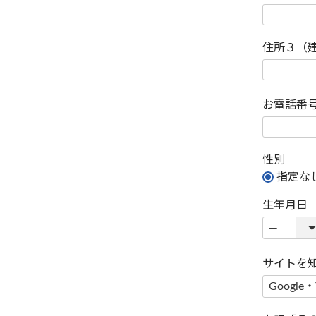
住所３（
お電話番
性別
指定な
生年月日
サイトを