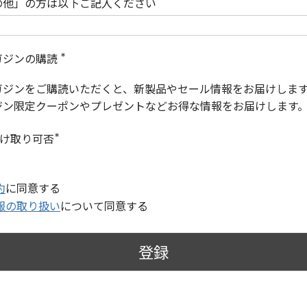
の他」の方は以下ご記入ください
ガジンの購読
(
必
ガジンをご購読いただくと、新製品やセール情報をお届けしま
須
)
ジン限定クーポンやプレゼントなどお得な情報をお届けします
受け取り可否
(
必
須
)
約
に同意する
報の取り扱い
について同意する
登録