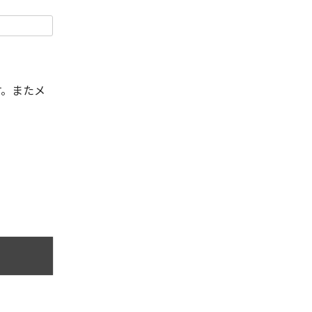
す。またメ
。