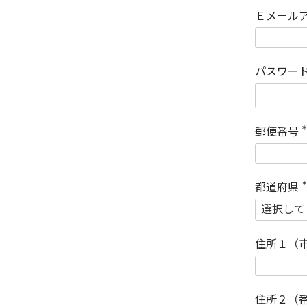
Ｅメール
パスワー
郵便番号
(
)
都道府県
(
)
住所１（
住所２（