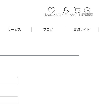
お気に入り
マイページ
カート
閲覧履歴
サービス
ブログ
買取サイト
よくあるご質問
お買い物診断
半幅帯
帯留め
お召
男性用帯
着物帯
新品
セット
袴
男性用