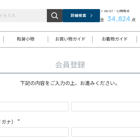
＞ 08/07：12時時点
詳細検索
34,824
全
点
和装小物
お買い物ガイド
お着物ガイド
会員登録
ス
お支払いについて
はじめてのお着物ガイド
新規会員登録
着物知識
スタッフブログ
サイズ案内
着物参考サイズ/採寸について
和色チャート集
お問い合わせ
処法
ご返品について
メールマガジンのご登録
着物販売方法について
関連サイト一覧
下記の内容をご入力の上、お進みください。
袋名古屋帯
黒留袖
帯締め
開き名
色留袖
帯揚げ
古屋帯
付下げ
帯締め
丸帯
色無地
作り帯
着物
配送について
商品ランクについて(当店基準)
帯揚げセット
ショール
小紋
浴衣
襦袢
和装コート
リガナ）
(
必
須