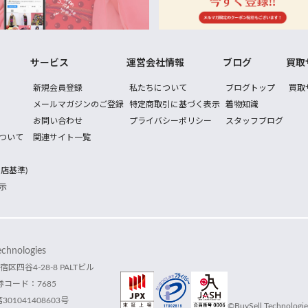
サービス
運営会社情報
ブログ
買取
新規会員登録
私たちについて
ブログトップ
買取
メールマガジンのご登録
特定商取引に基づく表示
着物知識
お問い合わせ
プライバシーポリシー
スタッフブログ
ついて
関連サイト一覧
店基準)
示
hnologies
宿区四谷4-28-8 PALTビル
コード：7685
1041408603号
©BuySell Technologies