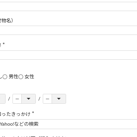
(
必
須
)
建物名）
号
(
必
須
)
し
男性
女性
知ったきっかけ
(
必
須
)