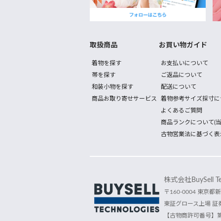
取扱商品
お買い物ガイド
着物を探す
お支払いについて
帯を探す
ご返品について
和装小物を探す
配送について
商品お取り寄せサービス
着物参考サイズ採寸に
よくあるご質問
商品ランクについて(当
古物営業法に基づく表
株式会社BuySell Tec
〒160-0004 東京都新
東証グロース上場 証券
【古物商許可番号】第30