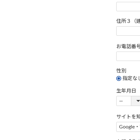
住所３（
お電話番
性別
指定な
生年月日
サイトを