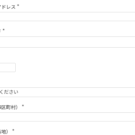
)
アドレス
(
必
須
)
ド
(
必
須
)
必
須
必
須
市区町村）
(
必
須
)
番地）