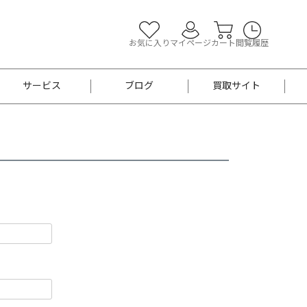
お気に入り
マイページ
カート
閲覧履歴
サービス
ブログ
買取サイト
よくあるご質問
お買い物診断
半幅帯
帯留め
お召
男性用帯
着物帯
新品
セット
袴
男性用