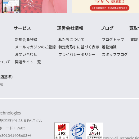
サービス
運営会社情報
ブログ
買取
新規会員登録
私たちについて
ブログトップ
買取
メールマガジンのご登録
特定商取引に基づく表示
着物知識
お問い合わせ
プライバシーポリシー
スタッフブログ
ついて
関連サイト一覧
店基準)
示
hnologies
宿区四谷4-28-8 PALTビル
コード：7685
1041408603号
©BuySell Technologies