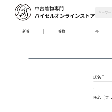
バイセルオンラインストア
会員登録
新着
着物
帯
お客様に届くまで
商品お取り寄せサービ
ご注文方法のご案内
お着物がにおう時の対
和装バッグ
訪問着
袋帯
名古屋帯
振袖
反物
梱包方法のご案内
氏名
(
必
須
江戸小紋
紬
)
氏名（フ