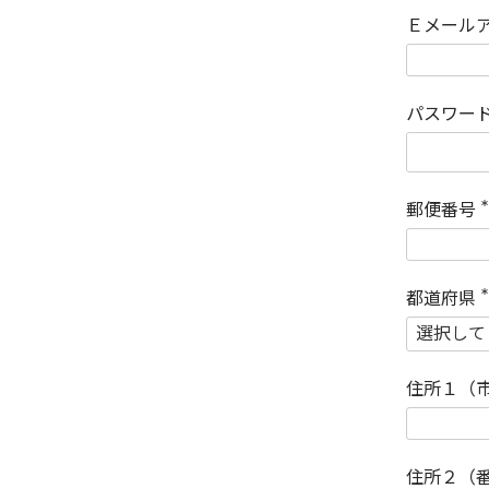
Ｅメール
パスワー
郵便番号
(
)
都道府県
(
)
住所１（
住所２（