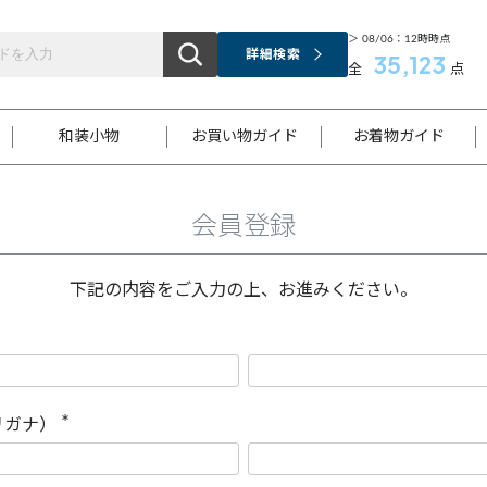
＞ 08/06：12時時点
詳細検索
35,123
全
点
和装小物
お買い物ガイド
お着物ガイド
会員登録
ス
お支払いについて
はじめてのお着物ガイド
新規会員登録
着物知識
スタッフブログ
サイズ案内
着物参考サイズ/採寸について
和色チャート集
お問い合わせ
処法
ご返品について
メールマガジンのご登録
着物販売方法について
関連サイト一覧
下記の内容をご入力の上、お進みください。
袋名古屋帯
黒留袖
帯締め
開き名
色留袖
帯揚げ
古屋帯
付下げ
帯締め
丸帯
色無地
作り帯
着物
配送について
商品ランクについて(当店基準)
帯揚げセット
ショール
小紋
浴衣
襦袢
和装コート
リガナ）
(
必
須