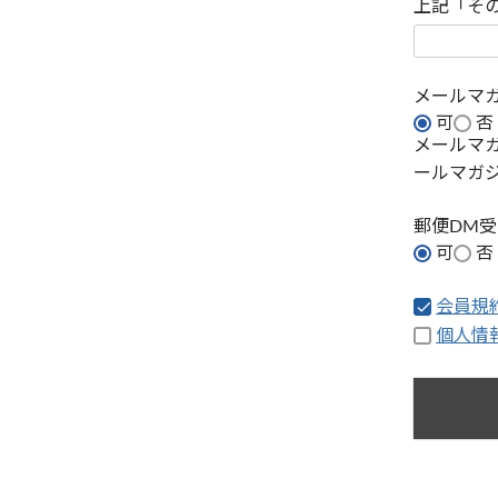
上記「そ
メールマ
可
否
メールマ
ールマガ
郵便DM
可
否
会員規
個人情