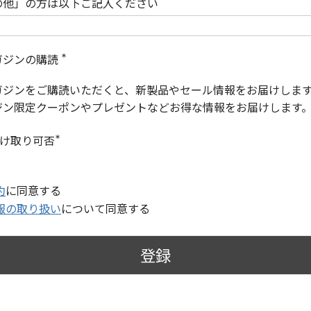
の他」の方は以下ご記入ください
ガジンの購読
(
必
ガジンをご購読いただくと、新製品やセール情報をお届けしま
須
)
ジン限定クーポンやプレゼントなどお得な情報をお届けします
受け取り可否
(
必
須
)
約
に同意する
報の取り扱い
について同意する
登録