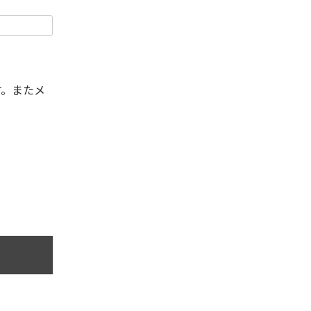
す。またメ
。