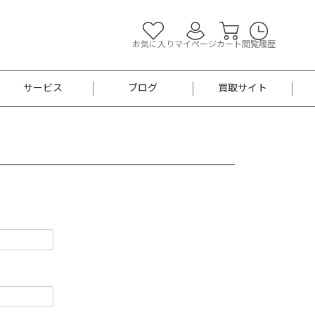
お気に入り
マイページ
カート
閲覧履歴
サービス
ブログ
買取サイト
よくあるご質問
お買い物診断
半幅帯
帯留め
お召
男性用帯
着物帯
新品
セット
袴
男性用