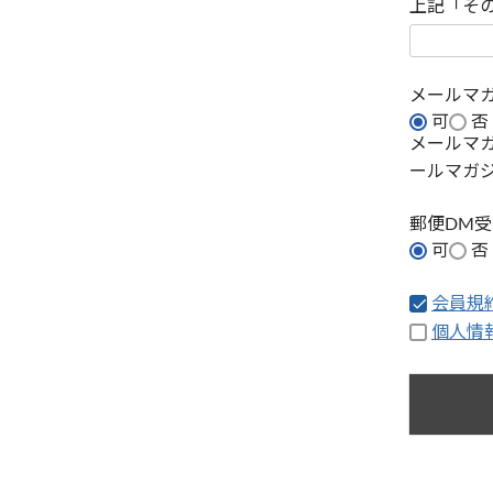
上記「そ
メールマ
可
否
メールマ
ールマガ
郵便DM
可
否
会員規
個人情