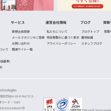
サービス
運営会社情報
ブログ
買取
新規会員登録
私たちについて
ブログトップ
買取
メールマガジンのご登録
特定商取引に基づく表示
着物知識
お問い合わせ
プライバシーポリシー
スタッフブログ
ついて
関連サイト一覧
店基準)
示
hnologies
宿区四谷4-28-8 PALTビル
コード：7685
1041408603号
©BuySell Technologies