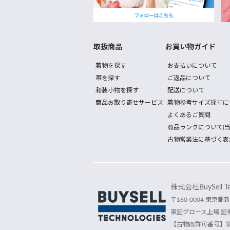
取扱商品
お買い物ガイド
着物を探す
お支払いについて
帯を探す
ご返品について
和装小物を探す
配送について
商品お取り寄せサービス
着物参考サイズ採寸に
よくあるご質問
商品ランクについて(当
古物営業法に基づく表
株式会社BuySell Tec
〒160-0004 東京都新
東証グロース上場 証券
【古物商許可番号】第30