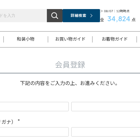
＞ 08/07：12時時点
詳細検索
34,824
全
点
和装小物
お買い物ガイド
お着物ガイド
会員登録
ス
お支払いについて
はじめてのお着物ガイド
新規会員登録
着物知識
スタッフブログ
サイズ案内
着物参考サイズ/採寸について
和色チャート集
お問い合わせ
処法
ご返品について
メールマガジンのご登録
着物販売方法について
関連サイト一覧
下記の内容をご入力の上、お進みください。
袋名古屋帯
黒留袖
帯締め
開き名
色留袖
帯揚げ
古屋帯
付下げ
帯締め
丸帯
色無地
作り帯
着物
配送について
商品ランクについて(当店基準)
帯揚げセット
ショール
小紋
浴衣
襦袢
和装コート
リガナ）
(
必
須