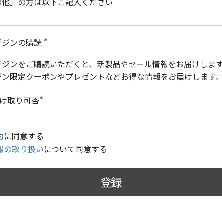
の他」の方は以下ご記入ください
ガジンの購読
(
必
ガジンをご購読いただくと、新製品やセール情報をお届けしま
須
)
ジン限定クーポンやプレゼントなどお得な情報をお届けします
受け取り可否
(
必
須
)
約
に同意する
報の取り扱い
について同意する
登録