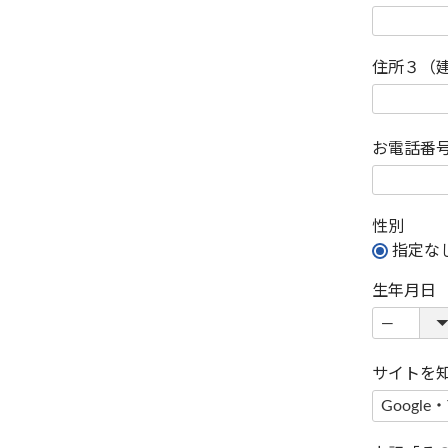
住所３（
お電話番
性別
指定な
生年月日
サイトを