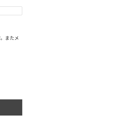
す。またメ
。