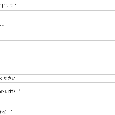
)
アドレス
(
必
須
)
ド
(
必
須
)
必
須
必
須
市区町村）
(
必
須
)
番地）