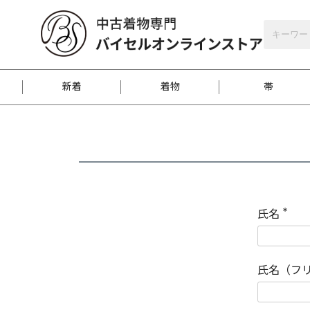
バイセルオンラインストア
会員登録
新着
着物
帯
お客様に届くまで
商品お取り寄せサービ
ご注文方法のご案内
お着物がにおう時の対
和装バッグ
訪問着
袋帯
名古屋帯
振袖
反物
梱包方法のご案内
氏名
(
必
須
江戸小紋
紬
)
氏名（フ