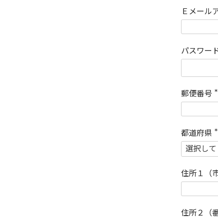
Ｅメール
パスワー
郵便番号
(
)
都道府県
(
)
住所１（
住所２（