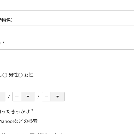
(
必
須
)
建物名）
号
(
必
須
)
し
男性
女性
知ったきっかけ
(
必
須
)