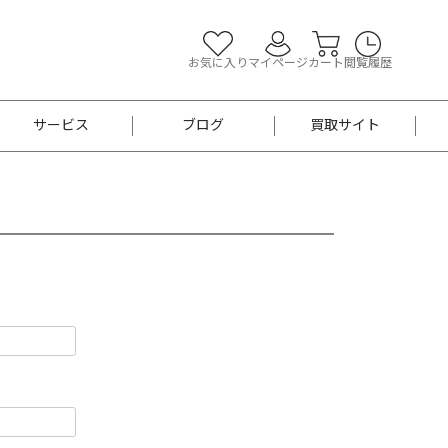
お気に入り
マイページ
カート
閲覧履歴
サービス
ブログ
買取サイト
よくあるご質問
お買い物診断
半幅帯
帯留め
お召
男性用帯
着物帯
新品
セット
袴
男性用