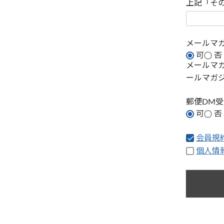
上記「そ
メールマ
可
否
メールマ
ールマガ
郵便DM
可
否
会員規
個人情