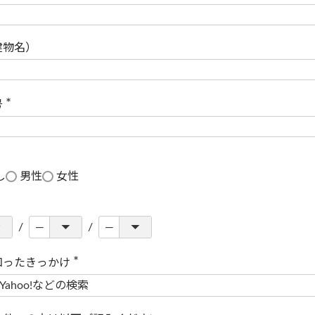
(
必
須
)
建物名）
号
(
必
須
)
し
男性
女性
知ったきっかけ
(
必
須
)