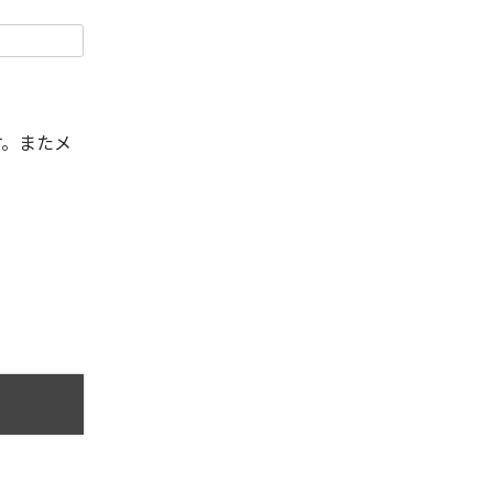
す。またメ
。