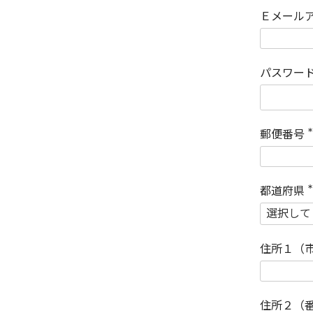
Ｅメール
パスワー
郵便番号
(
)
都道府県
(
)
住所１（
住所２（