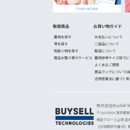
取扱商品
お買い物ガイド
着物を探す
お支払いについて
帯を探す
ご返品について
和装小物を探す
配送について
商品お取り寄せサービス
着物参考サイズ採寸に
よくあるご質問
商品ランクについて(当
古物営業法に基づく表
株式会社BuySell Tec
〒160-0004 東京都新
東証グロース上場 証券
【古物商許可番号】第30