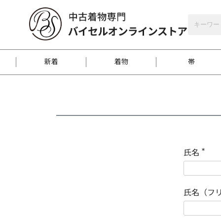
バイセルオンラインストア
会員登録
新着
着物
帯
お客様に届くまで
商品お取り寄せサービ
ご注文方法のご案内
お着物がにおう時の対
和装バッグ
訪問着
袋帯
名古屋帯
振袖
反物
梱包方法のご案内
氏名
(
必
須
江戸小紋
紬
)
氏名（フ