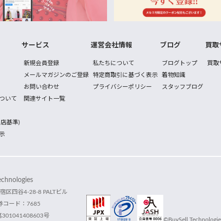
サービス
運営会社情報
ブログ
買取
新規会員登録
私たちについて
ブログトップ
買取
メールマガジンのご登録
特定商取引に基づく表示
着物知識
お問い合わせ
プライバシーポリシー
スタッフブログ
ついて
関連サイト一覧
店基準)
示
hnologies
宿区四谷4-28-8 PALTビル
コード：7685
1041408603号
©BuySell Technologies