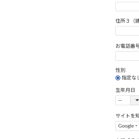
住所３（
お電話番
性別
指定な
生年月日
サイトを