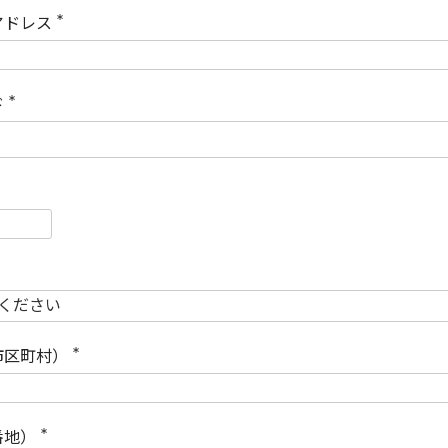
)
アドレス
(
必
須
)
ド
(
必
須
)
必
須
必
須
市区町村）
(
必
須
)
番地）