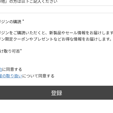
の他」の方は以下ご記入ください
ガジンの購読
(
必
ガジンをご購読いただくと、新製品やセール情報をお届けしま
須
)
ジン限定クーポンやプレゼントなどお得な情報をお届けします
受け取り可否
(
必
須
)
約
に同意する
報の取り扱い
について同意する
登録