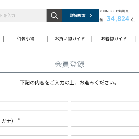
＞ 08/07：12時時点
詳細検索
34,824
全
点
和装小物
お買い物ガイド
お着物ガイド
会員登録
ス
お支払いについて
はじめてのお着物ガイド
新規会員登録
着物知識
スタッフブログ
サイズ案内
着物参考サイズ/採寸について
和色チャート集
お問い合わせ
処法
ご返品について
メールマガジンのご登録
着物販売方法について
関連サイト一覧
下記の内容をご入力の上、お進みください。
袋名古屋帯
黒留袖
帯締め
開き名
色留袖
帯揚げ
古屋帯
付下げ
帯締め
丸帯
色無地
作り帯
着物
配送について
商品ランクについて(当店基準)
帯揚げセット
ショール
小紋
浴衣
襦袢
和装コート
リガナ）
(
必
須