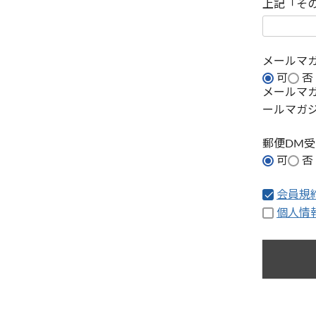
上記「そ
メールマ
可
否
メールマ
ールマガ
郵便DM
可
否
会員規
個人情