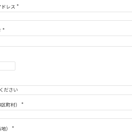
)
アドレス
(
必
須
)
ド
(
必
須
)
必
須
必
須
市区町村）
(
必
須
)
番地）