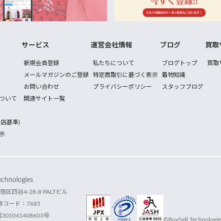
サービス
運営会社情報
ブログ
買取
新規会員登録
私たちについて
ブログトップ
買取
メールマガジンのご登録
特定商取引に基づく表示
着物知識
お問い合わせ
プライバシーポリシー
スタッフブログ
ついて
関連サイト一覧
店基準)
示
hnologies
宿区四谷4-28-8 PALTビル
コード：7685
1041408603号
©BuySell Technologies