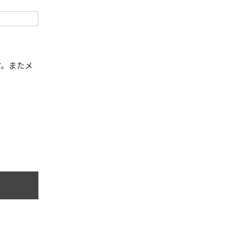
す。またメ
。