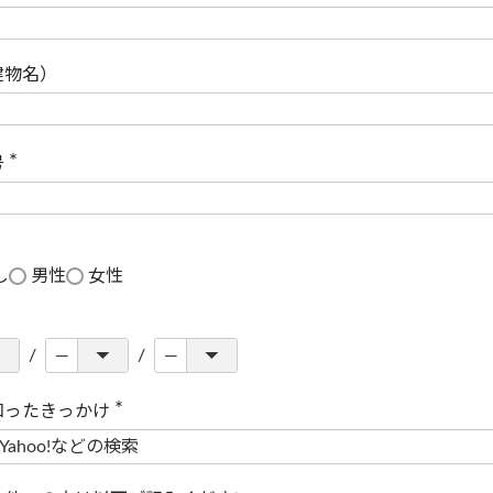
(
必
須
)
建物名）
号
(
必
須
)
し
男性
女性
知ったきっかけ
(
必
須
)