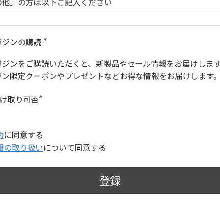
の他」の方は以下ご記入ください
ガジンの購読
(
必
ガジンをご購読いただくと、新製品やセール情報をお届けしま
須
)
ジン限定クーポンやプレゼントなどお得な情報をお届けします
受け取り可否
(
必
須
)
約
に同意する
報の取り扱い
について同意する
登録