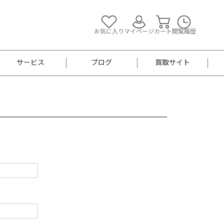
お気に入り
マイページ
カート
閲覧履歴
サービス
ブログ
買取サイト
よくあるご質問
お買い物診断
半幅帯
帯留め
お召
男性用帯
着物帯
新品
セット
袴
男性用