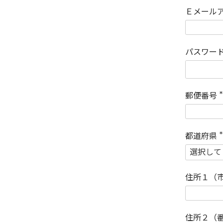
Ｅメール
パスワー
郵便番号
(
)
都道府県
(
)
住所１（
住所２（