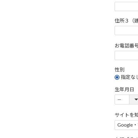
住所３（
お電話番
性別
指定な
生年月日
サイトを