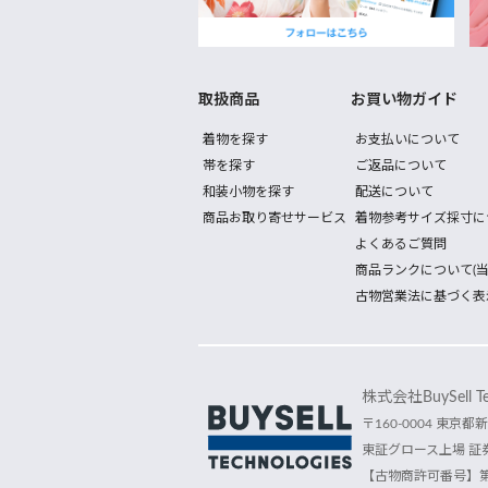
取扱商品
お買い物ガイド
着物を探す
お支払いについて
帯を探す
ご返品について
和装小物を探す
配送について
商品お取り寄せサービス
着物参考サイズ採寸に
よくあるご質問
商品ランクについて(当
古物営業法に基づく表
株式会社BuySell Tec
〒160-0004 東京都新
東証グロース上場 証券
【古物商許可番号】第30