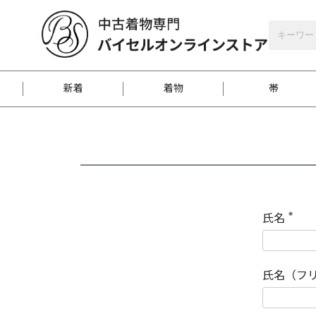
バイセルオンラインストア
会員登録
新着
着物
帯
お客様に届くまで
商品お取り寄せサービ
ご注文方法のご案内
お着物がにおう時の対
和装バッグ
訪問着
袋帯
名古屋帯
振袖
反物
梱包方法のご案内
氏名
(
必
須
江戸小紋
紬
)
氏名（フ