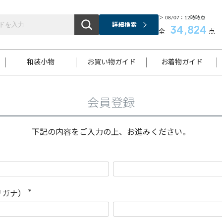
＞ 08/07：12時時点
詳細検索
34,824
全
点
和装小物
お買い物ガイド
お着物ガイド
会員登録
ス
お支払いについて
はじめてのお着物ガイド
新規会員登録
着物知識
スタッフブログ
サイズ案内
着物参考サイズ/採寸について
和色チャート集
お問い合わせ
処法
ご返品について
メールマガジンのご登録
着物販売方法について
関連サイト一覧
下記の内容をご入力の上、お進みください。
袋名古屋帯
黒留袖
帯締め
開き名
色留袖
帯揚げ
古屋帯
付下げ
帯締め
丸帯
色無地
作り帯
着物
配送について
商品ランクについて(当店基準)
帯揚げセット
ショール
小紋
浴衣
襦袢
和装コート
リガナ）
(
必
須