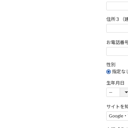
住所３（
お電話番
性別
指定な
生年月日
サイトを