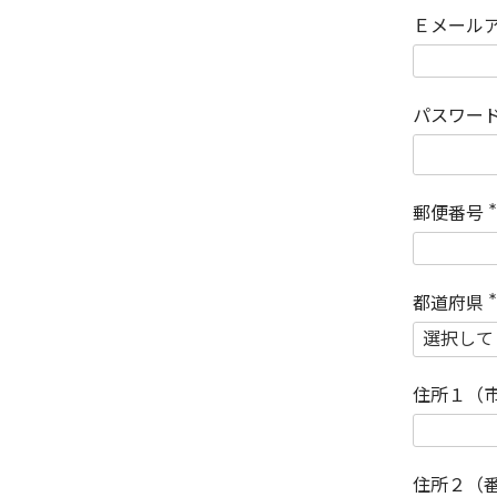
Ｅメール
パスワー
郵便番号
(
)
都道府県
(
)
住所１（
住所２（