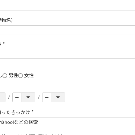
(
必
須
)
建物名）
号
(
必
須
)
し
男性
女性
知ったきっかけ
(
必
須
)