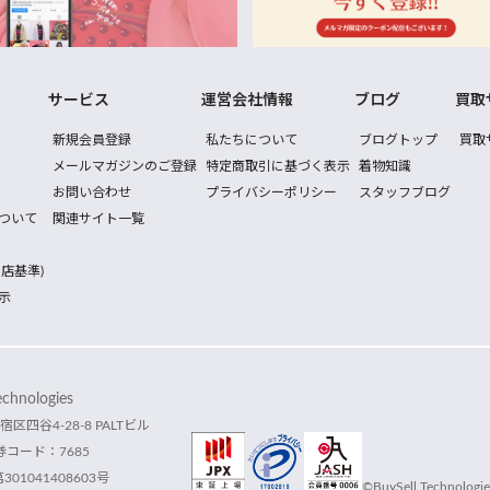
サービス
運営会社情報
ブログ
買取
新規会員登録
私たちについて
ブログトップ
買取
メールマガジンのご登録
特定商取引に基づく表示
着物知識
お問い合わせ
プライバシーポリシー
スタッフブログ
ついて
関連サイト一覧
店基準)
示
hnologies
宿区四谷4-28-8 PALTビル
コード：7685
1041408603号
©BuySell Technologies