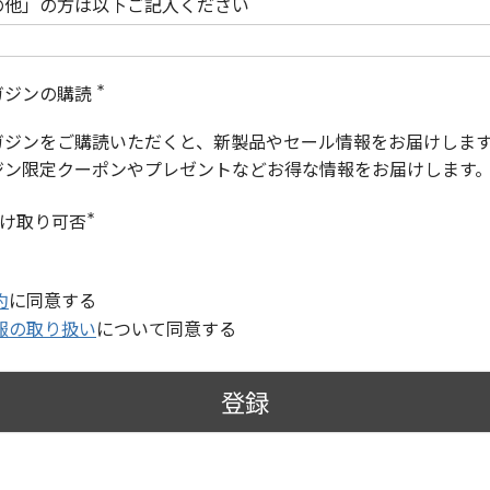
の他」の方は以下ご記入ください
ガジンの購読
(
必
ガジンをご購読いただくと、新製品やセール情報をお届けしま
須
)
ジン限定クーポンやプレゼントなどお得な情報をお届けします
受け取り可否
(
必
須
)
約
に同意する
報の取り扱い
について同意する
登録