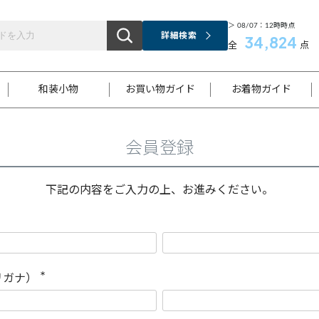
＞ 08/07：12時時点
詳細検索
34,824
全
点
和装小物
お買い物ガイド
お着物ガイド
会員登録
ス
お支払いについて
はじめてのお着物ガイド
新規会員登録
着物知識
スタッフブログ
サイズ案内
着物参考サイズ/採寸について
和色チャート集
お問い合わせ
処法
ご返品について
メールマガジンのご登録
着物販売方法について
関連サイト一覧
下記の内容をご入力の上、お進みください。
袋名古屋帯
黒留袖
帯締め
開き名
色留袖
帯揚げ
古屋帯
付下げ
帯締め
丸帯
色無地
作り帯
着物
配送について
商品ランクについて(当店基準)
帯揚げセット
ショール
小紋
浴衣
襦袢
和装コート
リガナ）
(
必
須