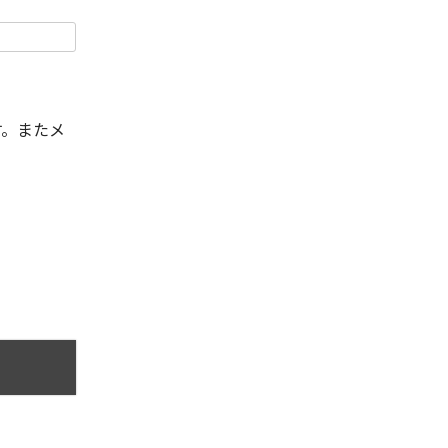
す。またメ
。