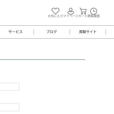
お気に入り
マイページ
カート
閲覧履歴
サービス
ブログ
買取サイト
よくあるご質問
お買い物診断
半幅帯
帯留め
お召
男性用帯
着物帯
新品
セット
袴
男性用