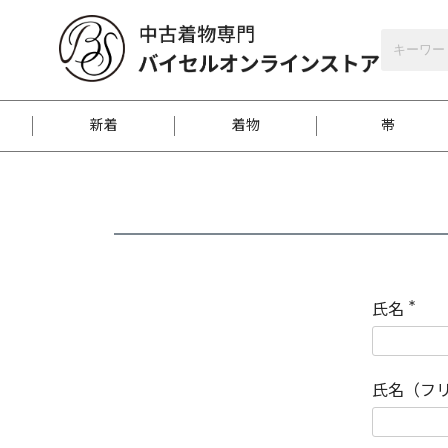
バイセルオンラインストア
会員登録
新着
着物
帯
お客様に届くまで
商品お取り寄せサービ
ご注文方法のご案内
お着物がにおう時の対
和装バッグ
訪問着
袋帯
名古屋帯
振袖
反物
梱包方法のご案内
氏名
(
必
須
江戸小紋
紬
)
氏名（フ