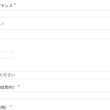
)
アドレス
(
必
須
)
ド
(
必
須
)
必
須
必
須
市区町村）
(
必
須
)
番地）