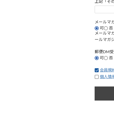
上記「そ
メールマ
可
否
メールマ
ールマガ
郵便DM
可
否
会員規
個人情