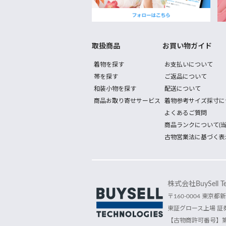
取扱商品
お買い物ガイド
着物を探す
お支払いについて
帯を探す
ご返品について
和装小物を探す
配送について
商品お取り寄せサービス
着物参考サイズ採寸に
よくあるご質問
商品ランクについて(当
古物営業法に基づく表
株式会社BuySell Tec
〒160-0004 東京都新
東証グロース上場 証券
【古物商許可番号】第30