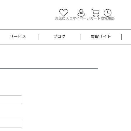
お気に入り
マイページ
カート
閲覧履歴
サービス
ブログ
買取サイト
よくあるご質問
お買い物診断
半幅帯
帯留め
お召
男性用帯
着物帯
新品
セット
袴
男性用