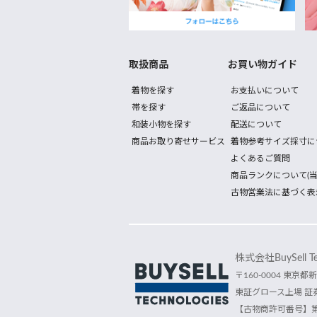
取扱商品
お買い物ガイド
着物を探す
お支払いについて
帯を探す
ご返品について
和装小物を探す
配送について
商品お取り寄せサービス
着物参考サイズ採寸に
よくあるご質問
商品ランクについて(当
古物営業法に基づく表
株式会社BuySell Tec
〒160-0004 東京都新
東証グロース上場 証券
【古物商許可番号】第30