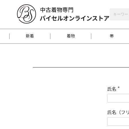
バイセルオンラインストア
会員登録
新着
着物
帯
お客様に届くまで
商品お取り寄せサービ
ご注文方法のご案内
お着物がにおう時の対
和装バッグ
訪問着
袋帯
名古屋帯
振袖
反物
梱包方法のご案内
氏名
(
必
須
江戸小紋
紬
)
氏名（フ