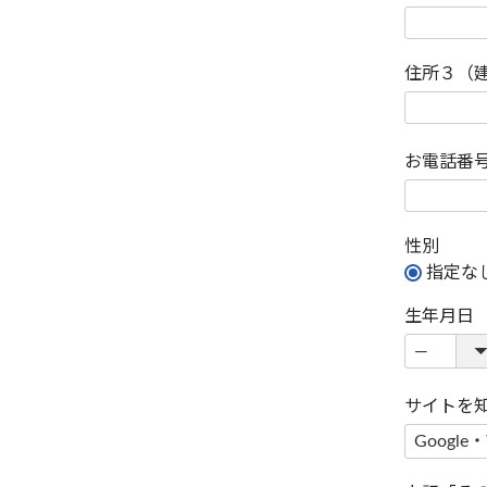
住所３（
お電話番
性別
指定な
生年月日
サイトを