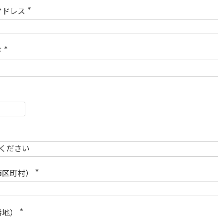
)
アドレス
(
必
須
)
ド
(
必
須
)
必
須
必
須
市区町村）
(
必
須
)
番地）