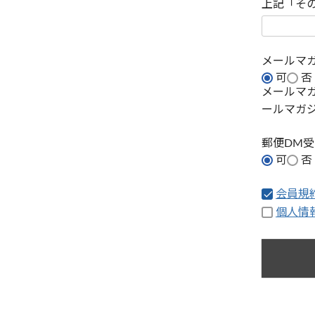
上記「そ
メールマ
可
否
メールマ
ールマガ
郵便DM
可
否
会員規
個人情