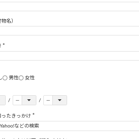
(
必
須
)
建物名）
号
(
必
須
)
し
男性
女性
知ったきっかけ
(
必
須
)