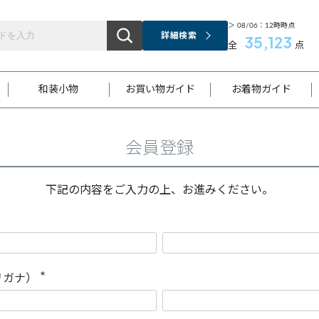
＞ 08/06：12時時点
詳細検索
35,123
全
点
和装小物
お買い物ガイド
お着物ガイド
会員登録
ス
お支払いについて
はじめてのお着物ガイド
新規会員登録
着物知識
スタッフブログ
サイズ案内
着物参考サイズ/採寸について
和色チャート集
お問い合わせ
処法
ご返品について
メールマガジンのご登録
着物販売方法について
関連サイト一覧
下記の内容をご入力の上、お進みください。
袋名古屋帯
黒留袖
帯締め
開き名
色留袖
帯揚げ
古屋帯
付下げ
帯締め
丸帯
色無地
作り帯
着物
配送について
商品ランクについて(当店基準)
帯揚げセット
ショール
小紋
浴衣
襦袢
和装コート
リガナ）
(
必
須