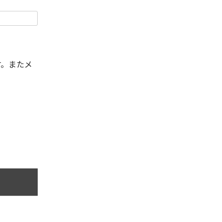
す。またメ
。