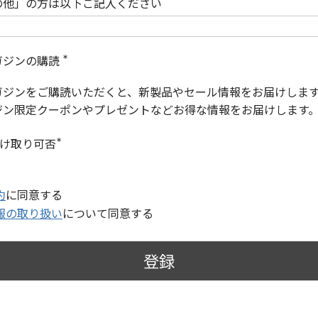
の他」の方は以下ご記入ください
ガジンの購読
(
必
ガジンをご購読いただくと、新製品やセール情報をお届けしま
須
)
ジン限定クーポンやプレゼントなどお得な情報をお届けします
受け取り可否
(
必
須
)
約
に同意する
報の取り扱い
について同意する
登録