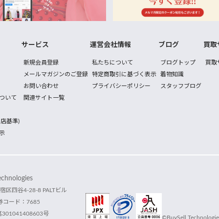
サービス
運営会社情報
ブログ
買取
新規会員登録
私たちについて
ブログトップ
買取
メールマガジンのご登録
特定商取引に基づく表示
着物知識
お問い合わせ
プライバシーポリシー
スタッフブログ
ついて
関連サイト一覧
店基準)
示
hnologies
宿区四谷4-28-8 PALTビル
コード：7685
1041408603号
©BuySell Technologies