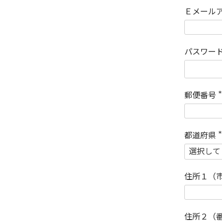
Ｅメール
パスワー
郵便番号
(
)
都道府県
(
)
住所１（
住所２（