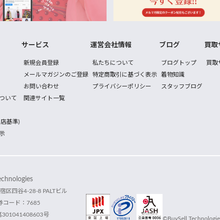
サービス
運営会社情報
ブログ
買取
新規会員登録
私たちについて
ブログトップ
買取
メールマガジンのご登録
特定商取引に基づく表示
着物知識
お問い合わせ
プライバシーポリシー
スタッフブログ
ついて
関連サイト一覧
店基準)
示
hnologies
宿区四谷4-28-8 PALTビル
コード：7685
1041408603号
©BuySell Technologies