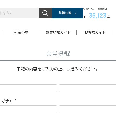
＞ 08/06：12時時点
詳細検索
35,123
全
点
和装小物
お買い物ガイド
お着物ガイド
会員登録
ス
お支払いについて
はじめてのお着物ガイド
新規会員登録
着物知識
スタッフブログ
サイズ案内
着物参考サイズ/採寸について
和色チャート集
お問い合わせ
処法
ご返品について
メールマガジンのご登録
着物販売方法について
関連サイト一覧
下記の内容をご入力の上、お進みください。
袋名古屋帯
黒留袖
帯締め
開き名
色留袖
帯揚げ
古屋帯
付下げ
帯締め
丸帯
色無地
作り帯
着物
配送について
商品ランクについて(当店基準)
帯揚げセット
ショール
小紋
浴衣
襦袢
和装コート
リガナ）
(
必
須