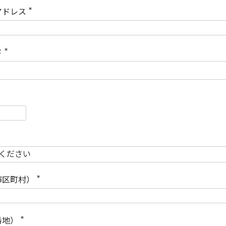
)
アドレス
(
必
須
)
ド
(
必
須
)
必
須
必
須
市区町村）
(
必
須
)
番地）