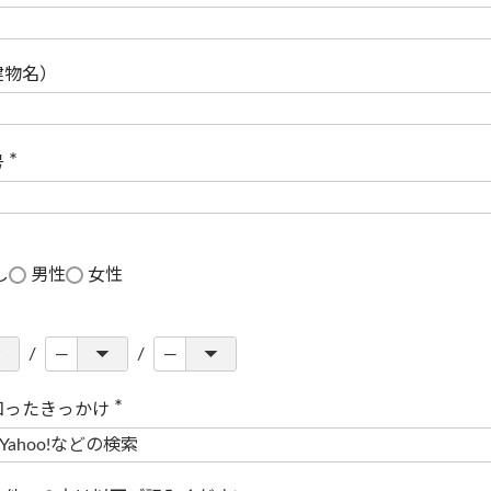
(
必
須
)
建物名）
号
(
必
須
)
し
男性
女性
知ったきっかけ
(
必
須
)