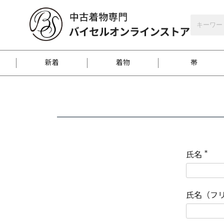
バイセルオンラインストア
会員登録
新着
着物
帯
お客様に届くまで
商品お取り寄せサービ
ご注文方法のご案内
お着物がにおう時の対
和装バッグ
訪問着
袋帯
名古屋帯
振袖
反物
梱包方法のご案内
氏名
(
必
須
江戸小紋
紬
)
氏名（フ