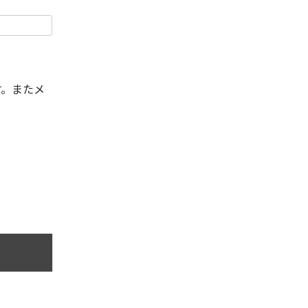
す。またメ
。