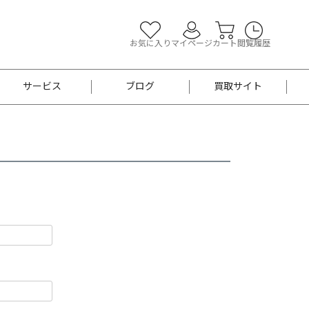
お気に入り
マイページ
カート
閲覧履歴
サービス
ブログ
買取サイト
よくあるご質問
お買い物診断
半幅帯
帯留め
お召
男性用帯
着物帯
新品
セット
袴
男性用