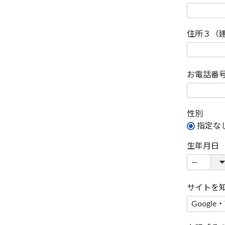
住所３（
お電話番
性別
指定な
生年月日
サイトを