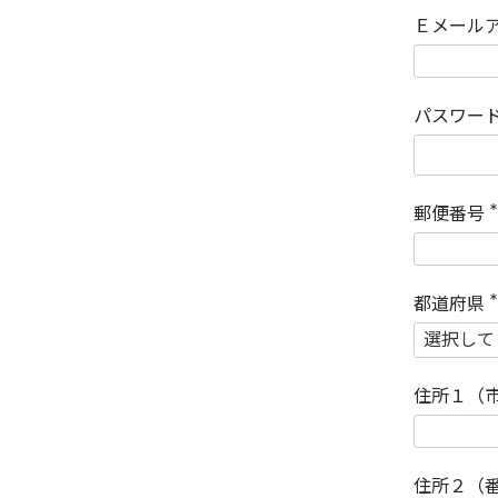
Ｅメール
パスワー
郵便番号
(
)
都道府県
(
)
住所１（
住所２（