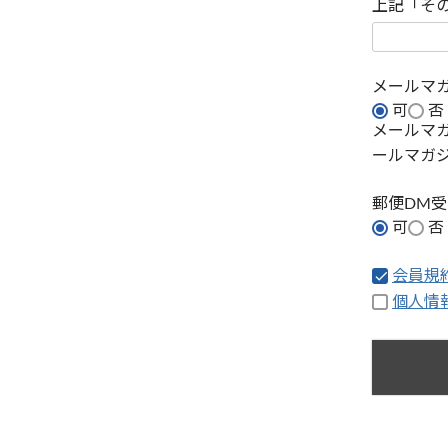
上記「そ
メールマ
可
否
メールマ
ールマガ
郵便DM
可
否
会員規
個人情