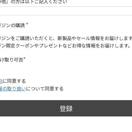
の他」の方は以下ご記入ください
ガジンの購読
(
必
ガジンをご購読いただくと、新製品やセール情報をお届けしま
須
)
ジン限定クーポンやプレゼントなどお得な情報をお届けします
受け取り可否
(
必
須
)
約
に同意する
報の取り扱い
について同意する
登録