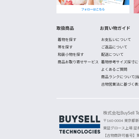
取扱商品
お買い物ガイド
着物を探す
お支払いについて
帯を探す
ご返品について
和装小物を探す
配送について
商品お取り寄せサービス
着物参考サイズ採寸に
よくあるご質問
商品ランクについて(当
古物営業法に基づく表
株式会社BuySell Tec
〒160-0004 東京都新
東証グロース上場 証券
【古物商許可番号】第30