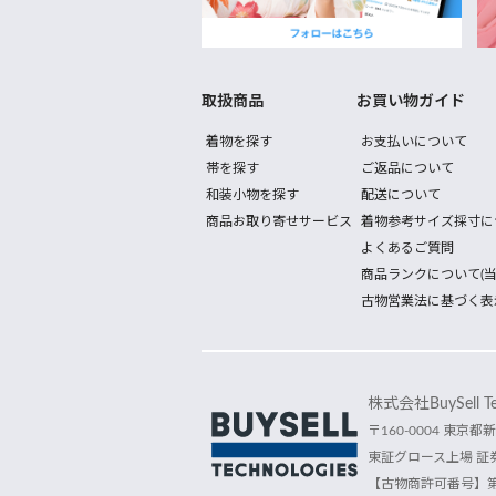
取扱商品
お買い物ガイド
着物を探す
お支払いについて
帯を探す
ご返品について
和装小物を探す
配送について
商品お取り寄せサービス
着物参考サイズ採寸に
よくあるご質問
商品ランクについて(当
古物営業法に基づく表
株式会社BuySell Tec
〒160-0004 東京都新
東証グロース上場 証券
【古物商許可番号】第30