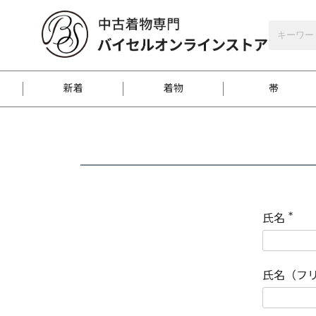
バイセルオンラインストア
会員登録
新着
着物
帯
お客様に届くまで
商品お取り寄せサービ
ご注文方法のご案内
お着物がにおう時の対
和装バッグ
訪問着
袋帯
名古屋帯
振袖
反物
梱包方法のご案内
氏名
(
必
須
江戸小紋
紬
)
氏名（フ