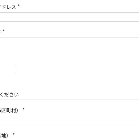
)
アドレス
(
必
須
)
ド
(
必
須
)
必
須
必
須
市区町村）
(
必
須
)
番地）