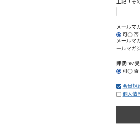
上記「そ
メールマ
可
否
メールマ
ールマガ
郵便DM
可
否
会員規
個人情