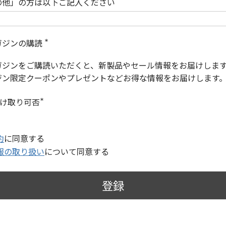
の他」の方は以下ご記入ください
ガジンの購読
(
必
ガジンをご購読いただくと、新製品やセール情報をお届けしま
須
)
ジン限定クーポンやプレゼントなどお得な情報をお届けします
受け取り可否
(
必
須
)
約
に同意する
報の取り扱い
について同意する
登録