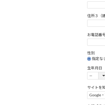
住所３（
お電話番
性別
指定な
生年月日
サイトを