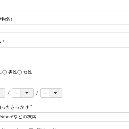
(
必
須
)
建物名）
号
(
必
須
)
し
男性
女性
知ったきっかけ
(
必
須
)