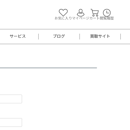
お気に入り
マイページ
カート
閲覧履歴
サービス
ブログ
買取サイト
よくあるご質問
お買い物診断
半幅帯
帯留め
お召
男性用帯
着物帯
新品
セット
袴
男性用