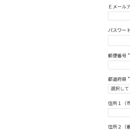
Ｅメール
パスワー
郵便番号
(
)
都道府県
(
)
住所１（
住所２（