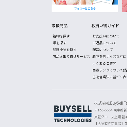
取扱商品
お買い物ガイド
着物を探す
お支払いについて
帯を探す
ご返品について
和装小物を探す
配送について
商品お取り寄せサービス
着物参考サイズ採寸に
よくあるご質問
商品ランクについて(当
古物営業法に基づく表
株式会社BuySell Tec
〒160-0004 東京都新
東証グロース上場 証券
【古物商許可番号】第30