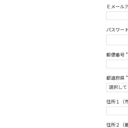
Ｅメール
パスワー
郵便番号
(
)
都道府県
(
)
住所１（
住所２（