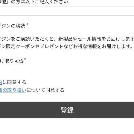
の他」の方は以下ご記入ください
ガジンの購読
(
必
ガジンをご購読いただくと、新製品やセール情報をお届けしま
須
)
ジン限定クーポンやプレゼントなどお得な情報をお届けします
受け取り可否
(
必
須
)
約
に同意する
報の取り扱い
について同意する
登録