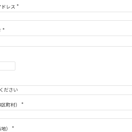
)
アドレス
(
必
須
)
ド
(
必
須
)
必
須
必
須
市区町村）
(
必
須
)
番地）