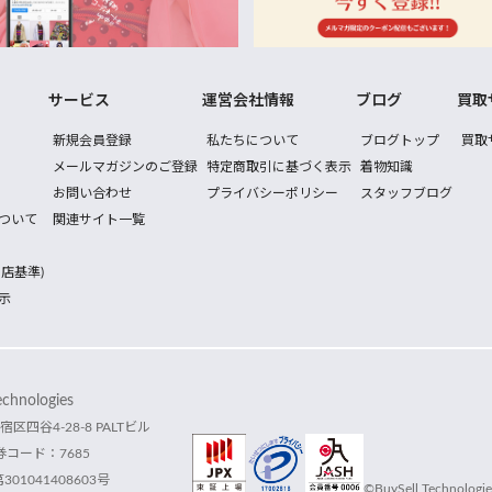
サービス
運営会社情報
ブログ
買取
新規会員登録
私たちについて
ブログトップ
買取
メールマガジンのご登録
特定商取引に基づく表示
着物知識
お問い合わせ
プライバシーポリシー
スタッフブログ
ついて
関連サイト一覧
店基準)
示
hnologies
宿区四谷4-28-8 PALTビル
コード：7685
1041408603号
©BuySell Technologies