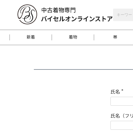
バイセルオンラインストア
会員登録
新着
着物
帯
お客様に届くまで
商品お取り寄せサービ
ご注文方法のご案内
お着物がにおう時の対
和装バッグ
訪問着
袋帯
名古屋帯
振袖
反物
梱包方法のご案内
氏名
(
必
須
江戸小紋
紬
)
氏名（フ