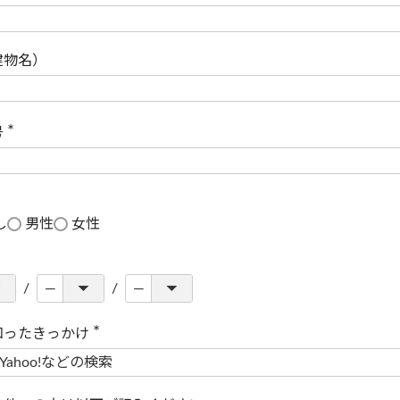
(
必
須
)
建物名）
号
(
必
須
)
し
男性
女性
知ったきっかけ
(
必
須
)