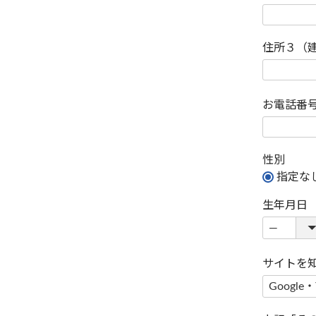
住所３（
お電話番
性別
指定な
生年月日
サイトを