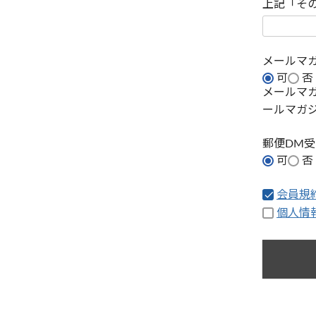
上記「そ
メールマ
可
否
メールマ
ールマガ
郵便DM
可
否
会員規
個人情