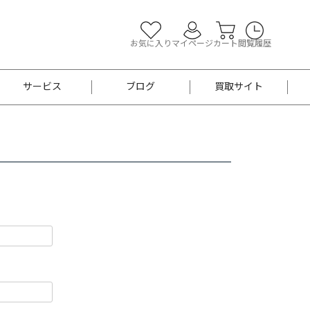
お気に入り
マイページ
カート
閲覧履歴
サービス
ブログ
買取サイト
よくあるご質問
お買い物診断
半幅帯
帯留め
お召
男性用帯
着物帯
新品
セット
袴
男性用