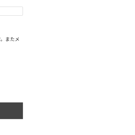
す。またメ
。