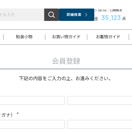
＞ 08/06：12時時点
詳細検索
35,123
全
点
和装小物
お買い物ガイド
お着物ガイド
会員登録
ス
お支払いについて
はじめてのお着物ガイド
新規会員登録
着物知識
スタッフブログ
サイズ案内
着物参考サイズ/採寸について
和色チャート集
お問い合わせ
処法
ご返品について
メールマガジンのご登録
着物販売方法について
関連サイト一覧
下記の内容をご入力の上、お進みください。
袋名古屋帯
黒留袖
帯締め
開き名
色留袖
帯揚げ
古屋帯
付下げ
帯締め
丸帯
色無地
作り帯
着物
配送について
商品ランクについて(当店基準)
帯揚げセット
ショール
小紋
浴衣
襦袢
和装コート
リガナ）
(
必
須