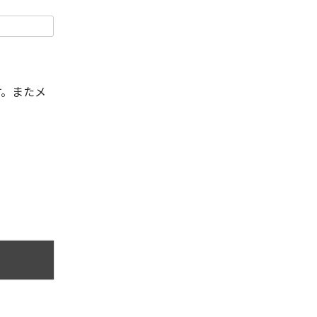
す。またメ
。