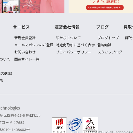
サービス
運営会社情報
ブログ
買取
新規会員登録
私たちについて
ブログトップ
買取
メールマガジンのご登録
特定商取引に基づく表示
着物知識
お問い合わせ
プライバシーポリシー
スタッフブログ
ついて
関連サイト一覧
店基準)
示
hnologies
宿区四谷4-28-8 PALTビル
コード：7685
1041408603号
©BuySell Technologies