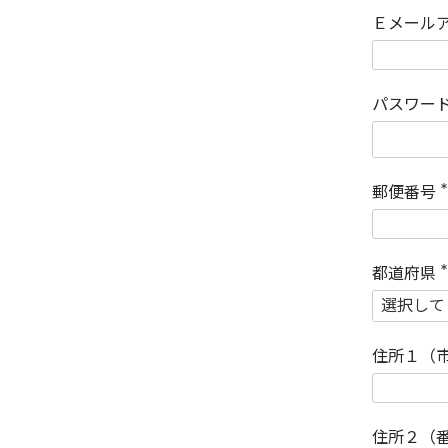
Ｅメール
パスワー
郵便番号
(
)
都道府県
(
)
住所１（
住所２（