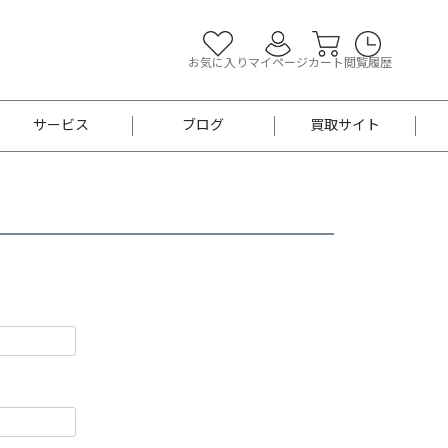
お気に入り
マイページ
カート
閲覧履歴
サービス
ブログ
買取サイト
よくあるご質問
お買い物診断
半幅帯
帯留め
お召
男性用帯
着物帯
新品
セット
袴
男性用