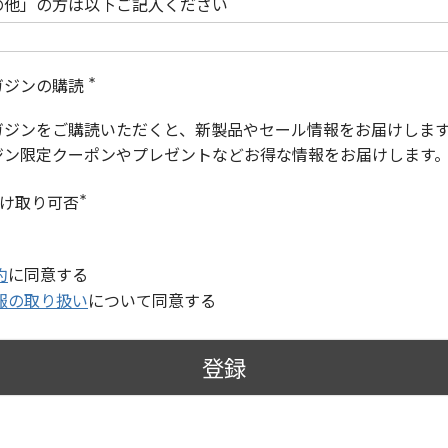
の他」の方は以下ご記入ください
ガジンの購読
(
必
ガジンをご購読いただくと、新製品やセール情報をお届けしま
須
)
ジン限定クーポンやプレゼントなどお得な情報をお届けします
受け取り可否
(
必
須
)
約
に同意する
報の取り扱い
について同意する
登録