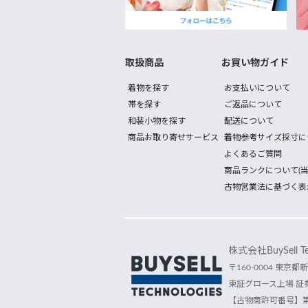
取扱商品
お買い物ガイド
着物を探す
お支払いについて
帯を探す
ご返品について
和装小物を探す
配送について
商品お取り寄せサービス
着物参考サイズ採寸に
よくあるご質問
商品ランクについて(当
古物営業法に基づく表
株式会社BuySell Tec
〒160-0004 東京都新
東証グロース上場 証券
【古物商許可番号】第30