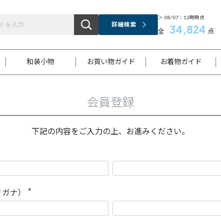
＞ 08/07：12時時点
詳細検索
34,824
全
点
和装小物
お買い物ガイド
お着物ガイド
会員登録
ス
お支払いについて
はじめてのお着物ガイド
新規会員登録
着物知識
スタッフブログ
サイズ案内
着物参考サイズ/採寸について
和色チャート集
お問い合わせ
処法
ご返品について
メールマガジンのご登録
着物販売方法について
関連サイト一覧
下記の内容をご入力の上、お進みください。
袋名古屋帯
黒留袖
帯締め
開き名
色留袖
帯揚げ
古屋帯
付下げ
帯締め
丸帯
色無地
作り帯
着物
配送について
商品ランクについて(当店基準)
帯揚げセット
ショール
小紋
浴衣
襦袢
和装コート
リガナ）
(
必
須