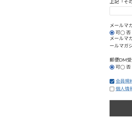
上記「そ
メールマ
可
否
メールマ
ールマガ
郵便DM
可
否
会員規
個人情