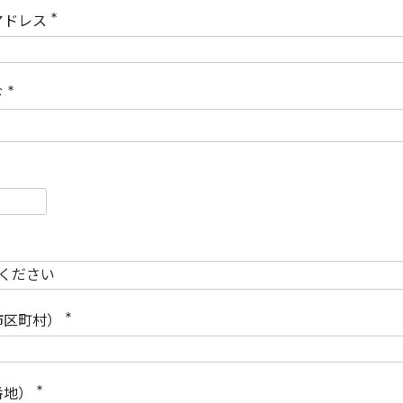
)
アドレス
(
必
須
)
ド
(
必
須
)
必
須
必
須
市区町村）
(
必
須
)
番地）