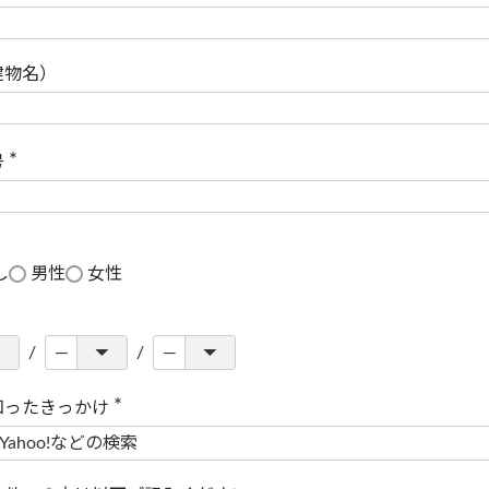
(
必
須
)
建物名）
号
(
必
須
)
し
男性
女性
知ったきっかけ
(
必
須
)