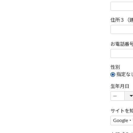
住所３（
お電話番
性別
指定な
生年月日
サイトを