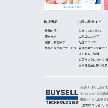
取扱商品
お買い物ガイド
着物を探す
お支払いについて
帯を探す
ご返品について
和装小物を探す
配送について
商品お取り寄せサービス
着物参考サイズ採寸に
よくあるご質問
商品ランクについて(当
古物営業法に基づく表
株式会社BuySell Tec
〒160-0004 東京都新
東証グロース上場 証券
【古物商許可番号】第30