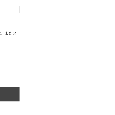
す。またメ
。