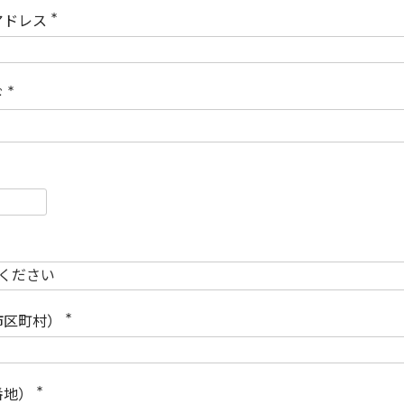
)
アドレス
(
必
須
)
ド
(
必
須
)
必
須
必
須
市区町村）
(
必
須
)
番地）