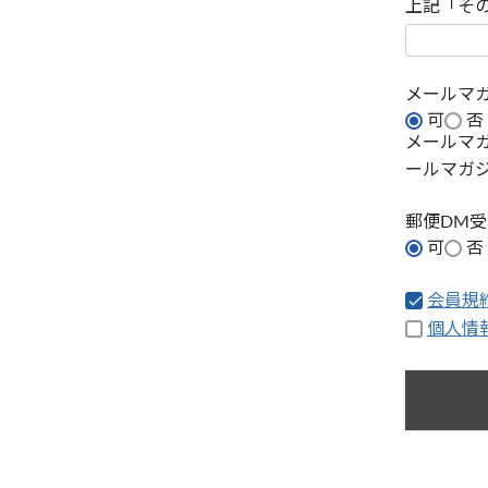
上記「そ
メールマ
可
否
メールマ
ールマガ
郵便DM
可
否
会員規
個人情