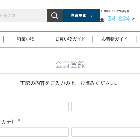
＞ 08/07：12時時点
詳細検索
34,824
全
点
和装小物
お買い物ガイド
お着物ガイド
会員登録
ス
お支払いについて
はじめてのお着物ガイド
新規会員登録
着物知識
スタッフブログ
サイズ案内
着物参考サイズ/採寸について
和色チャート集
お問い合わせ
処法
ご返品について
メールマガジンのご登録
着物販売方法について
関連サイト一覧
下記の内容をご入力の上、お進みください。
袋名古屋帯
黒留袖
帯締め
開き名
色留袖
帯揚げ
古屋帯
付下げ
帯締め
丸帯
色無地
作り帯
着物
配送について
商品ランクについて(当店基準)
帯揚げセット
ショール
小紋
浴衣
襦袢
和装コート
リガナ）
(
必
須