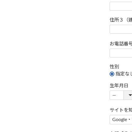
住所３（
お電話番
性別
指定な
生年月日
サイトを