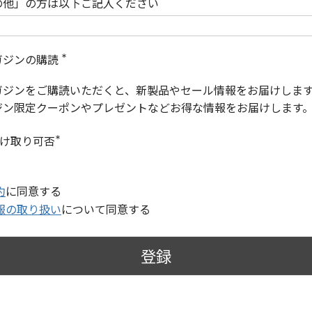
の他」の方は以下ご記入ください
ガジンの購読
(
必
ガジンをご購読いただくと、新製品やセール情報をお届けしま
須
)
ジン限定クーポンやプレゼントなどお得な情報をお届けします
受け取り可否
(
必
須
)
約
に同意する
報の取り扱い
について同意する
登録