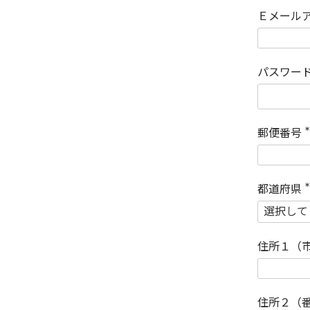
Ｅメール
パスワー
郵便番号
(
)
都道府県
(
)
住所１（
住所２（