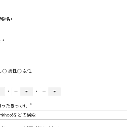
(
必
須
)
建物名）
号
(
必
須
)
し
男性
女性
知ったきっかけ
(
必
須
)