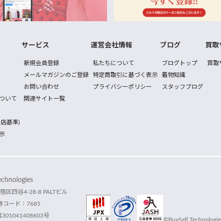
サービス
運営会社情報
ブログ
買取
新規会員登録
私たちについて
ブログトップ
買取
メールマガジンのご登録
特定商取引に基づく表示
着物知識
お問い合わせ
プライバシーポリシー
スタッフブログ
ついて
関連サイト一覧
店基準)
示
hnologies
宿区四谷4-28-8 PALTビル
コード：7685
1041408603号
©BuySell Technologies