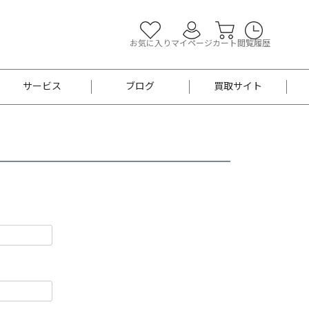
お気に入り
マイページ
カート
閲覧履歴
サービス
ブログ
買取サイト
よくあるご質問
お買い物診断
半幅帯
帯留め
お召
男性用帯
着物帯
新品
セット
袴
男性用