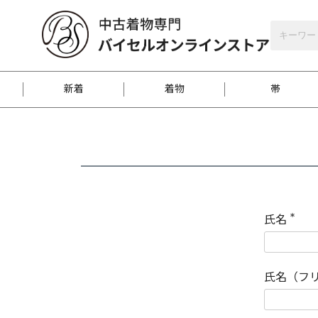
バイセルオンラインストア
会員登録
新着
着物
帯
お客様に届くまで
商品お取り寄せサービ
ご注文方法のご案内
お着物がにおう時の対
和装バッグ
訪問着
袋帯
名古屋帯
振袖
反物
梱包方法のご案内
氏名
(
必
須
江戸小紋
紬
)
氏名（フ