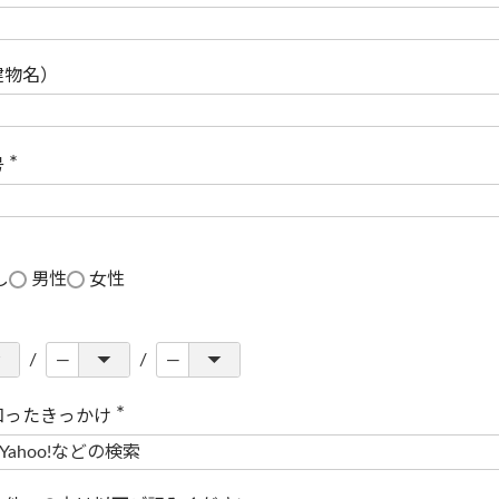
(
必
須
)
建物名）
号
(
必
須
)
し
男性
女性
知ったきっかけ
(
必
須
)