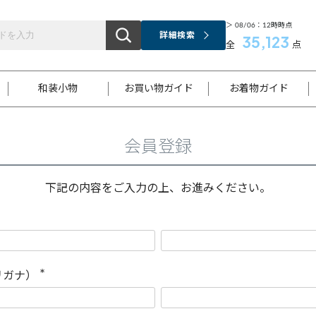
＞ 08/06：12時時点
詳細検索
35,123
全
点
和装小物
お買い物ガイド
お着物ガイド
会員登録
ス
お支払いについて
はじめてのお着物ガイド
新規会員登録
着物知識
スタッフブログ
サイズ案内
着物参考サイズ/採寸について
和色チャート集
お問い合わせ
処法
ご返品について
メールマガジンのご登録
着物販売方法について
関連サイト一覧
下記の内容をご入力の上、お進みください。
袋名古屋帯
黒留袖
帯締め
開き名
色留袖
帯揚げ
古屋帯
付下げ
帯締め
丸帯
色無地
作り帯
着物
配送について
商品ランクについて(当店基準)
帯揚げセット
ショール
小紋
浴衣
襦袢
和装コート
リガナ）
(
必
須