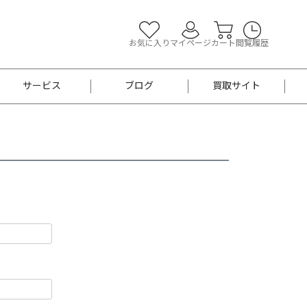
お気に入り
マイページ
カート
閲覧履歴
サービス
ブログ
買取サイト
よくあるご質問
お買い物診断
半幅帯
帯留め
お召
男性用帯
着物帯
新品
セット
袴
男性用