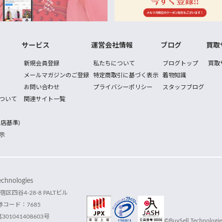
サービス
運営会社情報
ブログ
買取
新規会員登録
私たちについて
ブログトップ
買取
メールマガジンのご登録
特定商取引に基づく表示
着物知識
お問い合わせ
プライバシーポリシー
スタッフブログ
ついて
関連サイト一覧
店基準)
示
hnologies
宿区四谷4-28-8 PALTビル
コード：7685
1041408603号
©BuySell Technologies