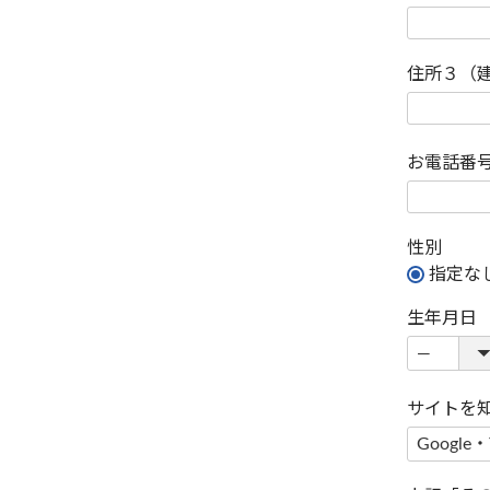
住所３（
お電話番
性別
指定な
生年月日
サイトを