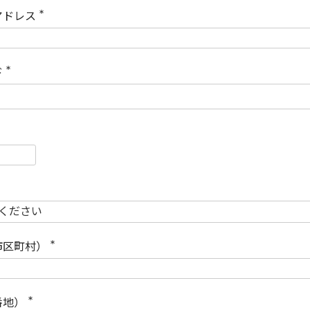
)
アドレス
(
必
須
)
ド
(
必
須
)
必
須
必
須
市区町村）
(
必
須
)
番地）