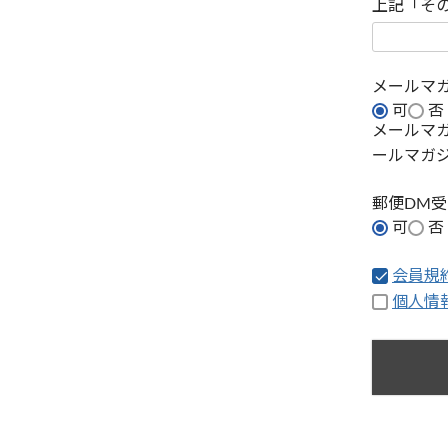
上記「そ
メールマ
可
否
メールマ
ールマガ
郵便DM
可
否
会員規
個人情