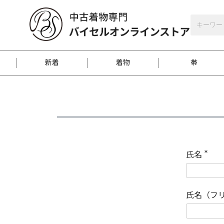
バイセルオンラインストア
会員登録
新着
着物
帯
お客様に届くまで
商品お取り寄せサービ
ご注文方法のご案内
お着物がにおう時の対
和装バッグ
訪問着
袋帯
名古屋帯
振袖
反物
梱包方法のご案内
氏名
(
必
須
江戸小紋
紬
)
氏名（フ