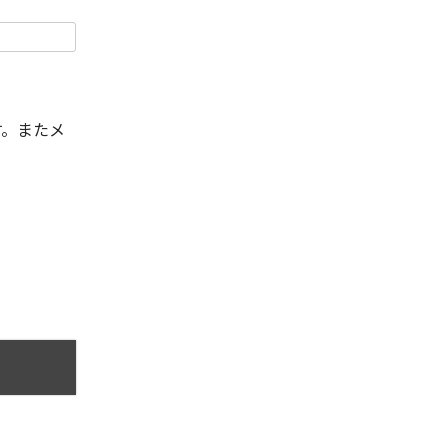
す。またメ
。