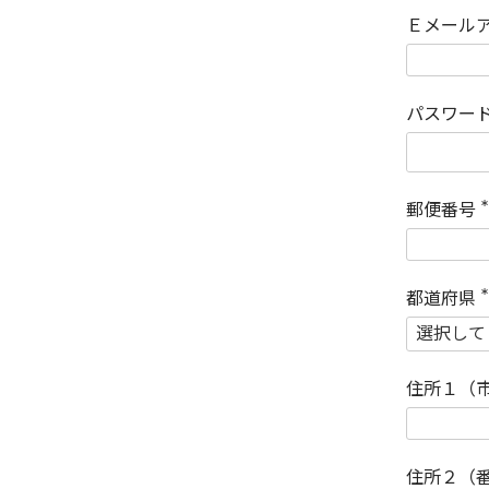
Ｅメール
パスワー
郵便番号
(
)
都道府県
(
)
住所１（
住所２（