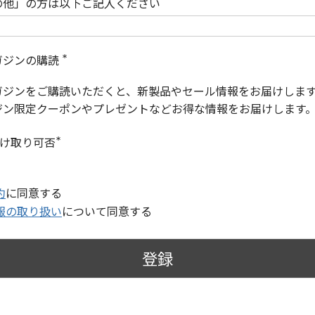
の他」の方は以下ご記入ください
ガジンの購読
(
必
ガジンをご購読いただくと、新製品やセール情報をお届けしま
須
)
ジン限定クーポンやプレゼントなどお得な情報をお届けします
受け取り可否
(
必
須
)
約
に同意する
報の取り扱い
について同意する
登録