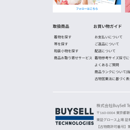
取扱商品
お買い物ガイド
着物を探す
お支払いについて
帯を探す
ご返品について
和装小物を探す
配送について
商品お取り寄せサービス
着物参考サイズ採寸に
よくあるご質問
商品ランクについて(当
古物営業法に基づく表
株式会社BuySell Tec
〒160-0004 東京都新
東証グロース上場 証券
【古物商許可番号】第30