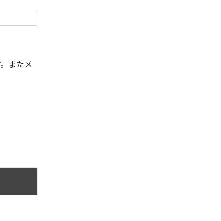
す。またメ
。