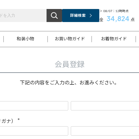
＞ 08/07：12時時点
詳細検索
34,824
全
点
和装小物
お買い物ガイド
お着物ガイド
会員登録
ス
お支払いについて
はじめてのお着物ガイド
新規会員登録
着物知識
スタッフブログ
サイズ案内
着物参考サイズ/採寸について
和色チャート集
お問い合わせ
処法
ご返品について
メールマガジンのご登録
着物販売方法について
関連サイト一覧
下記の内容をご入力の上、お進みください。
袋名古屋帯
黒留袖
帯締め
開き名
色留袖
帯揚げ
古屋帯
付下げ
帯締め
丸帯
色無地
作り帯
着物
配送について
商品ランクについて(当店基準)
帯揚げセット
ショール
小紋
浴衣
襦袢
和装コート
リガナ）
(
必
須