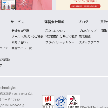
サービス
運営会社情報
ブログ
買取
新規会員登録
私たちについて
ブログトップ
買取
メールマガジンのご登録
特定商取引に基づく表示
着物知識
お問い合わせ
プライバシーポリシー
スタッフブログ
ついて
関連サイト一覧
店基準)
示
hnologies
宿区四谷4-28-8 PALTビル
コード：7685
1041408603号
©BuySell Technologies