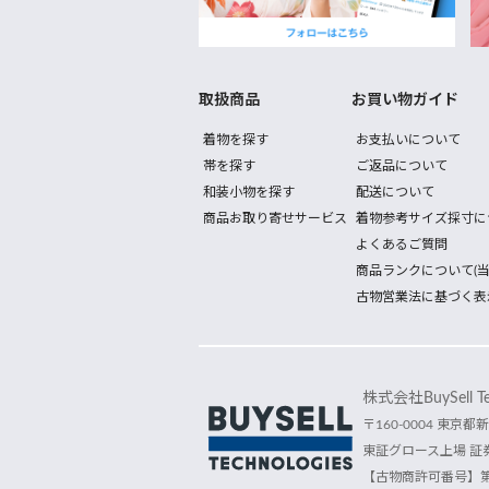
取扱商品
お買い物ガイド
着物を探す
お支払いについて
帯を探す
ご返品について
和装小物を探す
配送について
商品お取り寄せサービス
着物参考サイズ採寸に
よくあるご質問
商品ランクについて(当
古物営業法に基づく表
株式会社BuySell Tec
〒160-0004 東京都新
東証グロース上場 証券
【古物商許可番号】第30