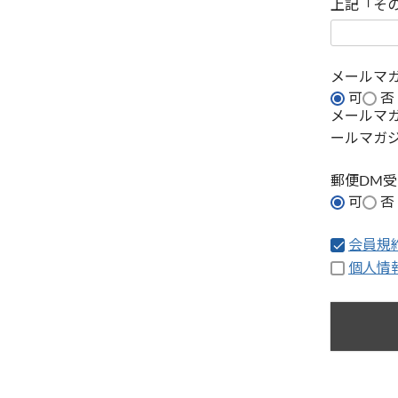
上記「そ
メールマ
可
否
メールマ
ールマガ
郵便DM
可
否
会員規
個人情