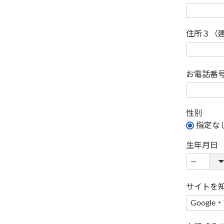
住所３（
お電話番
性別
指定な
生年月日
サイトを