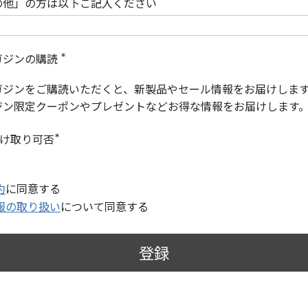
の他」の方は以下ご記入ください
ガジンの購読
(
必
ガジンをご購読いただくと、新製品やセール情報をお届けしま
須
)
ジン限定クーポンやプレゼントなどお得な情報をお届けします
受け取り可否
(
必
須
)
約
に同意する
報の取り扱い
について同意する
登録