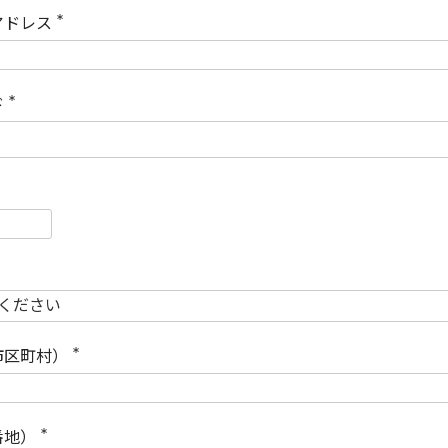
)
アドレス
(
必
須
)
ド
(
必
須
)
必
須
必
須
市区町村）
(
必
須
)
番地）