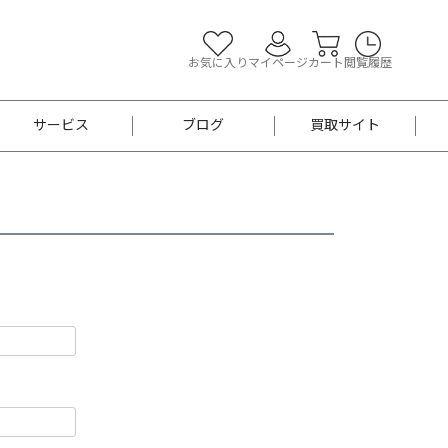
お気に入り
マイページ
カート
閲覧履歴
サービス
ブログ
買取サイト
よくあるご質問
お買い物診断
半幅帯
帯留め
お召
男性用帯
着物帯
新品
セット
袴
男性用