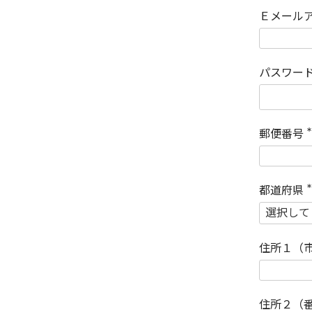
Ｅメール
パスワー
郵便番号
(
)
都道府県
(
)
住所１（
住所２（