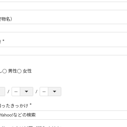
(
必
須
)
建物名）
号
(
必
須
)
し
男性
女性
知ったきっかけ
(
必
須
)