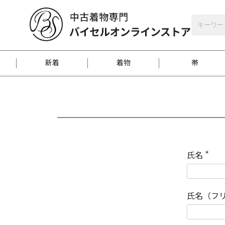
バイセルオンラインストア
会員登録
新着
着物
帯
お客様に届くまで
商品お取り寄せサービ
ご注文方法のご案内
お着物がにおう時の対
和装バッグ
訪問着
袋帯
名古屋帯
振袖
反物
梱包方法のご案内
氏名
(
必
須
江戸小紋
紬
)
氏名（フ