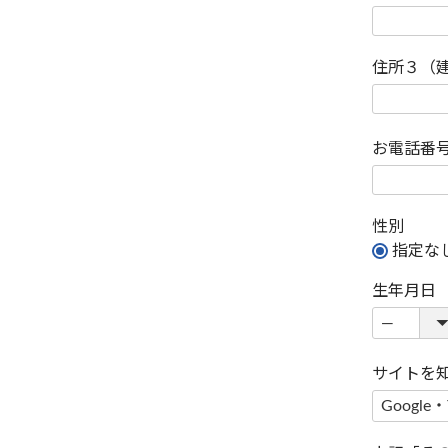
住所３（
お電話番
性別
指定な
生年月日
サイトを