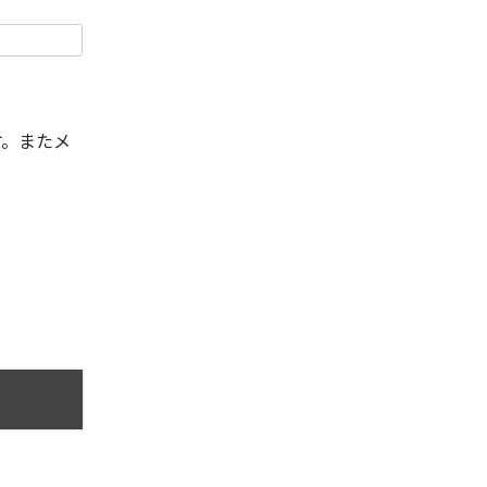
す。またメ
。