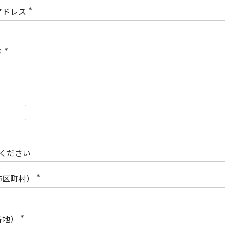
)
アドレス
(
必
須
)
ド
(
必
須
)
必
須
必
須
市区町村）
(
必
須
)
番地）