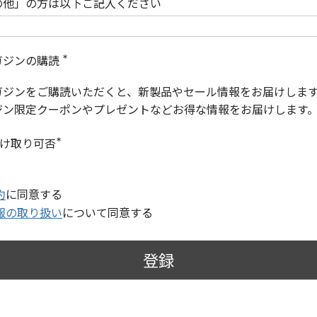
の他」の方は以下ご記入ください
ガジンの購読
(
必
ガジンをご購読いただくと、新製品やセール情報をお届けしま
須
)
ジン限定クーポンやプレゼントなどお得な情報をお届けします
受け取り可否
(
必
須
)
約
に同意する
報の取り扱い
について同意する
登録