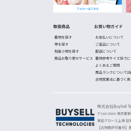
取扱商品
お買い物ガイド
着物を探す
お支払いについて
帯を探す
ご返品について
和装小物を探す
配送について
商品お取り寄せサービス
着物参考サイズ採寸に
よくあるご質問
商品ランクについて(当
古物営業法に基づく表
株式会社BuySell Tec
〒160-0004 東京都新
東証グロース上場 証券
【古物商許可番号】第30