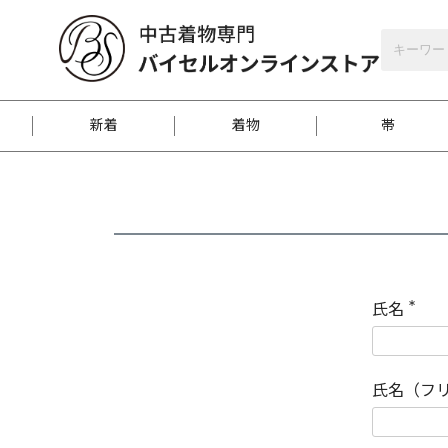
バイセルオンラインストア
会員登録
新着
着物
帯
お客様に届くまで
商品お取り寄せサービ
ご注文方法のご案内
お着物がにおう時の対
和装バッグ
訪問着
袋帯
名古屋帯
振袖
反物
梱包方法のご案内
氏名
(
必
須
江戸小紋
紬
)
氏名（フ