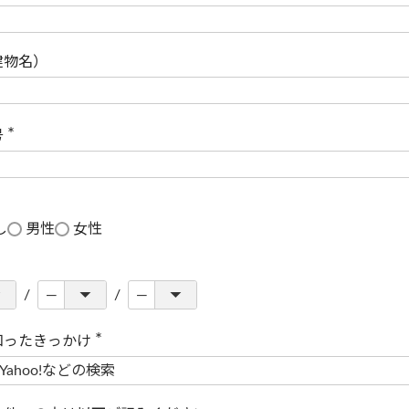
(
必
須
)
建物名）
号
(
必
須
)
し
男性
女性
知ったきっかけ
(
必
須
)