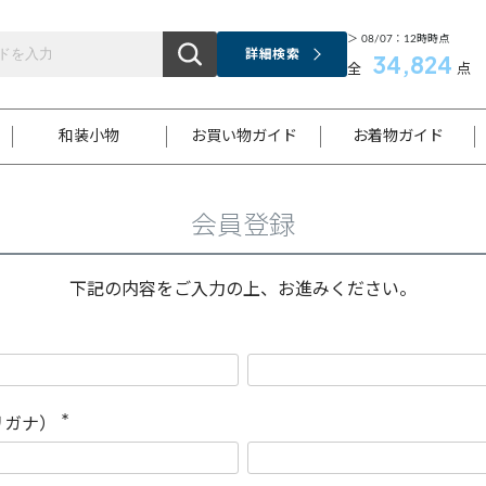
＞ 08/07：12時時点
詳細検索
34,824
全
点
和装小物
お買い物ガイド
お着物ガイド
会員登録
ス
お支払いについて
はじめてのお着物ガイド
新規会員登録
着物知識
スタッフブログ
サイズ案内
着物参考サイズ/採寸について
和色チャート集
お問い合わせ
処法
ご返品について
メールマガジンのご登録
着物販売方法について
関連サイト一覧
下記の内容をご入力の上、お進みください。
袋名古屋帯
黒留袖
帯締め
開き名
色留袖
帯揚げ
古屋帯
付下げ
帯締め
丸帯
色無地
作り帯
着物
配送について
商品ランクについて(当店基準)
帯揚げセット
ショール
小紋
浴衣
襦袢
和装コート
リガナ）
(
必
須