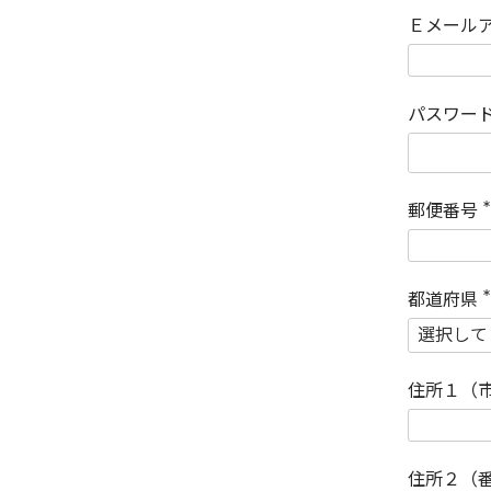
Ｅメール
パスワー
郵便番号
(
)
都道府県
(
)
住所１（
住所２（