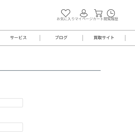
お気に入り
マイページ
カート
閲覧履歴
サービス
ブログ
買取サイト
よくあるご質問
お買い物診断
半幅帯
帯留め
お召
男性用帯
着物帯
新品
セット
袴
男性用