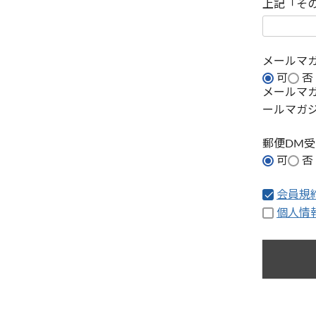
上記「そ
メールマ
可
否
メールマ
ールマガ
郵便DM
可
否
会員規
個人情