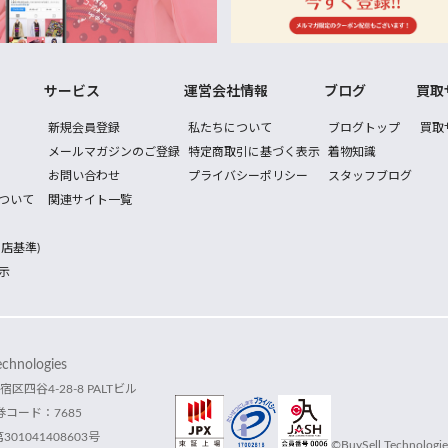
サービス
運営会社情報
ブログ
買取
新規会員登録
私たちについて
ブログトップ
買取
メールマガジンのご登録
特定商取引に基づく表示
着物知識
お問い合わせ
プライバシーポリシー
スタッフブログ
ついて
関連サイト一覧
店基準)
示
hnologies
宿区四谷4-28-8 PALTビル
コード：7685
1041408603号
©BuySell Technologies