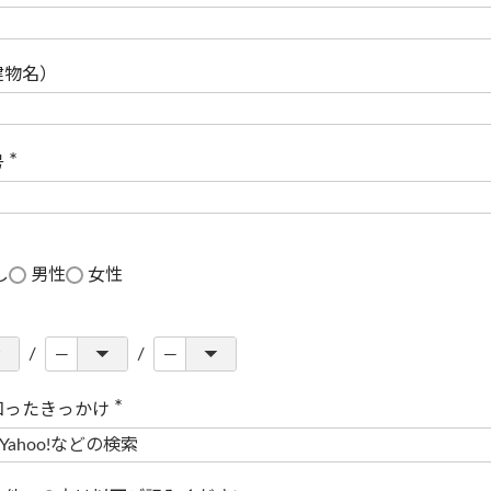
(
必
須
)
建物名）
号
(
必
須
)
し
男性
女性
知ったきっかけ
(
必
須
)