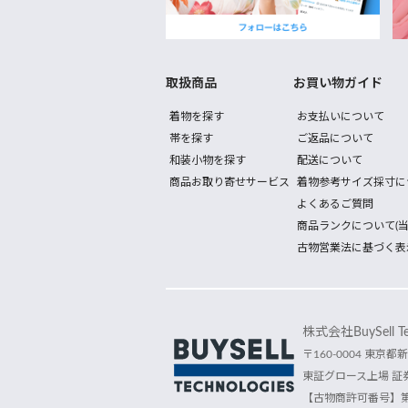
取扱商品
お買い物ガイド
着物を探す
お支払いについて
帯を探す
ご返品について
和装小物を探す
配送について
商品お取り寄せサービス
着物参考サイズ採寸に
よくあるご質問
商品ランクについて(当
古物営業法に基づく表
株式会社BuySell Tec
〒160-0004 東京都新
東証グロース上場 証券
【古物商許可番号】第30