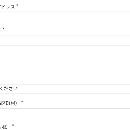
)
アドレス
(
必
須
)
ド
(
必
須
)
必
須
必
須
市区町村）
(
必
須
)
番地）