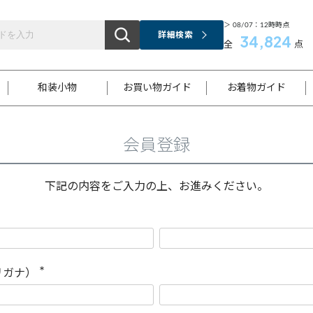
＞ 08/07：12時時点
詳細検索
34,824
全
点
和装小物
お買い物ガイド
お着物ガイド
会員登録
ス
お支払いについて
はじめてのお着物ガイド
新規会員登録
着物知識
スタッフブログ
サイズ案内
着物参考サイズ/採寸について
和色チャート集
お問い合わせ
処法
ご返品について
メールマガジンのご登録
着物販売方法について
関連サイト一覧
下記の内容をご入力の上、お進みください。
袋名古屋帯
黒留袖
帯締め
開き名
色留袖
帯揚げ
古屋帯
付下げ
帯締め
丸帯
色無地
作り帯
着物
配送について
商品ランクについて(当店基準)
帯揚げセット
ショール
小紋
浴衣
襦袢
和装コート
リガナ）
(
必
須