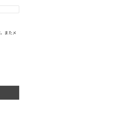
す。またメ
。