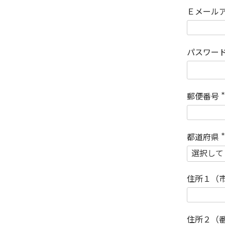
Ｅメール
パスワー
郵便番号
(
)
都道府県
(
)
住所１（
住所２（