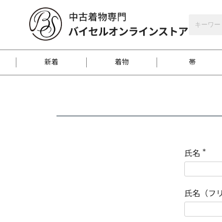
バイセルオンラインストア
会員登録
新着
着物
帯
お客様に届くまで
商品お取り寄せサービ
ご注文方法のご案内
お着物がにおう時の対
和装バッグ
訪問着
袋帯
名古屋帯
振袖
反物
梱包方法のご案内
氏名
(
必
須
江戸小紋
紬
)
氏名（フ