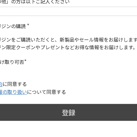
の他」の方は以下ご記入ください
ガジンの購読
(
必
ガジンをご購読いただくと、新製品やセール情報をお届けしま
須
)
ジン限定クーポンやプレゼントなどお得な情報をお届けします
受け取り可否
(
必
須
)
約
に同意する
報の取り扱い
について同意する
登録