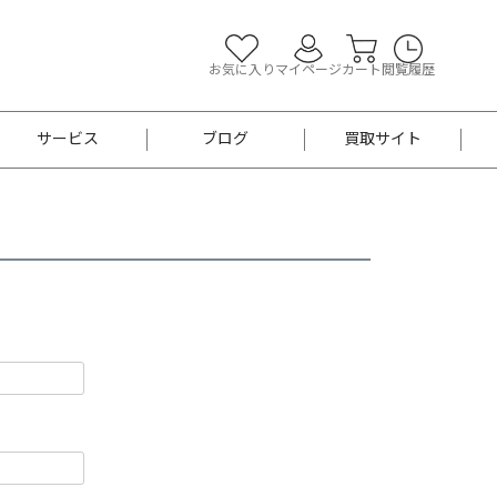
お気に入り
マイページ
カート
閲覧履歴
サービス
ブログ
買取サイト
よくあるご質問
お買い物診断
半幅帯
帯留め
お召
男性用帯
着物帯
新品
セット
袴
男性用