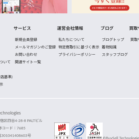
サービス
運営会社情報
ブログ
買取
新規会員登録
私たちについて
ブログトップ
買取
メールマガジンのご登録
特定商取引に基づく表示
着物知識
お問い合わせ
プライバシーポリシー
スタッフブログ
ついて
関連サイト一覧
店基準)
示
hnologies
宿区四谷4-28-8 PALTビル
コード：7685
1041408603号
©BuySell Technologies