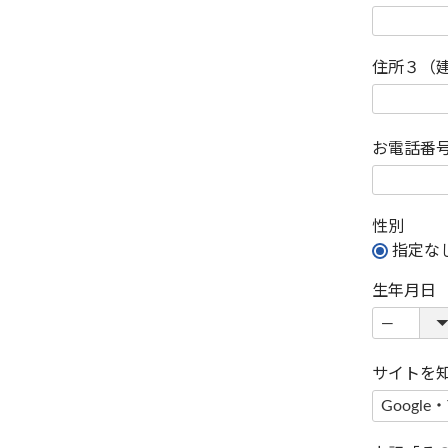
住所３（
お電話番
性別
指定な
生年月日
サイトを