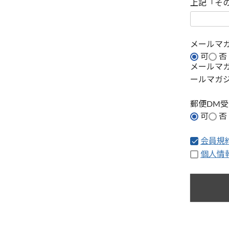
上記「そ
メールマ
可
否
メールマ
ールマガ
郵便DM
可
否
会員規
個人情