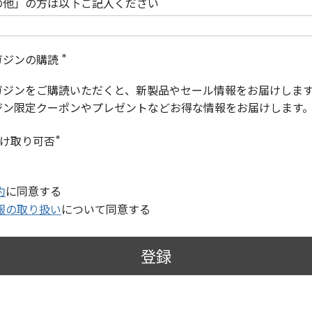
の他」の方は以下ご記入ください
ガジンの購読
(
必
ガジンをご購読いただくと、新製品やセール情報をお届けしま
須
)
ジン限定クーポンやプレゼントなどお得な情報をお届けします
受け取り可否
(
必
須
)
約
に同意する
報の取り扱い
について同意する
登録