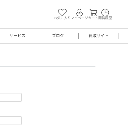
お気に入り
マイページ
カート
閲覧履歴
サービス
ブログ
買取サイト
よくあるご質問
お買い物診断
半幅帯
帯留め
お召
男性用帯
着物帯
新品
セット
袴
男性用