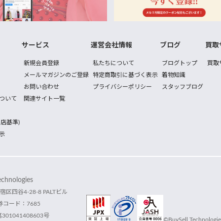
サービス
運営会社情報
ブログ
買取
新規会員登録
私たちについて
ブログトップ
買取
メールマガジンのご登録
特定商取引に基づく表示
着物知識
お問い合わせ
プライバシーポリシー
スタッフブログ
ついて
関連サイト一覧
店基準)
示
hnologies
宿区四谷4-28-8 PALTビル
コード：7685
1041408603号
©BuySell Technologies