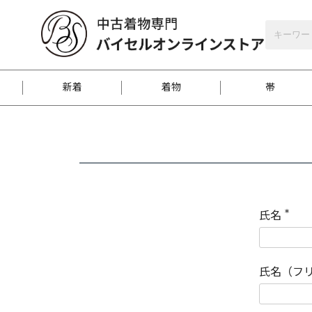
バイセルオンラインストア
会員登録
新着
着物
帯
お客様に届くまで
商品お取り寄せサービ
ご注文方法のご案内
お着物がにおう時の対
和装バッグ
訪問着
袋帯
名古屋帯
振袖
反物
梱包方法のご案内
氏名
(
必
須
江戸小紋
紬
)
氏名（フ