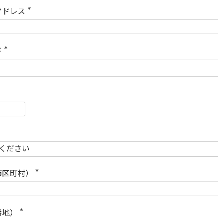
)
アドレス
(
必
須
)
ド
(
必
須
)
必
須
必
須
市区町村）
(
必
須
)
番地）