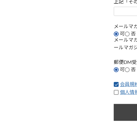
上記「そ
メールマ
可
否
メールマ
ールマガ
郵便DM
可
否
会員規
個人情