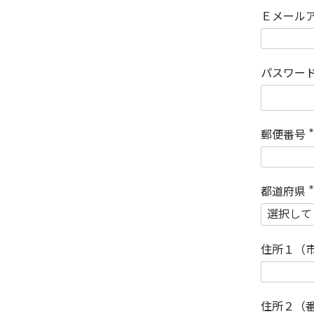
Ｅメール
パスワー
郵便番号
(
)
都道府県
(
)
住所１（
住所２（