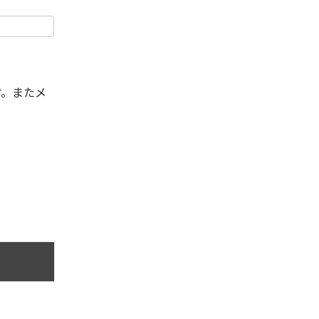
す。またメ
。