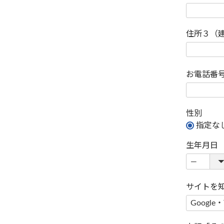
住所３（
お電話番
性別
指定な
生年月日
サイトを