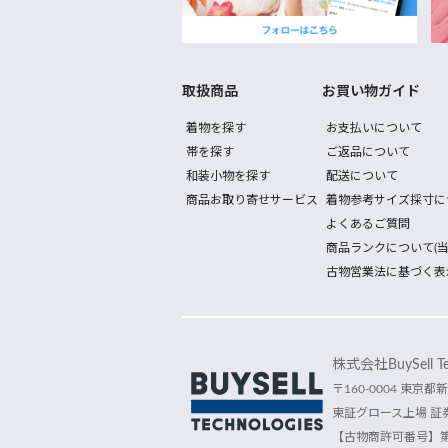
取扱商品
お買い物ガイド
着物を探す
お支払いについて
帯を探す
ご返品について
和装小物を探す
配送について
商品お取り寄せサービス
着物参考サイズ採寸に
よくあるご質問
商品ランクについて(当
古物営業法に基づく表
株式会社BuySell Tec
〒160-0004 東京都新
東証グロース上場 証券
【古物商許可番号】第30