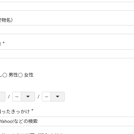
(
必
須
)
建物名）
号
(
必
須
)
し
男性
女性
知ったきっかけ
(
必
須
)