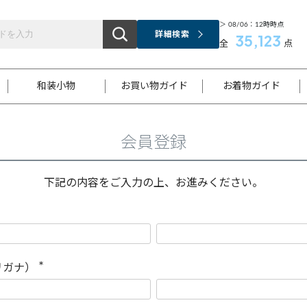
＞ 08/06：12時時点
詳細検索
35,123
全
点
和装小物
お買い物ガイド
お着物ガイド
会員登録
ス
お支払いについて
はじめてのお着物ガイド
新規会員登録
着物知識
スタッフブログ
サイズ案内
着物参考サイズ/採寸について
和色チャート集
お問い合わせ
処法
ご返品について
メールマガジンのご登録
着物販売方法について
関連サイト一覧
下記の内容をご入力の上、お進みください。
袋名古屋帯
黒留袖
帯締め
開き名
色留袖
帯揚げ
古屋帯
付下げ
帯締め
丸帯
色無地
作り帯
着物
配送について
商品ランクについて(当店基準)
帯揚げセット
ショール
小紋
浴衣
襦袢
和装コート
リガナ）
(
必
須