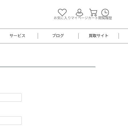
お気に入り
マイページ
カート
閲覧履歴
サービス
ブログ
買取サイト
よくあるご質問
お買い物診断
半幅帯
帯留め
お召
男性用帯
着物帯
新品
セット
袴
男性用