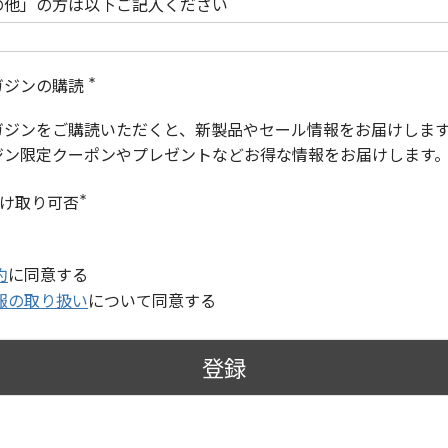
の他」の方は以下ご記入ください
ガジンの購読
(
必
ガジンをご購読いただくと、新製品やセール情報をお届けしま
須
)
ジン限定クーポンやプレゼントなどお得な情報をお届けします
受け取り可否
(
必
須
)
約
に同意する
報の取り扱い
について同意する
登録