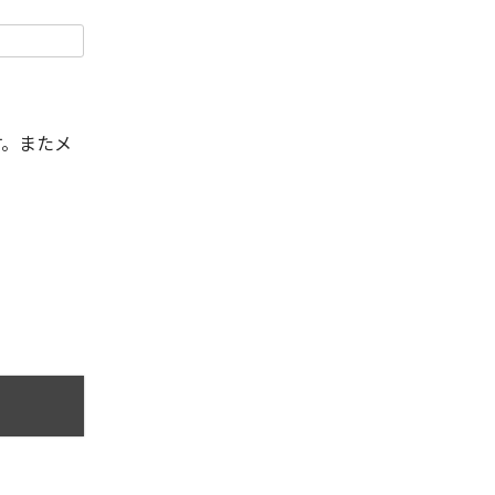
す。またメ
。