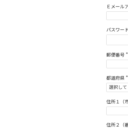
Ｅメール
パスワー
郵便番号
(
)
都道府県
(
)
住所１（
住所２（