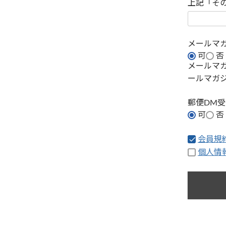
上記「そ
メールマ
可
否
メールマ
ールマガ
郵便DM
可
否
会員規
個人情