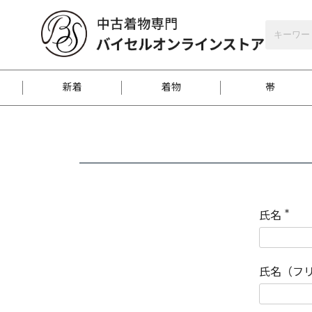
バイセルオンラインストア
会員登録
新着
着物
帯
お客様に届くまで
商品お取り寄せサービ
ご注文方法のご案内
お着物がにおう時の対
和装バッグ
訪問着
袋帯
名古屋帯
振袖
反物
梱包方法のご案内
氏名
(
必
須
江戸小紋
紬
)
氏名（フ