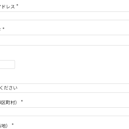
)
アドレス
(
必
須
)
ド
(
必
須
)
必
須
必
須
市区町村）
(
必
須
)
番地）