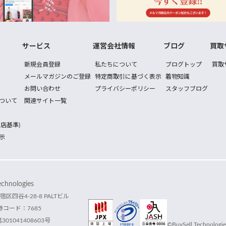
サービス
運営会社情報
ブログ
買取
新規会員登録
私たちについて
ブログトップ
買取
メールマガジンのご登録
特定商取引に基づく表示
着物知識
お問い合わせ
プライバシーポリシー
スタッフブログ
ついて
関連サイト一覧
店基準)
示
hnologies
宿区四谷4-28-8 PALTビル
コード：7685
1041408603号
©BuySell Technologies