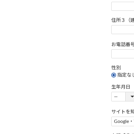
住所３（
お電話番
性別
指定な
生年月日
サイトを