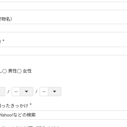
(
必
須
)
建物名）
号
(
必
須
)
し
男性
女性
知ったきっかけ
(
必
須
)