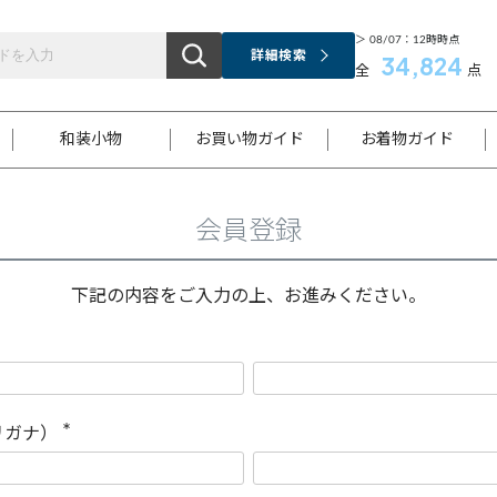
＞ 08/07：12時時点
詳細検索
34,824
全
点
和装小物
お買い物ガイド
お着物ガイド
会員登録
ス
お支払いについて
はじめてのお着物ガイド
新規会員登録
着物知識
スタッフブログ
サイズ案内
着物参考サイズ/採寸について
和色チャート集
お問い合わせ
処法
ご返品について
メールマガジンのご登録
着物販売方法について
関連サイト一覧
下記の内容をご入力の上、お進みください。
袋名古屋帯
黒留袖
帯締め
開き名
色留袖
帯揚げ
古屋帯
付下げ
帯締め
丸帯
色無地
作り帯
着物
配送について
商品ランクについて(当店基準)
帯揚げセット
ショール
小紋
浴衣
襦袢
和装コート
リガナ）
(
必
須