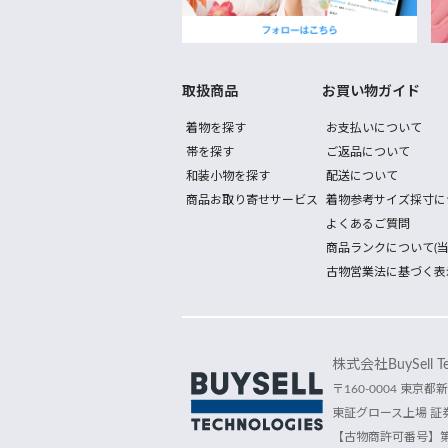
取扱商品
お買い物ガイド
着物を探す
お支払いについて
帯を探す
ご返品について
和装小物を探す
配送について
商品お取り寄せサービス
着物参考サイズ採寸に
よくあるご質問
商品ランクについて(当
古物営業法に基づく表
株式会社BuySell Tec
〒160-0004 東京都新
東証グロース上場 証券
【古物商許可番号】第30