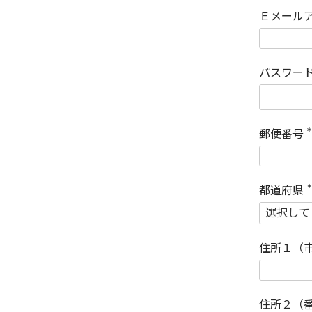
Ｅメール
パスワー
郵便番号
(
)
都道府県
(
)
住所１（
住所２（