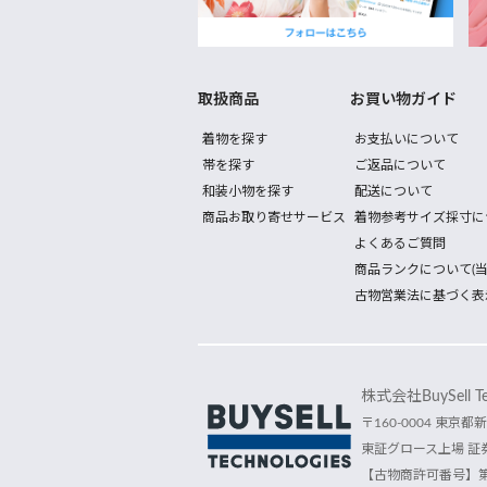
取扱商品
お買い物ガイド
着物を探す
お支払いについて
帯を探す
ご返品について
和装小物を探す
配送について
商品お取り寄せサービス
着物参考サイズ採寸に
よくあるご質問
商品ランクについて(当
古物営業法に基づく表
株式会社BuySell Tec
〒160-0004 東京都新
東証グロース上場 証券
【古物商許可番号】第30