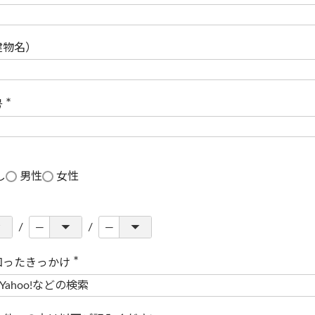
(
必
須
)
建物名）
号
(
必
須
)
し
男性
女性
知ったきっかけ
(
必
須
)