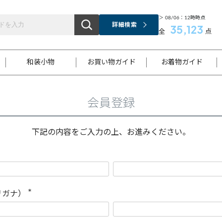
＞ 08/06：12時時点
詳細検索
35,123
全
点
和装小物
お買い物ガイド
お着物ガイド
会員登録
ス
お支払いについて
はじめてのお着物ガイド
新規会員登録
着物知識
スタッフブログ
サイズ案内
着物参考サイズ/採寸について
和色チャート集
お問い合わせ
処法
ご返品について
メールマガジンのご登録
着物販売方法について
関連サイト一覧
下記の内容をご入力の上、お進みください。
袋名古屋帯
黒留袖
帯締め
開き名
色留袖
帯揚げ
古屋帯
付下げ
帯締め
丸帯
色無地
作り帯
着物
配送について
商品ランクについて(当店基準)
帯揚げセット
ショール
小紋
浴衣
襦袢
和装コート
リガナ）
(
必
須