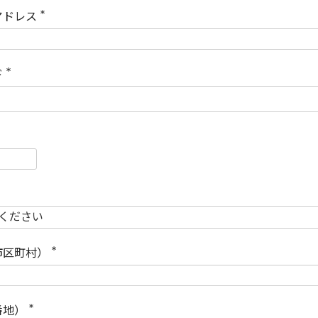
)
アドレス
(
必
須
)
ド
(
必
須
)
必
須
必
須
市区町村）
(
必
須
)
番地）