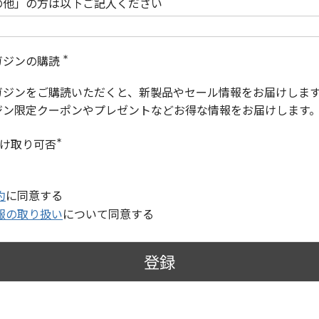
の他」の方は以下ご記入ください
ガジンの購読
(
必
ガジンをご購読いただくと、新製品やセール情報をお届けしま
須
)
ジン限定クーポンやプレゼントなどお得な情報をお届けします
受け取り可否
(
必
須
)
約
に同意する
報の取り扱い
について同意する
登録