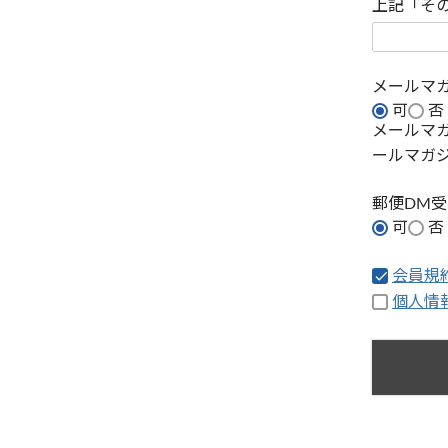
上記「そ
メールマ
可
否
メールマ
ールマガ
郵便DM
可
否
会員規
個人情