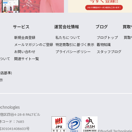
サービス
運営会社情報
ブログ
買取
新規会員登録
私たちについて
ブログトップ
買取
メールマガジンのご登録
特定商取引に基づく表示
着物知識
お問い合わせ
プライバシーポリシー
スタッフブログ
ついて
関連サイト一覧
店基準)
示
hnologies
宿区四谷4-28-8 PALTビル
コード：7685
1041408603号
©BuySell Technologies