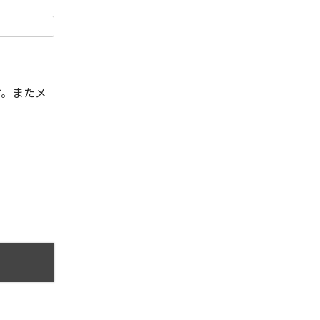
す。またメ
。