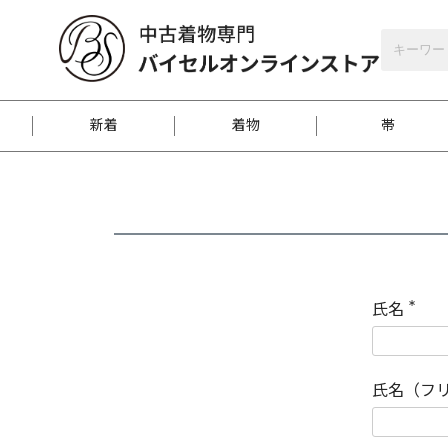
バイセルオンラインストア
会員登録
新着
着物
帯
お客様に届くまで
商品お取り寄せサービ
ご注文方法のご案内
お着物がにおう時の対
和装バッグ
訪問着
袋帯
名古屋帯
振袖
反物
梱包方法のご案内
氏名
(
必
須
江戸小紋
紬
)
氏名（フ