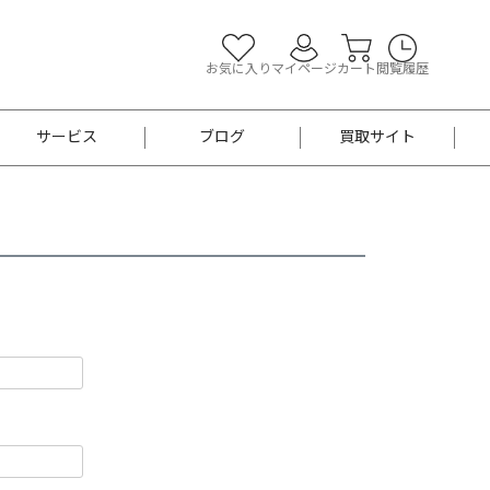
お気に入り
マイページ
カート
閲覧履歴
サービス
ブログ
買取サイト
よくあるご質問
お買い物診断
半幅帯
帯留め
お召
男性用帯
着物帯
新品
セット
袴
男性用