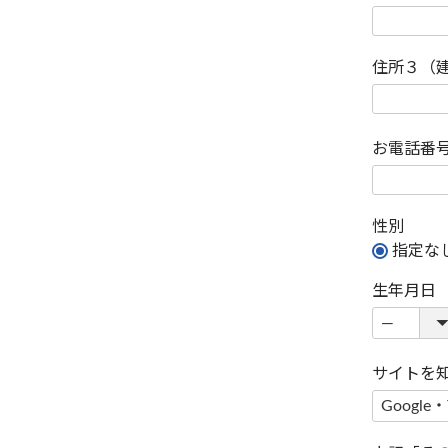
住所３（
お電話番
性別
指定な
生年月日
サイトを