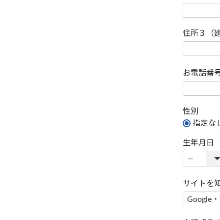
住所３（
お電話番
性別
指定な
生年月日
サイトを