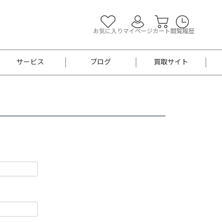
お気に入り
マイページ
カート
閲覧履歴
サービス
ブログ
買取サイト
よくあるご質問
お買い物診断
半幅帯
帯留め
お召
男性用帯
着物帯
新品
セット
袴
男性用