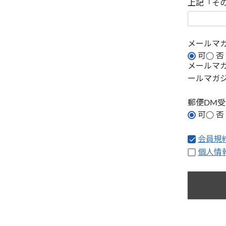
上記「そ
メールマ
可
否
メールマ
ールマガ
郵便DM
可
否
会員規
個人情