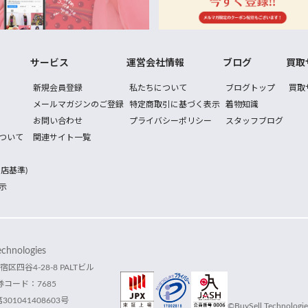
サービス
運営会社情報
ブログ
買取
新規会員登録
私たちについて
ブログトップ
買取
メールマガジンのご登録
特定商取引に基づく表示
着物知識
お問い合わせ
プライバシーポリシー
スタッフブログ
ついて
関連サイト一覧
店基準)
示
hnologies
宿区四谷4-28-8 PALTビル
コード：7685
1041408603号
©BuySell Technologies