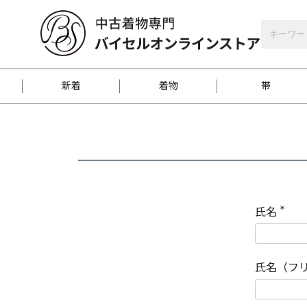
バイセルオンラインストア
会員登録
新着
着物
帯
お客様に届くまで
商品お取り寄せサービ
ご注文方法のご案内
お着物がにおう時の対
和装バッグ
訪問着
袋帯
名古屋帯
振袖
反物
梱包方法のご案内
氏名
(
必
須
江戸小紋
紬
)
氏名（フ