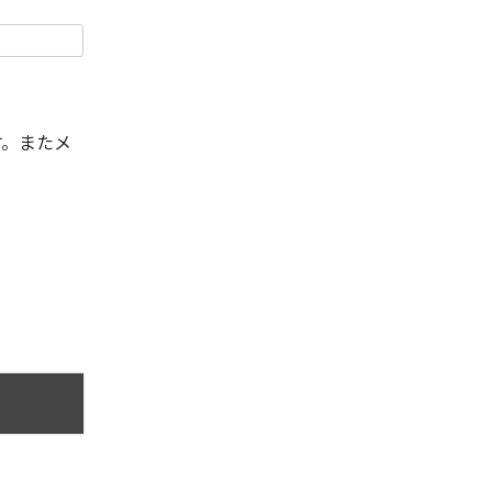
す。またメ
。