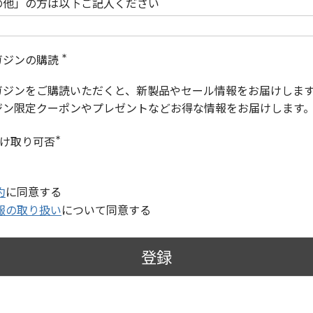
の他」の方は以下ご記入ください
ガジンの購読
(
必
ガジンをご購読いただくと、新製品やセール情報をお届けしま
須
)
ジン限定クーポンやプレゼントなどお得な情報をお届けします
受け取り可否
(
必
須
)
約
に同意する
報の取り扱い
について同意する
登録