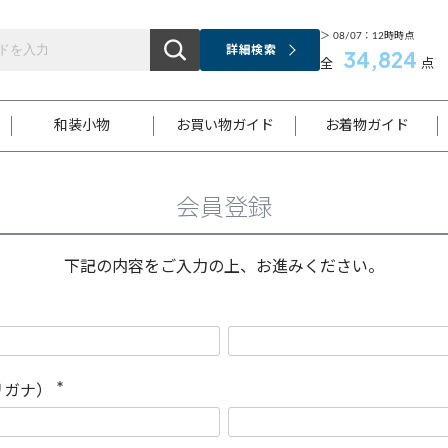
＞ 08/07：12時時点
詳細検索
34,824
全
点
和装小物
お買い物ガイド
お着物ガイド
会員登録
ス
お支払いについて
はじめてのお着物ガイド
新規会員登録
着物知識
スタッフブログ
サイズ案内
着物参考サイズ/採寸について
和色チャート集
お問い合わせ
処法
ご返品について
メールマガジンのご登録
着物販売方法について
関連サイト一覧
下記の内容をご入力の上、お進みください。
袋名古屋帯
黒留袖
帯締め
開き名
色留袖
帯揚げ
古屋帯
付下げ
帯締め
丸帯
色無地
作り帯
着物
配送について
商品ランクについて(当店基準)
帯揚げセット
ショール
小紋
浴衣
襦袢
和装コート
リガナ）
(
必
須