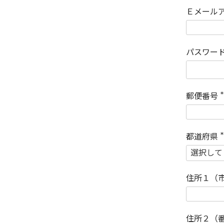
Ｅメール
パスワー
郵便番号
(
)
都道府県
(
)
住所１（
住所２（