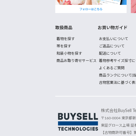
取扱商品
お買い物ガイド
着物を探す
お支払いについて
帯を探す
ご返品について
和装小物を探す
配送について
商品お取り寄せサービス
着物参考サイズ採寸に
よくあるご質問
商品ランクについて(当
古物営業法に基づく表
株式会社BuySell Tec
〒160-0004 東京都新
東証グロース上場 証券
【古物商許可番号】第30