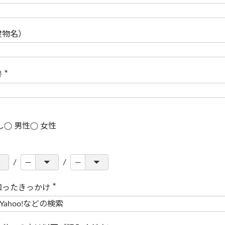
(
必
須
)
建物名）
号
(
必
須
)
し
男性
女性
知ったきっかけ
(
必
須
)