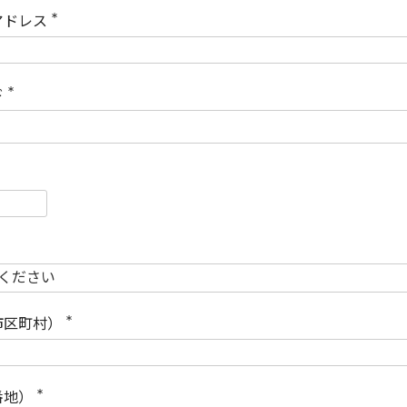
)
アドレス
(
必
須
)
ド
(
必
須
)
必
須
必
須
市区町村）
(
必
須
)
番地）