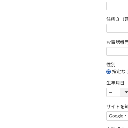
住所３（
お電話番
性別
指定な
生年月日
サイトを