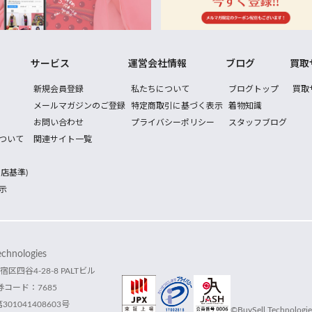
サービス
運営会社情報
ブログ
買取
新規会員登録
私たちについて
ブログトップ
買取
メールマガジンのご登録
特定商取引に基づく表示
着物知識
お問い合わせ
プライバシーポリシー
スタッフブログ
ついて
関連サイト一覧
店基準)
示
hnologies
宿区四谷4-28-8 PALTビル
コード：7685
1041408603号
©BuySell Technologies