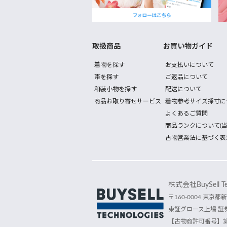
取扱商品
お買い物ガイド
着物を探す
お支払いについて
帯を探す
ご返品について
和装小物を探す
配送について
商品お取り寄せサービス
着物参考サイズ採寸に
よくあるご質問
商品ランクについて(当
古物営業法に基づく表
株式会社BuySell Tec
〒160-0004 東京都新
東証グロース上場 証券
【古物商許可番号】第30