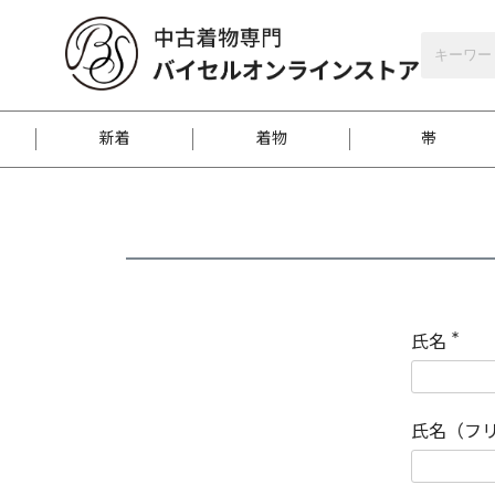
バイセルオンラインストア
会員登録
新着
着物
帯
お客様に届くまで
商品お取り寄せサービ
ご注文方法のご案内
お着物がにおう時の対
和装バッグ
訪問着
袋帯
名古屋帯
振袖
反物
梱包方法のご案内
氏名
(
必
須
江戸小紋
紬
)
氏名（フ