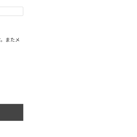
す。またメ
。