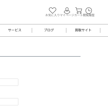
お気に入り
マイページ
カート
閲覧履歴
サービス
ブログ
買取サイト
よくあるご質問
お買い物診断
半幅帯
帯留め
お召
男性用帯
着物帯
新品
セット
袴
男性用