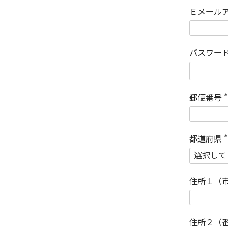
Ｅメール
パスワー
郵便番号
(
)
都道府県
(
)
住所１（
住所２（