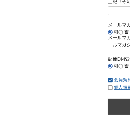
上記「そ
メールマ
可
否
メールマ
ールマガ
郵便DM
可
否
会員規
個人情