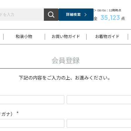
＞ 08/06：12時時点
詳細検索
35,123
全
点
和装小物
お買い物ガイド
お着物ガイド
会員登録
ス
お支払いについて
はじめてのお着物ガイド
新規会員登録
着物知識
スタッフブログ
サイズ案内
着物参考サイズ/採寸について
和色チャート集
お問い合わせ
処法
ご返品について
メールマガジンのご登録
着物販売方法について
関連サイト一覧
下記の内容をご入力の上、お進みください。
袋名古屋帯
黒留袖
帯締め
開き名
色留袖
帯揚げ
古屋帯
付下げ
帯締め
丸帯
色無地
作り帯
着物
配送について
商品ランクについて(当店基準)
帯揚げセット
ショール
小紋
浴衣
襦袢
和装コート
リガナ）
(
必
須