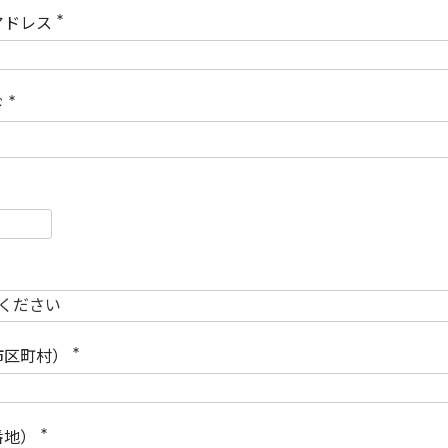
)
アドレス
(
必
須
)
ド
(
必
須
)
必
須
必
須
市区町村）
(
必
須
)
番地）