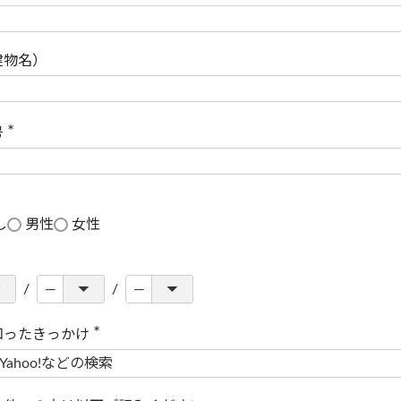
(
必
須
)
建物名）
号
(
必
須
)
し
男性
女性
知ったきっかけ
(
必
須
)