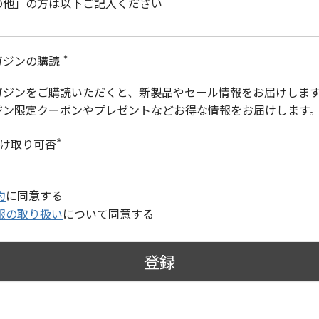
の他」の方は以下ご記入ください
ガジンの購読
(
必
ガジンをご購読いただくと、新製品やセール情報をお届けしま
須
)
ジン限定クーポンやプレゼントなどお得な情報をお届けします
受け取り可否
(
必
須
)
約
に同意する
報の取り扱い
について同意する
登録