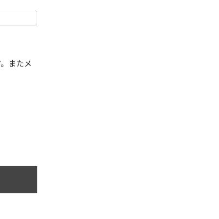
す。またメ
。