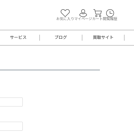
お気に入り
マイページ
カート
閲覧履歴
サービス
ブログ
買取サイト
よくあるご質問
お買い物診断
半幅帯
帯留め
お召
男性用帯
着物帯
新品
セット
袴
男性用