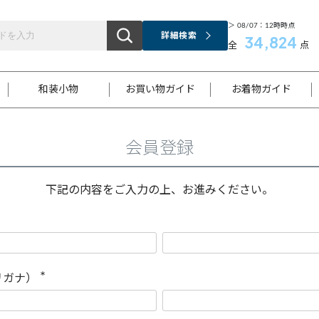
＞ 08/07：12時時点
詳細検索
34,824
全
点
和装小物
お買い物ガイド
お着物ガイド
会員登録
ス
お支払いについて
はじめてのお着物ガイド
新規会員登録
着物知識
スタッフブログ
サイズ案内
着物参考サイズ/採寸について
和色チャート集
お問い合わせ
処法
ご返品について
メールマガジンのご登録
着物販売方法について
関連サイト一覧
下記の内容をご入力の上、お進みください。
袋名古屋帯
黒留袖
帯締め
開き名
色留袖
帯揚げ
古屋帯
付下げ
帯締め
丸帯
色無地
作り帯
着物
配送について
商品ランクについて(当店基準)
帯揚げセット
ショール
小紋
浴衣
襦袢
和装コート
リガナ）
(
必
須