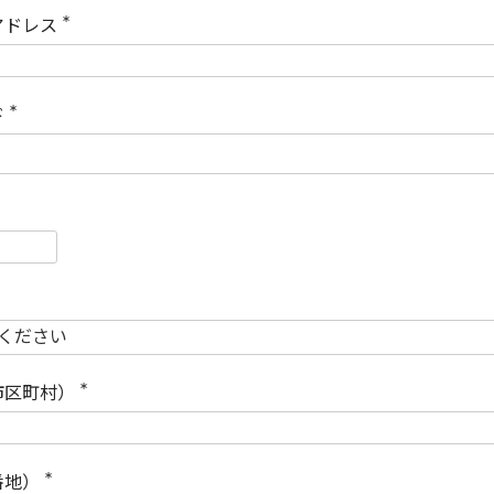
)
アドレス
(
必
須
)
ド
(
必
須
)
必
須
必
須
市区町村）
(
必
須
)
番地）