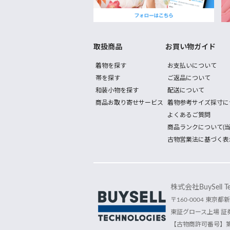
取扱商品
お買い物ガイド
着物を探す
お支払いについて
帯を探す
ご返品について
和装小物を探す
配送について
商品お取り寄せサービス
着物参考サイズ採寸に
よくあるご質問
商品ランクについて(当
古物営業法に基づく表
株式会社BuySell Tec
〒160-0004 東京都新
東証グロース上場 証券
【古物商許可番号】第30