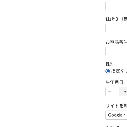
住所３（
お電話番
性別
指定な
生年月日
サイトを