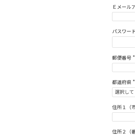
Ｅメール
パスワー
郵便番号
(
)
都道府県
(
)
住所１（
住所２（