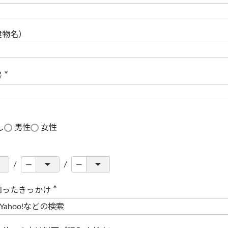
(
必
須
)
建物名）
号
(
必
須
)
し
男性
女性
知ったきっかけ
(
必
須
)