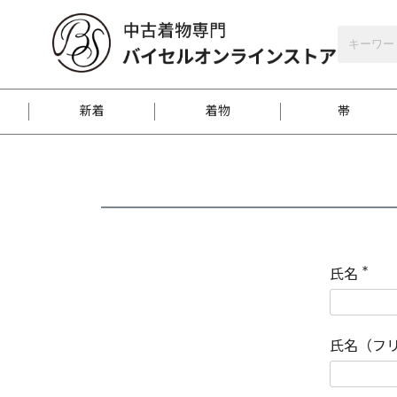
バイセルオンラインストア
会員登録
新着
着物
帯
お客様に届くまで
商品お取り寄せサービ
ご注文方法のご案内
お着物がにおう時の対
和装バッグ
訪問着
袋帯
名古屋帯
振袖
反物
梱包方法のご案内
氏名
(
必
須
江戸小紋
紬
)
氏名（フ