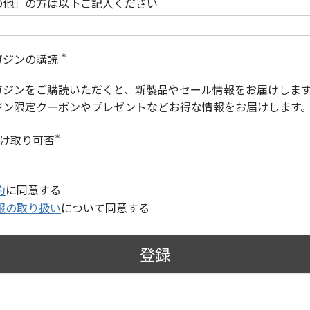
の他」の方は以下ご記入ください
ガジンの購読
(
必
ガジンをご購読いただくと、新製品やセール情報をお届けしま
須
)
ジン限定クーポンやプレゼントなどお得な情報をお届けします
受け取り可否
(
必
須
)
約
に同意する
報の取り扱い
について同意する
登録