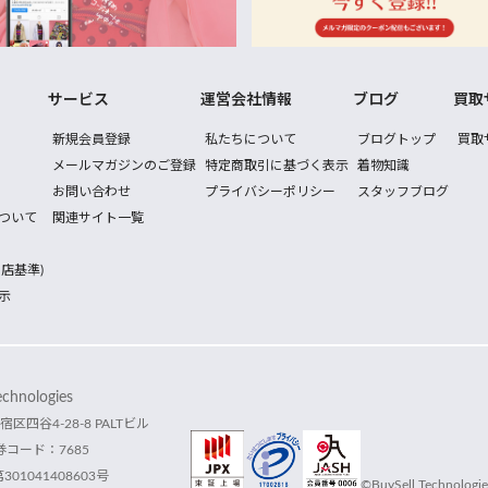
サービス
運営会社情報
ブログ
買取
新規会員登録
私たちについて
ブログトップ
買取
メールマガジンのご登録
特定商取引に基づく表示
着物知識
お問い合わせ
プライバシーポリシー
スタッフブログ
ついて
関連サイト一覧
店基準)
示
hnologies
宿区四谷4-28-8 PALTビル
コード：7685
1041408603号
©BuySell Technologies