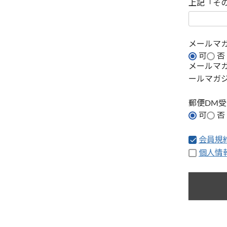
上記「そ
メールマ
可
否
メールマ
ールマガ
郵便DM
可
否
会員規
個人情