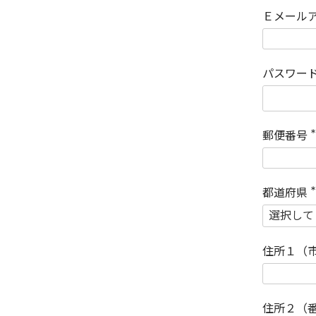
Ｅメール
パスワー
郵便番号
(
)
都道府県
(
)
住所１（
住所２（