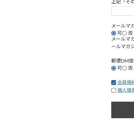
上記「そ
メールマ
可
否
メールマ
ールマガ
郵便DM
可
否
会員規
個人情