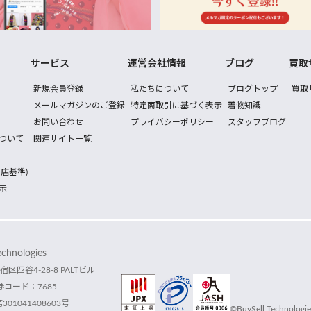
サービス
運営会社情報
ブログ
買取
新規会員登録
私たちについて
ブログトップ
買取
メールマガジンのご登録
特定商取引に基づく表示
着物知識
お問い合わせ
プライバシーポリシー
スタッフブログ
ついて
関連サイト一覧
店基準)
示
hnologies
宿区四谷4-28-8 PALTビル
コード：7685
1041408603号
©BuySell Technologies