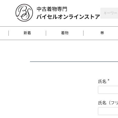
バイセルオンラインストア
会員登録
新着
着物
帯
お客様に届くまで
商品お取り寄せサービ
ご注文方法のご案内
お着物がにおう時の対
和装バッグ
訪問着
袋帯
名古屋帯
振袖
反物
梱包方法のご案内
氏名
(
必
須
江戸小紋
紬
)
氏名（フ