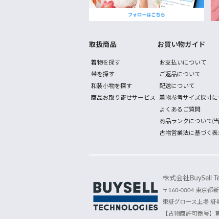
取扱商品
お買い物ガイド
着物を探す
お支払いについて
帯を探す
ご返品について
和装小物を探す
配送について
商品お取り寄せサービス
着物参考サイズ採寸に
よくあるご質問
商品ランクについて(当
古物営業法に基づく表
株式会社BuySell Tec
〒160-0004 東京都新
東証グロース上場 証券
【古物商許可番号】第30