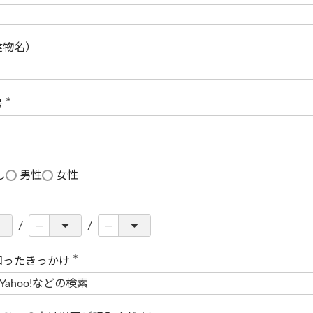
(
必
須
)
建物名）
号
(
必
須
)
し
男性
女性
知ったきっかけ
(
必
須
)