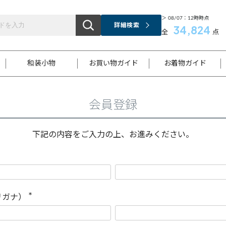
＞ 08/07：12時時点
詳細検索
34,824
全
点
和装小物
お買い物ガイド
お着物ガイド
会員登録
ス
お支払いについて
はじめてのお着物ガイド
新規会員登録
着物知識
スタッフブログ
サイズ案内
着物参考サイズ/採寸について
和色チャート集
お問い合わせ
処法
ご返品について
メールマガジンのご登録
着物販売方法について
関連サイト一覧
下記の内容をご入力の上、お進みください。
袋名古屋帯
黒留袖
帯締め
開き名
色留袖
帯揚げ
古屋帯
付下げ
帯締め
丸帯
色無地
作り帯
着物
配送について
商品ランクについて(当店基準)
帯揚げセット
ショール
小紋
浴衣
襦袢
和装コート
リガナ）
(
必
須