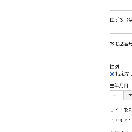
住所３（
お電話番
性別
指定な
生年月日
サイトを