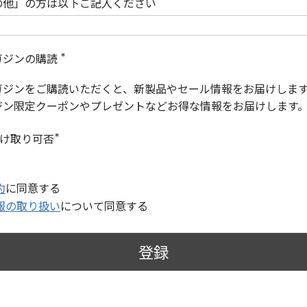
の他」の方は以下ご記入ください
ガジンの購読
(
必
ガジンをご購読いただくと、新製品やセール情報をお届けしま
須
)
ジン限定クーポンやプレゼントなどお得な情報をお届けします
受け取り可否
(
必
須
)
約
に同意する
報の取り扱い
について同意する
登録