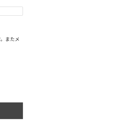
す。またメ
。