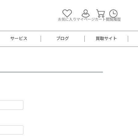
お気に入り
マイページ
カート
閲覧履歴
サービス
ブログ
買取サイト
よくあるご質問
お買い物診断
半幅帯
帯留め
お召
男性用帯
着物帯
新品
セット
袴
男性用