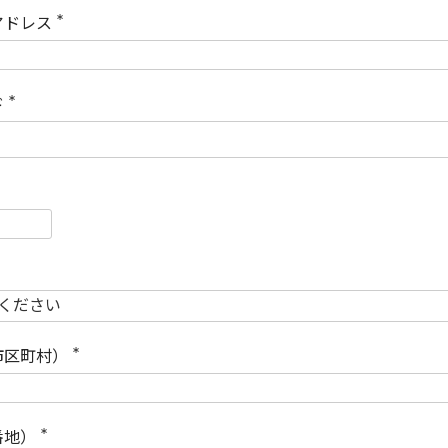
)
アドレス
(
必
須
)
ド
(
必
須
)
必
須
必
須
市区町村）
(
必
須
)
番地）