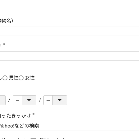
(
必
須
)
建物名）
号
(
必
須
)
し
男性
女性
知ったきっかけ
(
必
須
)