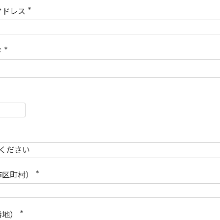
)
アドレス
(
必
須
)
ド
(
必
須
)
必
須
必
須
市区町村）
(
必
須
)
番地）