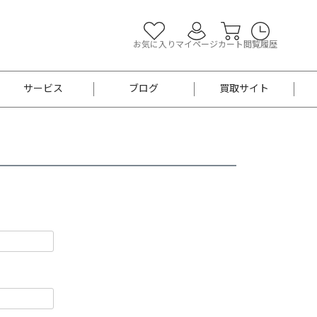
お気に入り
マイページ
カート
閲覧履歴
サービス
ブログ
買取サイト
よくあるご質問
お買い物診断
半幅帯
帯留め
お召
男性用帯
着物帯
新品
セット
袴
男性用