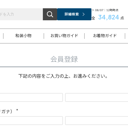
＞ 08/07：12時時点
詳細検索
34,824
全
点
和装小物
お買い物ガイド
お着物ガイド
会員登録
ス
お支払いについて
はじめてのお着物ガイド
新規会員登録
着物知識
スタッフブログ
サイズ案内
着物参考サイズ/採寸について
和色チャート集
お問い合わせ
処法
ご返品について
メールマガジンのご登録
着物販売方法について
関連サイト一覧
下記の内容をご入力の上、お進みください。
袋名古屋帯
黒留袖
帯締め
開き名
色留袖
帯揚げ
古屋帯
付下げ
帯締め
丸帯
色無地
作り帯
着物
配送について
商品ランクについて(当店基準)
帯揚げセット
ショール
小紋
浴衣
襦袢
和装コート
リガナ）
(
必
須