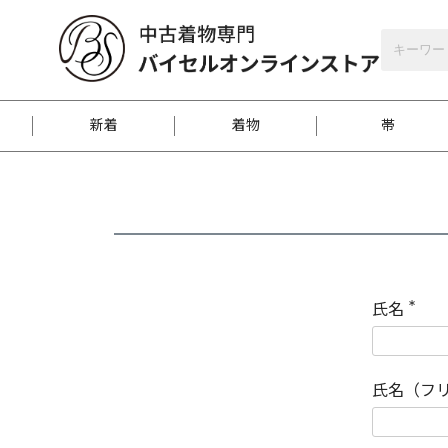
バイセルオンラインストア
会員登録
新着
着物
帯
お客様に届くまで
商品お取り寄せサービ
ご注文方法のご案内
お着物がにおう時の対
和装バッグ
訪問着
袋帯
名古屋帯
振袖
反物
梱包方法のご案内
氏名
(
必
須
江戸小紋
紬
)
氏名（フ