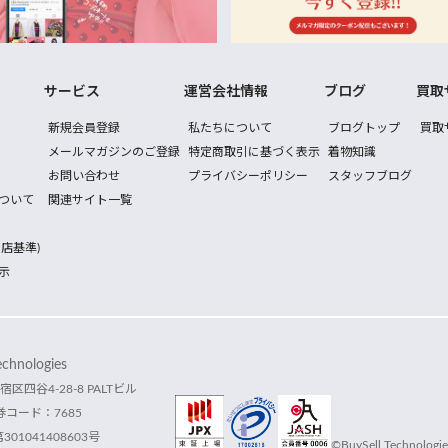
サービス
運営会社情報
ブログ
買取
新規会員登録
私たちについて
ブログトップ
買取
メールマガジンのご登録
特定商取引に基づく表示
着物知識
お問い合わせ
プライバシーポリシー
スタッフブログ
ついて
関連サイト一覧
店基準)
示
hnologies
宿区四谷4-28-8 PALTビル
コード：7685
1041408603号
©BuySell Technologies