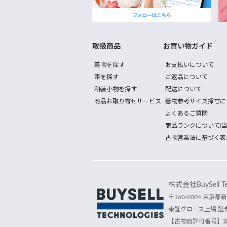
取扱商品
お買い物ガイド
着物を探す
お支払いについて
帯を探す
ご返品について
和装小物を探す
配送について
商品お取り寄せサービス
着物参考サイズ採寸に
よくあるご質問
商品ランクについて(当
古物営業法に基づく表
株式会社BuySell Tec
〒160-0004 東京都新
東証グロース上場 証券
【古物商許可番号】第30