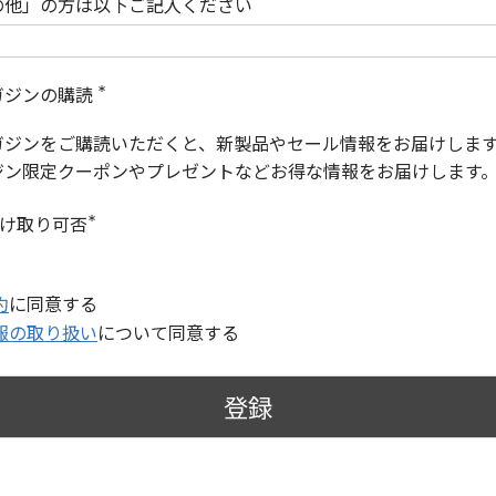
の他」の方は以下ご記入ください
ガジンの購読
(
必
ガジンをご購読いただくと、新製品やセール情報をお届けしま
須
)
ジン限定クーポンやプレゼントなどお得な情報をお届けします
受け取り可否
(
必
須
)
約
に同意する
報の取り扱い
について同意する
登録