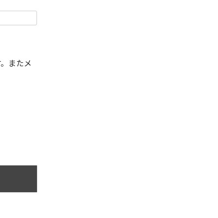
す。またメ
。