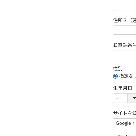
住所３（
お電話番
性別
指定な
生年月日
サイトを