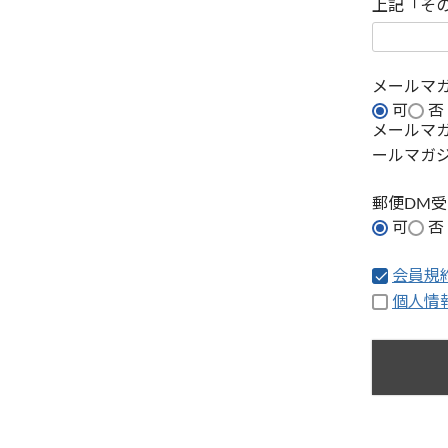
上記「そ
メールマ
可
否
メールマ
ールマガ
郵便DM
可
否
会員規
個人情