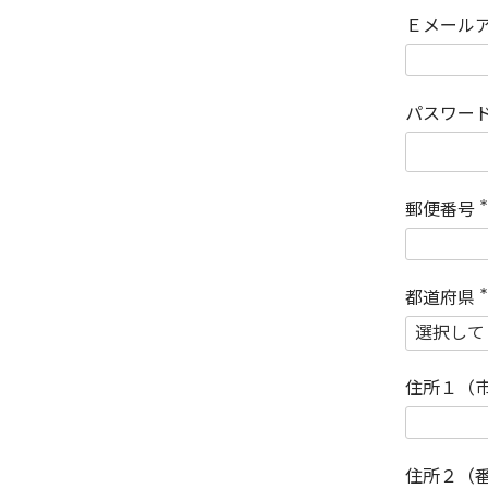
Ｅメール
パスワー
郵便番号
(
)
都道府県
(
)
住所１（
住所２（