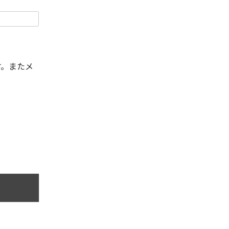
す。またメ
。