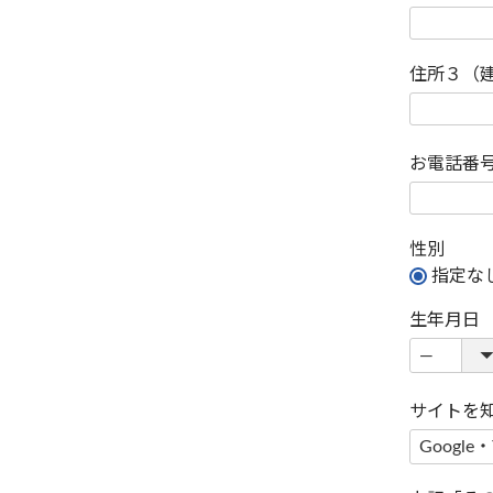
住所３（
お電話番
性別
指定な
生年月日
サイトを