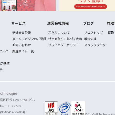
サービス
運営会社情報
ブログ
買取
新規会員登録
私たちについて
ブログトップ
買取
メールマガジンのご登録
特定商取引に基づく表示
着物知識
お問い合わせ
プライバシーポリシー
スタッフブログ
ついて
関連サイト一覧
店基準)
示
hnologies
宿区四谷4-28-8 PALTビル
コード：7685
1041408603号
©BuySell Technologies