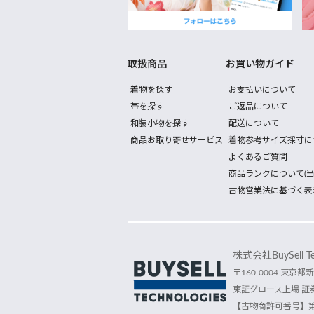
取扱商品
お買い物ガイド
着物を探す
お支払いについて
帯を探す
ご返品について
和装小物を探す
配送について
商品お取り寄せサービス
着物参考サイズ採寸に
よくあるご質問
商品ランクについて(当
古物営業法に基づく表
株式会社BuySell Tec
〒160-0004 東京都新
東証グロース上場 証券
【古物商許可番号】第30