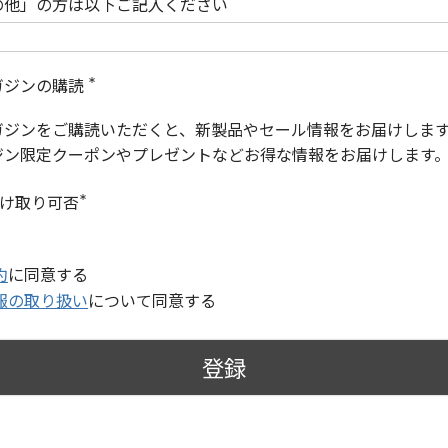
の他」の方は以下ご記入ください
ガジンの購読
(
必
ガジンをご購読いただくと、新製品やセール情報をお届けしま
須
)
ジン限定クーポンやプレゼントなどお得な情報をお届けします
受け取り可否
(
必
須
)
約
に同意する
報の取り扱い
について同意する
登録