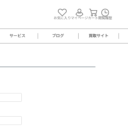
お気に入り
マイページ
カート
閲覧履歴
サービス
ブログ
買取サイト
よくあるご質問
お買い物診断
半幅帯
帯留め
お召
男性用帯
着物帯
新品
セット
袴
男性用