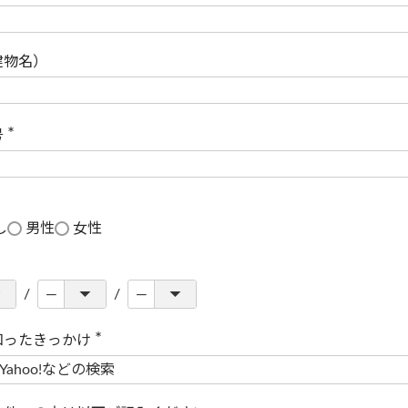
(
必
須
)
建物名）
号
(
必
須
)
し
男性
女性
知ったきっかけ
(
必
須
)