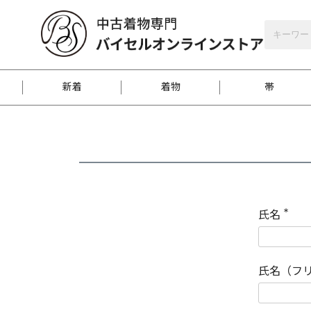
バイセルオンラインストア
会員登録
新着
着物
帯
お客様に届くまで
商品お取り寄せサービ
ご注文方法のご案内
お着物がにおう時の対
和装バッグ
訪問着
袋帯
名古屋帯
振袖
反物
梱包方法のご案内
氏名
(
必
須
江戸小紋
紬
)
氏名（フ