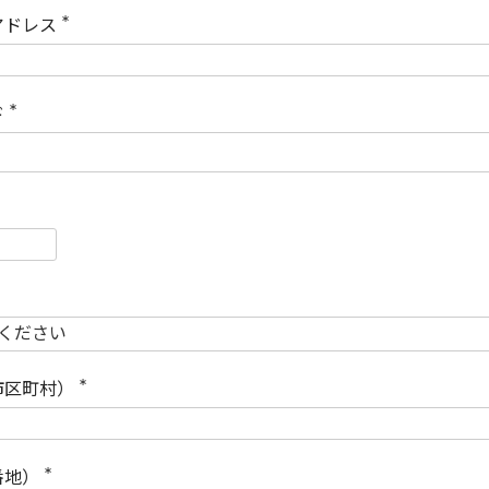
)
アドレス
(
必
須
)
ド
(
必
須
)
必
須
必
須
市区町村）
(
必
須
)
番地）