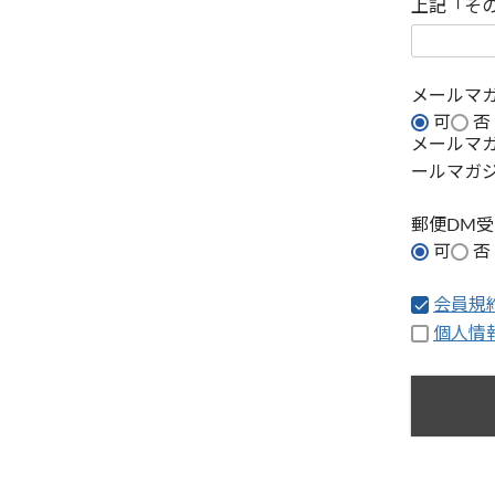
上記「そ
メールマ
可
否
メールマ
ールマガ
郵便DM
可
否
会員規
個人情