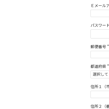
Ｅメール
パスワー
郵便番号
(
)
都道府県
(
)
住所１（
住所２（