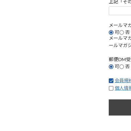
上記「そ
メールマ
可
否
メールマ
ールマガ
郵便DM
可
否
会員規
個人情