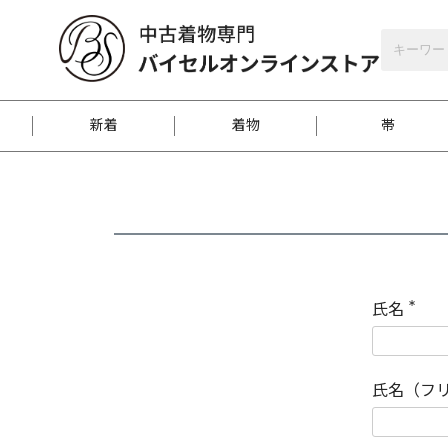
バイセルオンラインストア
会員登録
新着
着物
帯
お客様に届くまで
商品お取り寄せサービ
ご注文方法のご案内
お着物がにおう時の対
和装バッグ
訪問着
袋帯
名古屋帯
振袖
反物
梱包方法のご案内
氏名
(
必
須
江戸小紋
紬
)
氏名（フ