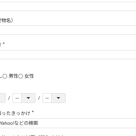
(
必
須
)
建物名）
号
(
必
須
)
し
男性
女性
知ったきっかけ
(
必
須
)