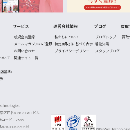
サービス
運営会社情報
ブログ
買取
新規会員登録
私たちについて
ブログトップ
買取
メールマガジンのご登録
特定商取引に基づく表示
着物知識
お問い合わせ
プライバシーポリシー
スタッフブログ
ついて
関連サイト一覧
店基準)
示
hnologies
宿区四谷4-28-8 PALTビル
コード：7685
1041408603号
©BuySell Technologies