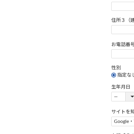
住所３（
お電話番
性別
指定な
生年月日
サイトを