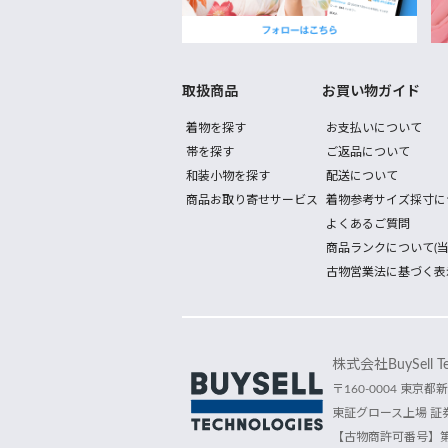
取扱商品
お買い物ガイド
着物を探す
お支払いについて
帯を探す
ご返品について
和装小物を探す
配送について
商品お取り寄せサービス
着物参考サイズ採寸に
よくあるご質問
商品ランクについて(当
古物営業法に基づく表
株式会社BuySell Tec
〒160-0004 東京都新
東証グロース上場 証券
【古物商許可番号】第30