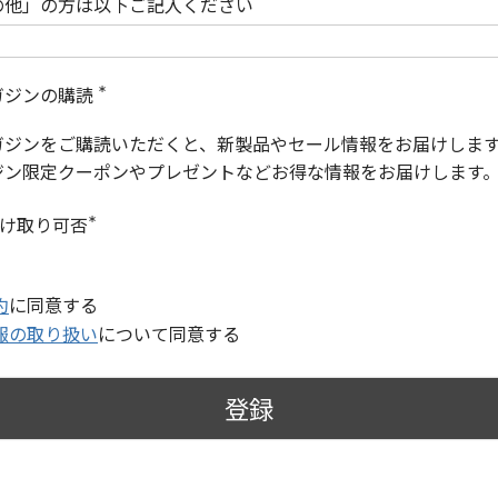
の他」の方は以下ご記入ください
ガジンの購読
(
必
ガジンをご購読いただくと、新製品やセール情報をお届けしま
須
)
ジン限定クーポンやプレゼントなどお得な情報をお届けします
受け取り可否
(
必
須
)
約
に同意する
報の取り扱い
について同意する
登録