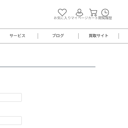
お気に入り
マイページ
カート
閲覧履歴
サービス
ブログ
買取サイト
よくあるご質問
お買い物診断
半幅帯
帯留め
お召
男性用帯
着物帯
新品
セット
袴
男性用