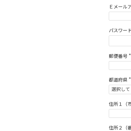
Ｅメール
パスワー
郵便番号
(
)
都道府県
(
)
住所１（
住所２（