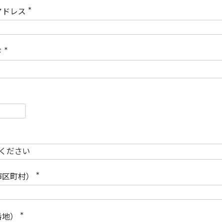
)
アドレス
(
必
須
)
ド
(
必
須
)
必
須
必
須
市区町村）
(
必
須
)
番地）