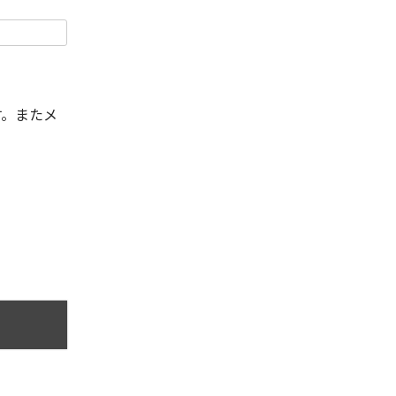
す。またメ
。