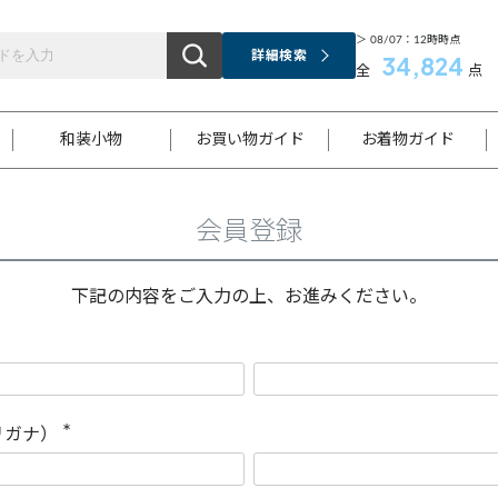
＞ 08/07：12時時点
詳細検索
34,824
全
点
和装小物
お買い物ガイド
お着物ガイド
会員登録
ス
お支払いについて
はじめてのお着物ガイド
新規会員登録
着物知識
スタッフブログ
サイズ案内
着物参考サイズ/採寸について
和色チャート集
お問い合わせ
処法
ご返品について
メールマガジンのご登録
着物販売方法について
関連サイト一覧
下記の内容をご入力の上、お進みください。
袋名古屋帯
黒留袖
帯締め
開き名
色留袖
帯揚げ
古屋帯
付下げ
帯締め
丸帯
色無地
作り帯
着物
配送について
商品ランクについて(当店基準)
帯揚げセット
ショール
小紋
浴衣
襦袢
和装コート
リガナ）
(
必
須