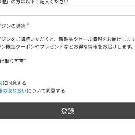
の他」の方は以下ご記入ください
ガジンの購読
(
必
ガジンをご購読いただくと、新製品やセール情報をお届けしま
須
)
ジン限定クーポンやプレゼントなどお得な情報をお届けします
受け取り可否
(
必
須
)
約
に同意する
報の取り扱い
について同意する
登録