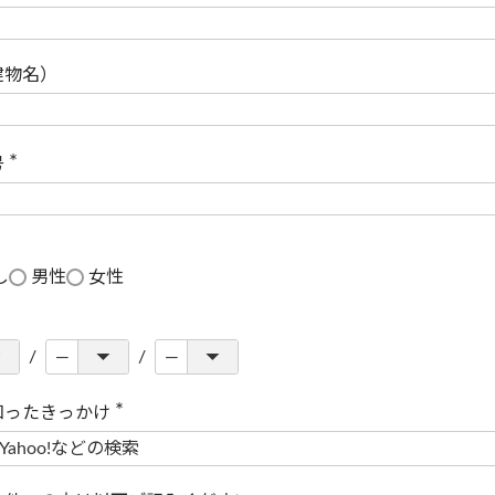
(
必
須
)
建物名）
号
(
必
須
)
し
男性
女性
知ったきっかけ
(
必
須
)