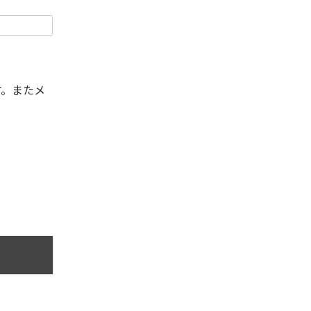
す。またメ
。