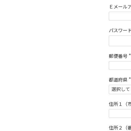
Ｅメール
パスワー
郵便番号
(
)
都道府県
(
)
住所１（
住所２（