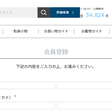
＞ 08/07：12時時点
詳細検索
34,824
全
点
和装小物
お買い物ガイド
お着物ガイド
会員登録
ス
お支払いについて
はじめてのお着物ガイド
新規会員登録
着物知識
スタッフブログ
サイズ案内
着物参考サイズ/採寸について
和色チャート集
お問い合わせ
処法
ご返品について
メールマガジンのご登録
着物販売方法について
関連サイト一覧
下記の内容をご入力の上、お進みください。
袋名古屋帯
黒留袖
帯締め
開き名
色留袖
帯揚げ
古屋帯
付下げ
帯締め
丸帯
色無地
作り帯
着物
配送について
商品ランクについて(当店基準)
帯揚げセット
ショール
小紋
浴衣
襦袢
和装コート
リガナ）
(
必
須