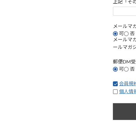
上記「そ
メールマ
可
否
メールマ
ールマガ
郵便DM
可
否
会員規
個人情