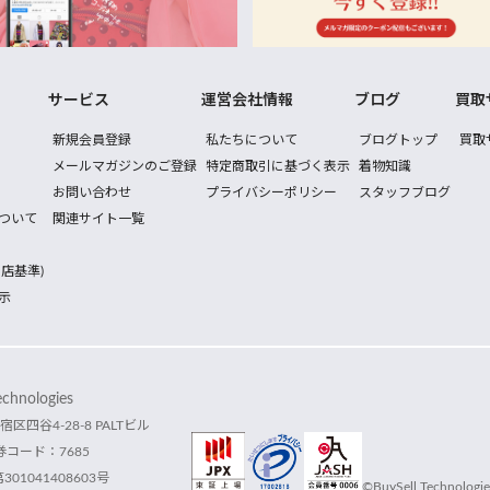
サービス
運営会社情報
ブログ
買取
新規会員登録
私たちについて
ブログトップ
買取
メールマガジンのご登録
特定商取引に基づく表示
着物知識
お問い合わせ
プライバシーポリシー
スタッフブログ
ついて
関連サイト一覧
店基準)
示
hnologies
宿区四谷4-28-8 PALTビル
コード：7685
1041408603号
©BuySell Technologies