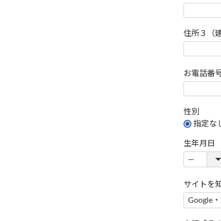
住所３（
お電話番
性別
指定な
生年月日
サイトを