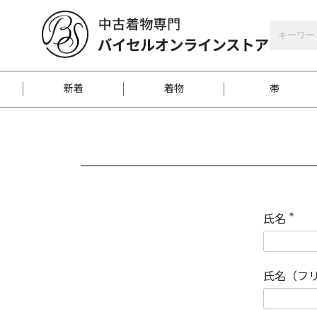
バイセルオンラインストア
会員登録
新着
着物
帯
お客様に届くまで
商品お取り寄せサービ
ご注文方法のご案内
お着物がにおう時の対
和装バッグ
訪問着
袋帯
名古屋帯
振袖
反物
梱包方法のご案内
氏名
(
必
須
江戸小紋
紬
)
氏名（フ