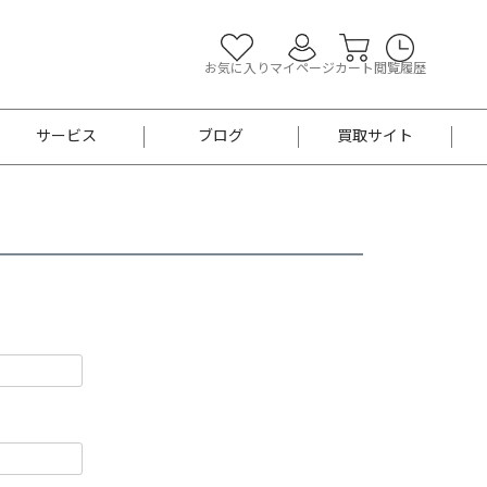
お気に入り
マイページ
カート
閲覧履歴
サービス
ブログ
買取サイト
よくあるご質問
お買い物診断
半幅帯
帯留め
お召
男性用帯
着物帯
新品
セット
袴
男性用