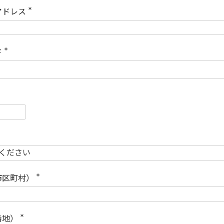
)
アドレス
(
必
須
)
ド
(
必
須
)
必
須
必
須
市区町村）
(
必
須
)
番地）