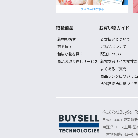
取扱商品
お買い物ガイド
着物を探す
お支払いについて
帯を探す
ご返品について
和装小物を探す
配送について
商品お取り寄せサービス
着物参考サイズ採寸に
よくあるご質問
商品ランクについて(当
古物営業法に基づく表
株式会社BuySell Tec
〒160-0004 東京都新
東証グロース上場 証券
【古物商許可番号】第30