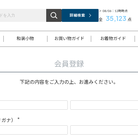
＞ 08/06：12時時点
詳細検索
35,123
全
点
和装小物
お買い物ガイド
お着物ガイド
会員登録
ス
お支払いについて
はじめてのお着物ガイド
新規会員登録
着物知識
スタッフブログ
サイズ案内
着物参考サイズ/採寸について
和色チャート集
お問い合わせ
処法
ご返品について
メールマガジンのご登録
着物販売方法について
関連サイト一覧
下記の内容をご入力の上、お進みください。
袋名古屋帯
黒留袖
帯締め
開き名
色留袖
帯揚げ
古屋帯
付下げ
帯締め
丸帯
色無地
作り帯
着物
配送について
商品ランクについて(当店基準)
帯揚げセット
ショール
小紋
浴衣
襦袢
和装コート
リガナ）
(
必
須