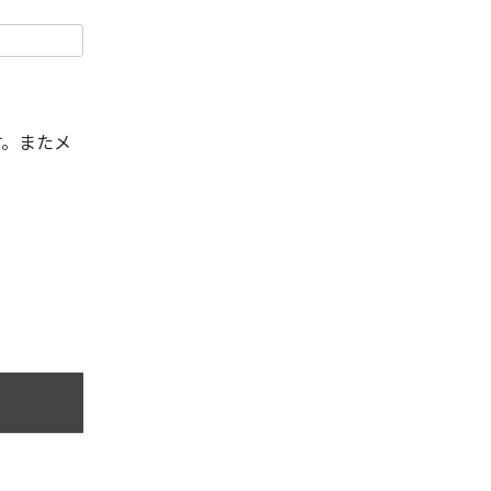
す。またメ
。