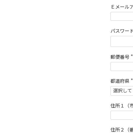
Ｅメール
パスワー
郵便番号
(
)
都道府県
(
)
住所１（
住所２（