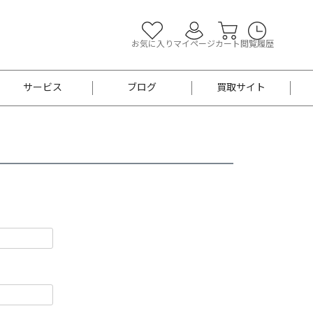
お気に入り
マイページ
カート
閲覧履歴
サービス
ブログ
買取サイト
よくあるご質問
お買い物診断
半幅帯
帯留め
お召
男性用帯
着物帯
新品
セット
袴
男性用