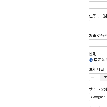
住所３（
お電話番
性別
指定な
生年月日
サイトを