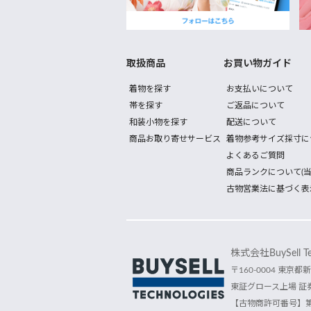
取扱商品
お買い物ガイド
着物を探す
お支払いについて
帯を探す
ご返品について
和装小物を探す
配送について
商品お取り寄せサービス
着物参考サイズ採寸に
よくあるご質問
商品ランクについて(当
古物営業法に基づく表
株式会社BuySell Tec
〒160-0004 東京都新
東証グロース上場 証券
【古物商許可番号】第30