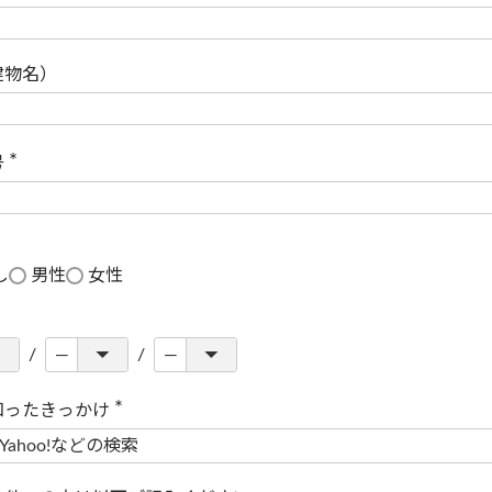
(
必
須
)
建物名）
号
(
必
須
)
し
男性
女性
知ったきっかけ
(
必
須
)