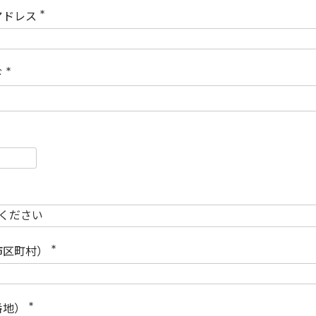
)
アドレス
(
必
須
)
ド
(
必
須
)
必
須
必
須
市区町村）
(
必
須
)
番地）