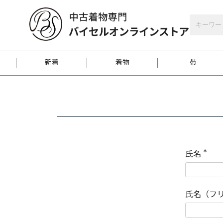
バイセルオンラインストア
会員登録
新着
着物
帯
お客様に届くまで
商品お取り寄せサービ
ご注文方法のご案内
お着物がにおう時の対
和装バッグ
訪問着
袋帯
名古屋帯
振袖
反物
梱包方法のご案内
氏名
(
必
須
江戸小紋
紬
)
氏名（フ