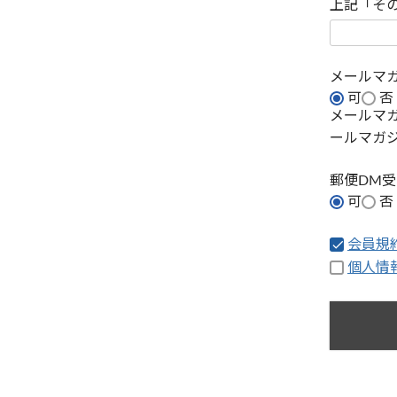
上記「そ
メールマ
可
否
メールマ
ールマガ
郵便DM
可
否
会員規
個人情