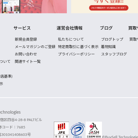
サービス
運営会社情報
ブログ
買取
新規会員登録
私たちについて
ブログトップ
買取
メールマガジンのご登録
特定商取引に基づく表示
着物知識
お問い合わせ
プライバシーポリシー
スタッフブログ
ついて
関連サイト一覧
店基準)
示
hnologies
宿区四谷4-28-8 PALTビル
コード：7685
1041408603号
©BuySell Technologies