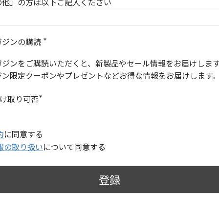
の他」の方は以下ご記入ください
ガジンの購読
(
必
ガジンをご購読いただくと、新製品やセール情報をお届けしま
須
)
ジン限定クーポンやプレゼントなどお得な情報をお届けします
受け取り可否
(
必
須
)
約
に同意する
報の取り扱い
について同意する
登録