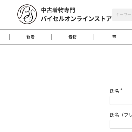
バイセルオンラインストア
会員登録
新着
着物
帯
お客様に届くまで
商品お取り寄せサービ
ご注文方法のご案内
お着物がにおう時の対
和装バッグ
訪問着
袋帯
名古屋帯
振袖
反物
梱包方法のご案内
氏名
(
必
須
江戸小紋
紬
)
氏名（フ