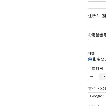
住所３（
お電話番
性別
指定な
生年月日
サイトを