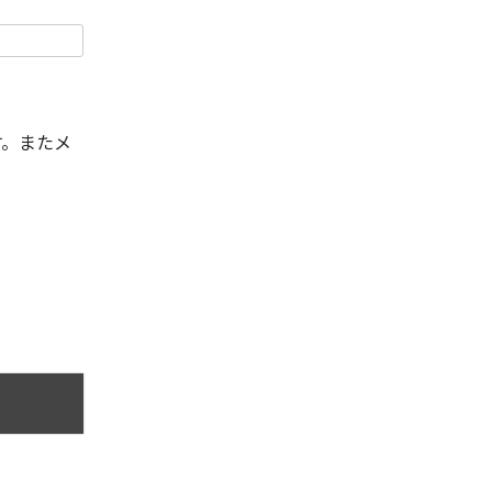
す。またメ
。