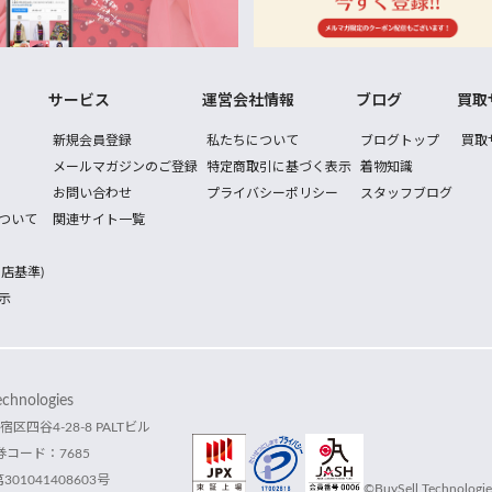
サービス
運営会社情報
ブログ
買取
新規会員登録
私たちについて
ブログトップ
買取
メールマガジンのご登録
特定商取引に基づく表示
着物知識
お問い合わせ
プライバシーポリシー
スタッフブログ
ついて
関連サイト一覧
店基準)
示
hnologies
宿区四谷4-28-8 PALTビル
コード：7685
1041408603号
©BuySell Technologies