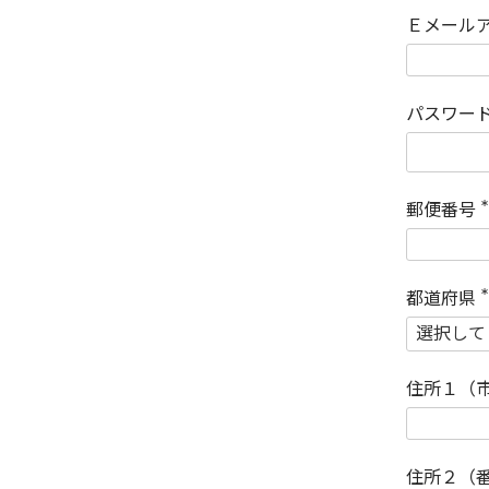
Ｅメール
パスワー
郵便番号
(
)
都道府県
(
)
住所１（
住所２（