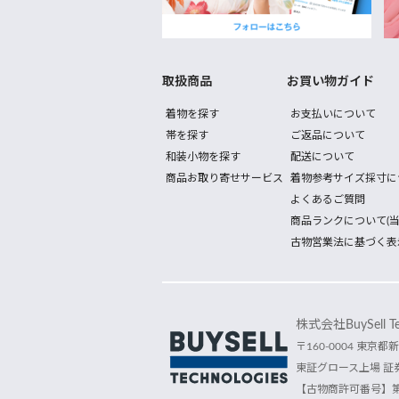
取扱商品
お買い物ガイド
着物を探す
お支払いについて
帯を探す
ご返品について
和装小物を探す
配送について
商品お取り寄せサービス
着物参考サイズ採寸に
よくあるご質問
商品ランクについて(当
古物営業法に基づく表
株式会社BuySell Tec
〒160-0004 東京都新
東証グロース上場 証券
【古物商許可番号】第30