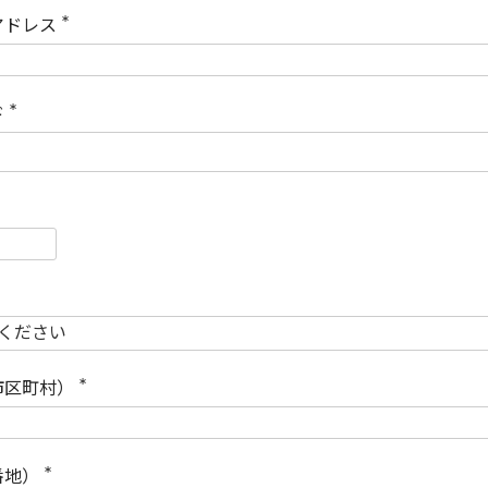
)
アドレス
(
必
須
)
ド
(
必
須
)
必
須
必
須
市区町村）
(
必
須
)
番地）