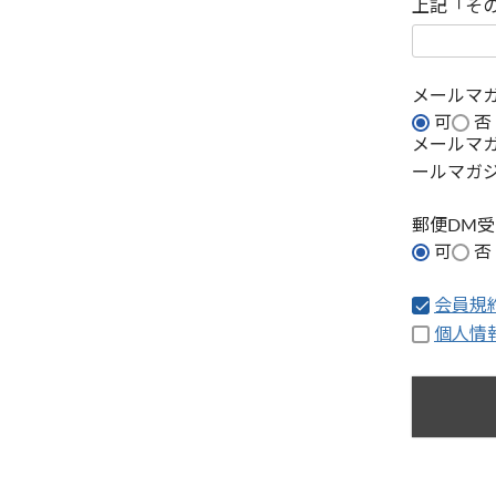
上記「そ
メールマ
可
否
メールマ
ールマガ
郵便DM
可
否
会員規
個人情