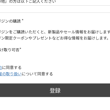
の他」の方は以下ご記入ください
ガジンの購読
(
必
ガジンをご購読いただくと、新製品やセール情報をお届けしま
須
)
ジン限定クーポンやプレゼントなどお得な情報をお届けします
受け取り可否
(
必
須
)
約
に同意する
報の取り扱い
について同意する
登録