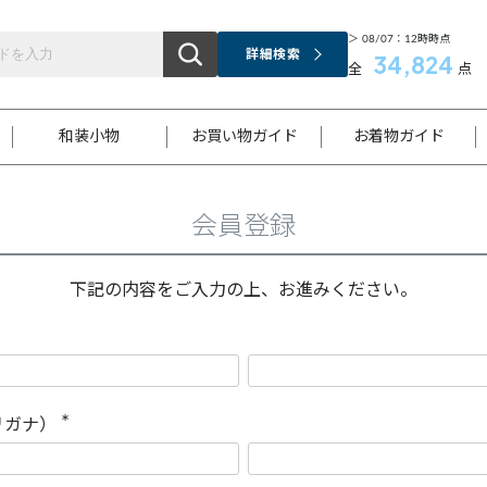
＞ 08/07：12時時点
詳細検索
34,824
全
点
和装小物
お買い物ガイド
お着物ガイド
会員登録
ス
お支払いについて
はじめてのお着物ガイド
新規会員登録
着物知識
スタッフブログ
サイズ案内
着物参考サイズ/採寸について
和色チャート集
お問い合わせ
処法
ご返品について
メールマガジンのご登録
着物販売方法について
関連サイト一覧
下記の内容をご入力の上、お進みください。
袋名古屋帯
黒留袖
帯締め
開き名
色留袖
帯揚げ
古屋帯
付下げ
帯締め
丸帯
色無地
作り帯
着物
配送について
商品ランクについて(当店基準)
帯揚げセット
ショール
小紋
浴衣
襦袢
和装コート
リガナ）
(
必
須