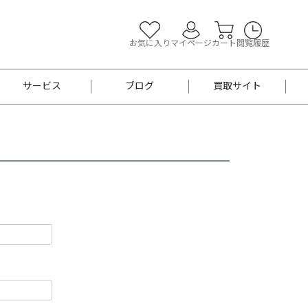
お気に入り
マイページ
カート
閲覧履歴
サービス
ブログ
買取サイト
よくあるご質問
お買い物診断
半幅帯
帯留め
お召
男性用帯
着物帯
新品
セット
袴
男性用