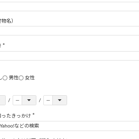
(
必
須
)
建物名）
号
(
必
須
)
し
男性
女性
知ったきっかけ
(
必
須
)